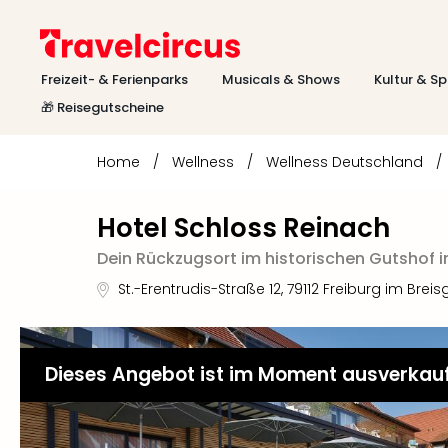
Freizeit- & Ferienparks
Musicals & Shows
Kultur & Sp
🎁 Reisegutscheine
Home
/
Wellness
/
Wellness Deutschland
/
Hotel Schloss Reinach
Dein Rückzugsort im historischen Gutshof 
St.-Erentrudis-Straße 12
,
79112
Freiburg im Breis
Dieses Angebot ist im Moment ausverkau