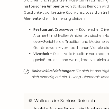
Brötchen und regionalem Käse bis hin zu frisch 
historischen Ambiente
von Schloss Reinach wird j
Gastlichkeit auf kreative Kochkunst. Lass dich tr
Momente
, die in Erinnerung bleiben.
Restaurant Cross-over
– Küchenchef Oliver
Aromen! Im stilvollen Ambiente zwischen H
over-Gerichte, die Tradition und Moderne v
Getränkewahl – vom badischen Viertele bi
Vivothek
– Die stilvolle Hotelbar verbindet 
genießt du erlesene Weine, kreative Drinks
Deine Inklusivleistungen:
Für dich ist das täg
dich einmalig auf ein 3-Gang-Dinner mit Aperi
Wellness im Schloss Reinach
Im Hotel Schloss Reinach wird Erholung gr