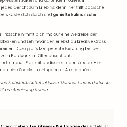
gepressten Säften und duftendem Kaffee. Im
edes Gericht zum Erlebnis, denn hier trifft badische
eiben, koste dich durch und
genieße kulinarische
 Fritzsche nimmt dich mit auf eine Weltreise der
olzbalken und Lehmwänden erlebst du kreative Cross-
ereinen. Dazu gibt’s kompetente Beratung bei der
s zum Bordeaux im Offenausschank.
mediterranes Flair mit badischer Lebensfreude. Hier
 und kleine Snacks in entspannter Atmosphäre.
liche Frühstücksbuffet inklusive. Darüber hinaus darfst du
tif am Anreisetag freuen.
oßgeschrieben. Die
Fitness- & Vitaloase
des Hotels ist