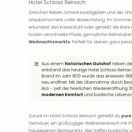
Hotel Schloss Reinach
Zwischen Reben, Schwarzwaldgipfeln und der cha
Urlaubsmoment voller Abwechslung. Im Sommer
erkundest den Kaiserstuhl oder genießt die klare
locken verschneite Pfade, gemütliche Weinstub
Weihnachtsmarkts
. Perfekt für deinen ganz per
Aus einem
historischen Gutshof
neben dem
entstand das heutige Hotel Schloss Reina
Brand im Jahr 1870 wurde das Anwesen 1991 l
neu eröffnet. Mit der Übernahme durch Bea
Ära – seit der feierlichen Wiedereröffnung 
modernen Komfort
und badische Lebensa
Zurück im Hotel Schloss Reinach genießt du
pure
Gemäuer, ein großzügiger Wellnessbereich mit Poo
hauseigenen Restaurants. Hier treffen badische L