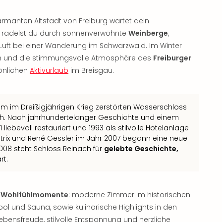
rmanten Altstadt von Freiburg wartet dein
 radelst du durch sonnenverwöhnte
Weinberge
,
 Luft bei einer Wanderung im Schwarzwald. Im Winter
en und die stimmungsvolle Atmosphäre des
Freiburger
sönlichen
Aktivurlaub
im Breisgau.
 im Dreißigjährigen Krieg zerstörten Wasserschloss
ch. Nach jahrhundertelanger Geschichte und einem
iebevoll restauriert und 1993 als stilvolle Hotelanlage
trix und René Gessler im Jahr 2007 begann eine neue
2008 steht Schloss Reinach für
gelebte Geschichte,
rt.
 Wohlfühlmomente
: moderne Zimmer im historischen
l und Sauna, sowie kulinarische Highlights in den
ebensfreude, stilvolle Entspannung und herzliche