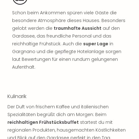
Jac
Musi
Schon beim Ankommen spüren viele Gäste die
Der
besondere Atmosphäre dieses Hauses. Besonders
Teuf
träg
gelobt werden die
traumhafte Aussicht
auf den
Pra
Gardasee, das freundliche Personal und das
Die
reichhaltige Frühstück. Auch die
super Lage
in
Sch
Gargnano und die gepflegte Hotelanlage sorgen
und
laut Bewertungen für einen rundum gelungenen
das
Aufenthalt.
Biest
Wie
Mari
Ther
Sta
Kulinarik
Ente
Der Duft von frischem Kaffee und italienischen
Das
Spezialitäten begrüßt dich am Morgen: Beim
Pha
reichhaltigen Frühstücksbuffet
startest du mit
der
Ope
regionalen Produkten, hausgemachten Köstlichkeiten
Köln
und Blick auf den Gardasee perfekt in den Tag.