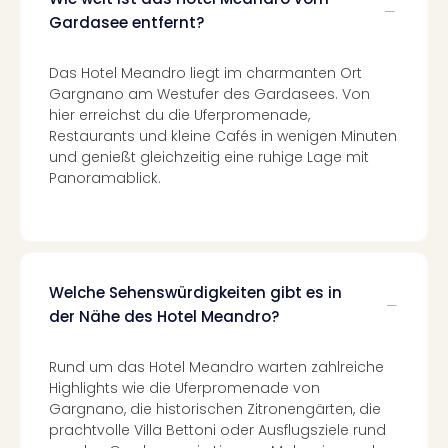
Konz
Gardasee entfernt?
Karo
G
Pitbu
Das Hotel Meandro liegt im charmanten Ort
Back
Gargnano am Westufer des Gardasees. Von
Boy
hier erreichst du die Uferpromenade,
Disn
Restaurants und kleine Cafés in wenigen Minuten
in
und genießt gleichzeitig eine ruhige Lage mit
Panoramablick.
Con
Schl
Sch
Konz
alle
Ang
Welche Sehenswürdigkeiten gibt es in
Fest
der Nähe des Hotel Meandro?
Ikar
Festi
Rund um das Hotel Meandro warten zahlreiche
Glüc
Highlights wie die Uferpromenade von
Insel
Gargnano, die historischen Zitronengärten, die
M’er
prachtvolle Villa Bettoni oder Ausflugsziele rund
Lun