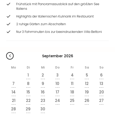
Zoo
Frühstück mit Panoramaausblick auf den größten See
&
Italiens
Safa
Highlights der italienischen Kulinarik im Restaurant
Erle
2 ruhige Gärten zum Abschalten
Zoo
Han
Nur 3 Fahrminuten bis zur beeindruckenden Villa Bettoni
Sere
Park
Allw
Müns
September 2026
Zoo
Leip
Mo
Di
Mi
Do
Fr
Sa
So
Safa
1
2
3
4
5
6
Beek
---
---
---
---
---
---
Ber
7
8
9
10
11
12
13
ZOO
---
---
---
---
---
---
---
14
15
16
17
18
19
20
Erle
---
---
---
---
---
---
---
Gels
21
22
23
24
25
26
27
Welt
---
---
---
---
---
---
---
28
29
30
Wal
---
---
---