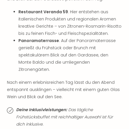
Tan
der
Restaurant Veranda 59
: Hier entstehen aus
Vam
italienischen Produkten und regionalen Aromen
alle
kreative Gerichte – von Zitronen-Rosmarin-Risotto
Ang
bis zu feinen Fisch- und Fleischspezialitäten.
Sho
Panoramaterrasse
: Auf der Panoramaterrasse
&
genießt du Frühstück oder Brunch mit
Thea
ABB
spektakulärem Blick auf den Gardasee, den
Voy
Monte Baldo und die umliegenden
in
Zitronengärten.
Lon
Harr
Nach einem erlebnisreichen Tag lässt du den Abend
Pott
entspannt ausklingen – vielleicht mit einem guten Glas
Thea
Wein und Blick auf den See.
Lon
Frie
Deine Inklusivleistungen:
Das tägliche
Pala
Frühstücksbuffet mit reichhaltiger Auswahl ist für
Berli
dich inklusive.
Fest