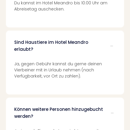
Mer
Du kannst im Hotel Meandro bis 10:00 Uhr am
Ben
Abreisetag auschecken.
Mus
Stut
Pors
Mus
Auto
Sind Haustiere im Hotel Meandro
Wolf
erlaubt?
BM
Mus
Ja, gegen Gebühr kannst du gerne deinen
in
Vierbeiner mit in Urlaub nehmen (nach
Mün
Verfügbarkeit, vor Ort zu zahlen).
Barb
Mus
alle
Ang
Auss
Können weitere Personen hinzugebucht
Ga
werden?
Of
Thro
Stud