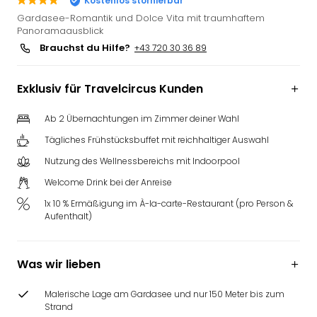
Kostenlos stornierbar
Deu
Gardasee-Romantik und Dolce Vita mit traumhaftem
Futu
Panoramaausblick
Bela
Brauchst du Hilfe?
+43 720 30 36 89
alle
Ang
Exklusiv für Travelcircus Kunden
Wass
Trop
Ab 2 Übernachtungen im Zimmer deiner Wahl
Isla
The
Tägliches Frühstücksbuffet mit reichhaltiger Auswahl
Erdi
Nutzung des Wellnessbereichs mit Indoorpool
Rula
Welcome Drink bei der Anreise
Bad
Sch
1x 10 % Ermäßigung im À-la-carte-Restaurant (pro Person &
aqu
Aufenthalt)
The
&
Bad
Was wir lieben
Sins
alle
Malerische Lage am Gardasee und nur 150 Meter bis zum
Strand
Ang