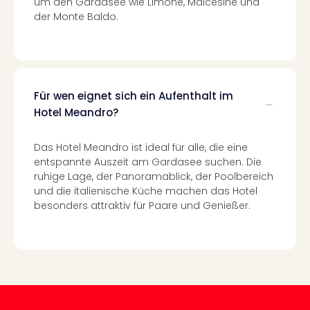
um den Gardasee wie Limone, Malcesine und
Black
der Monte Baldo.
Festi
Nibiri
Festi
alle
Ang
Für wen eignet sich ein Aufenthalt im
Loca
Hotel Meandro?
LANX
are
Das Hotel Meandro ist ideal für alle, die eine
Köln
entspannte Auszeit am Gardasee suchen. Die
Merk
ruhige Lage, der Panoramablick, der Poolbereich
Spie
und die italienische Küche machen das Hotel
Are
besonders attraktiv für Paare und Genießer.
Well
Nac
Dest
Well
Deu
Allg
Baye