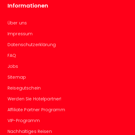
Wal
Informationen
Baye
Bod
Harz
Über uns
Nor
Impressum
NRW
Ost
Datenschutzerklärung
Sch
FAQ
alle
Ang
Jobs
Well
Eur
Sitemap
Deu
Reisegutschein
Itali
Nied
Werden Sie Hotelpartner!
Öste
Pole
Affiliate Partner Programm
Schw
VIP-Programm
Südt
Mar
Nachhaltiges Reisen