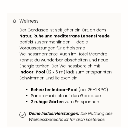
Neu
Fest
Bad
Wellness
Bad
Veg
Der Gardasee ist seit jeher ein Ort, an dem
Rou
Natur, Ruhe und mediterrane Lebensfreude
Qua
perfekt zusammenfinden – ideale
Com
Voraussetzungen für erholsame
Club
Wellnessmomente
. Auch im Hotel Meandro
Pret
kannst du wunderbar abschalten und neue
Wo
Energie tanken. Der Wellnessbereich mit
alle
Indoor-Pool
(12 x 6 m) lädt zum entspannten
Ang
Schwimmen und Relaxen ein.
TV
Beheizter Indoor-Pool
(ca. 26–28 °C)
Sho
Panoramablick auf den Gardasee
ZDF
2 ruhige Gärten
zum Entspannen
Fern
in
Deine Inklusivleistungen:
Die Nutzung des
Main
Wellnessbereichs ist für dich kostenlos.
Stef