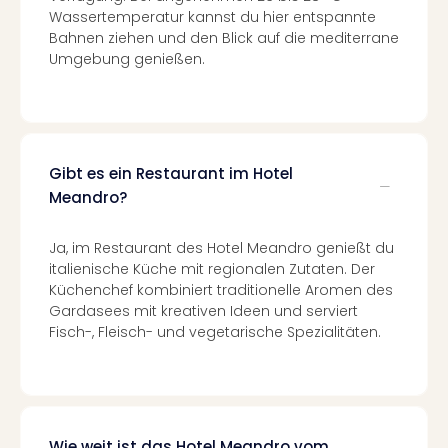
Auss
Wassertemperatur kannst du hier entspannte
Form
Bahnen ziehen und den Blick auf die mediterrane
1
Umgebung genießen.
Die
Auss
alle
Ang
Spor
Gibt es ein Restaurant im Hotel
Skiu
Meandro?
in
Deu
Ja, im Restaurant des Hotel Meandro genießt du
Skiu
italienische Küche mit regionalen Zutaten. Der
in
Küchenchef kombiniert traditionelle Aromen des
Öste
Gardasees mit kreativen Ideen und serviert
Form
Fisch-, Fleisch- und vegetarische Spezialitäten.
1
Reis
Konz
Nac
Kate
Wie weit ist das Hotel Meandro vom