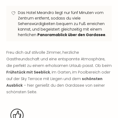
Sho
Nac
Das Hotel Meandro liegt nur fünf Minuten vom
Kate
Zentrum entfernt, sodass du viele
Musi
Sehenswürdigkeiten bequem zu Fuß erreichen
Starl
kannst, und begeistert gleichzeitig mit einem
Expr
herrlichen
Panoramablick über den Gardasee
.
Moul
Rou
Das
Freu dich auf stilvolle Zimmer, herzliche
Musi
Gastfreundschaft und eine entspannte Atmosphäre,
Köni
die perfekt zu einem erholsamen Urlaub passt. Ob beim
der
Löw
Frühstück mit Seeblick
, im Garten, im Poolbereich oder
Die
auf der Sky Terrace mit Liegen und dem
schönsten
Eisk
Ausblick
– hier genießt du den Gardasee von seiner
Tarz
schönsten Seite.
MJ
–
Das
Mich