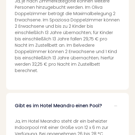
Ja, je nach Zimmerkategorie können weitere
Tour
Personen hinzugebucht werden. Im Oliva
Swar
Doppelzimmer beträgt die Maximalbelegung 2
Krist
Erwachsene. Im Spaziosa Doppelzimmer können
Mini
2 Erwachsene und bis zu 2 Kinder bis
Wun
einschließlich 13 Jahre übernachten; für Kinder
Ham
bis einschließlich 13 Jahre fallen 29,75 € pro
Nacht im Zustellbett an. Im Belvedere
War
Doppelzimmer können 2 Erwachsene und 1 Kind
Bros.
bis einschließlich 13 Jahre übernachten; hierfür
Stud
werden 32,25 € pro Nacht im Zustellbett
Tour
berechnet.
Lon
–
The
Mak
of
Harr
Gibt es im Hotel Meandro einen Pool?
Pott
Tita
Ja, im Hotel Meandro steht dir ein beheizter
–
Indoorpool mit einer Größe von 12 x 6 m zur
die
Verfügung. Bei angenehmen 26 bis 28 °C