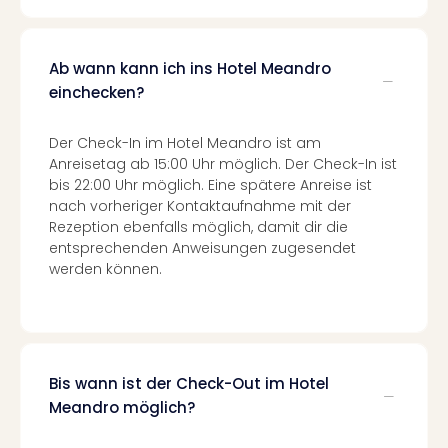
Ang
Nac
Dest
Ab wann kann ich ins Hotel Meandro
Musi
einchecken?
Berli
Ham
Der Check-In im Hotel Meandro ist am
NRW
Anreisetag ab 15:00 Uhr möglich. Der Check-In ist
Stut
bis 22:00 Uhr möglich. Eine spätere Anreise ist
Köln
nach vorheriger Kontaktaufnahme mit der
Wie
Rezeption ebenfalls möglich, damit dir die
alle
entsprechenden Anweisungen zugesendet
Ang
werden können.
Kultu
&
Spor
Nac
Kate
Bis wann ist der Check-Out im Hotel
Mus
Meandro möglich?
Tec
Sins