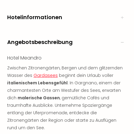
Freiz
Öste
Hotelinformationen
Freiz
Fran
alle
Ang
Angebotsbeschreibung
Frei
Deu
Hotel Meandro
Freiz
Baye
Zwischen Zitronengärten, Bergen und dem glitzernden
Freiz
Wasser des
Gardasees
beginnt dein Urlaub voller
Hes
italienischem Lebensgefühl
. In Gargnano, einem der
Freiz
charmantesten Orte am Westufer des Sees, erwarten
Nied
Freiz
dich
malerische Gassen
, gemütliche Cafés und
NRW
traumhafte Ausblicke. Unternehme Spaziergänge
alle
entlang der Uferpromenade, entdecke die
Ang
Zitronengärten der Region oder starte zu Ausflügen
Musi
rund um den See.
&