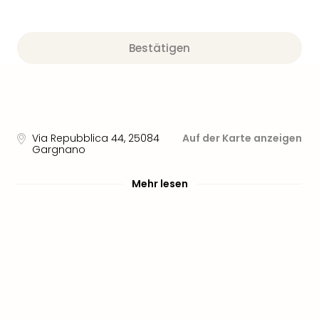
Nau
Aqu
Zool
Bestätigen
Gar
Berli
alle
Ang
noc
meh
Via Repubblica 44
,
25084
Auf der Karte anzeigen
Frei
Gargnano
Hau
Feri
Mehr lesen
Feri
Nac
Dest
Frei
Eur
Frei
Deu
Freiz
Nied