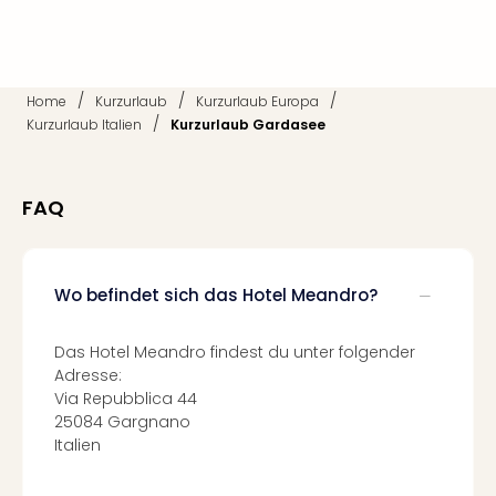
Raa
Sho
Stef
und
Bully
/
/
/
Home
Kurzurlaub
Kurzurlaub Europa
geg
/
Kurzurlaub Italien
Kurzurlaub Gardasee
irge
Schn
alle
FAQ
Ang
Fest
Dom
Fest
Wo befindet sich das Hotel Meandro?
Stör
Fest
Das Hotel Meandro findest du unter folgender
Mus
Adresse:
Fuld
Via Repubblica 44
Are
25084 Gargnano
di
Italien
Ver
alle