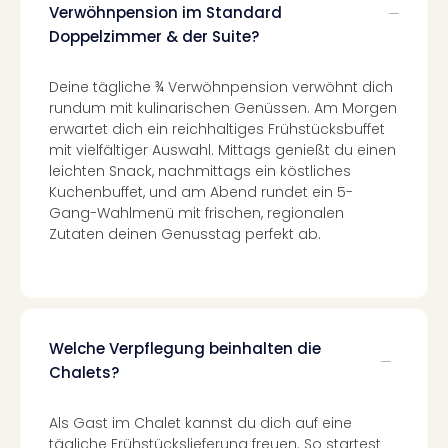
Verwöhnpension im Standard
Black
Doppelzimmer & der Suite?
Festi
Nibiri
Festi
Deine tägliche ¾ Verwöhnpension verwöhnt dich
alle
rundum mit kulinarischen Genüssen. Am Morgen
Ang
erwartet dich ein reichhaltiges Frühstücksbuffet
Loca
mit vielfältiger Auswahl. Mittags genießt du einen
LANX
leichten Snack, nachmittags ein köstliches
Kuchenbuffet, und am Abend rundet ein 5-
are
Gang-Wahlmenü mit frischen, regionalen
Köln
Zutaten deinen Genusstag perfekt ab.
Merk
Spie
Are
Well
Nac
Dest
Welche Verpflegung beinhalten die
Well
Chalets?
Deu
Allg
Als Gast im Chalet kannst du dich auf eine
Baye
tägliche Frühstückslieferung freuen. So startest