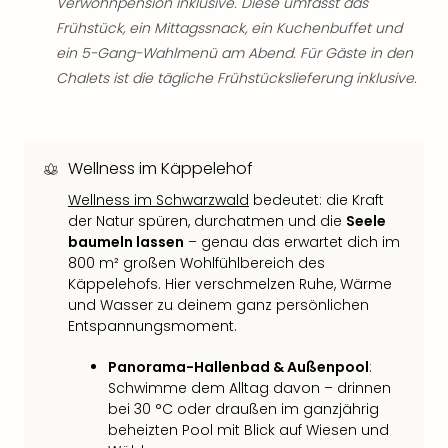
Raa
Verwöhnpension inklusive. Diese umfasst das
Sho
Frühstück, ein Mittagssnack, ein Kuchenbuffet und
Stef
ein 5-Gang-Wahlmenü am Abend. Für Gäste in den
und
Chalets ist die tägliche Frühstückslieferung inklusive.
Bully
geg
irge
Schn
Wellness im Käppelehof
alle
Ang
Wellness im Schwarzwald
bedeutet: die Kraft
Fest
der Natur spüren, durchatmen und die
Seele
Dom
baumeln lassen
– genau das erwartet dich im
Fest
800 m² großen Wohlfühlbereich des
Käppelehofs. Hier verschmelzen Ruhe, Wärme
Stör
und Wasser zu deinem ganz persönlichen
Fest
Entspannungsmoment.
Mus
Fuld
Panorama-Hallenbad & Außenpool
:
Are
Schwimme dem Alltag davon – drinnen
di
bei 30 °C oder draußen im ganzjährig
Ver
beheizten Pool mit Blick auf Wiesen und
alle