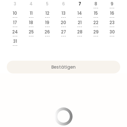
Nau
3
4
5
6
7
8
9
Aqu
---
---
10
11
12
13
14
15
16
Zool
---
---
---
---
---
---
---
Gar
17
18
19
20
21
22
23
Berli
---
---
---
---
---
---
---
24
25
26
27
28
29
30
alle
---
---
---
---
---
---
---
Ang
31
noc
---
meh
Frei
Hau
Bestätigen
Feri
Feri
Nac
Dest
Frei
Eur
Frei
Deu
Freiz
Nied