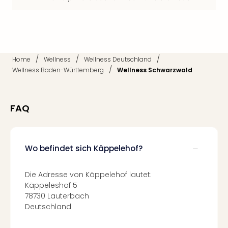
Mer
Ben
Mus
Stut
Pors
Mus
/
/
/
Home
Wellness
Wellness Deutschland
Auto
/
Wellness Baden-Württemberg
Wellness Schwarzwald
Wolf
BM
Mus
FAQ
in
Mün
Barb
Wo befindet sich Käppelehof?
Mus
alle
Ang
Die Adresse von Käppelehof lautet:
Auss
Käppeleshof 5
Ga
78730 Lauterbach
Of
Deutschland
Thro
Stud