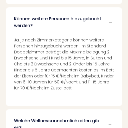
Auss
Form
1
Können weitere Personen hinzugebucht
Die
werden?
Auss
alle
Ja, je nach Zimmerkategorie können weitere
Ang
Personen hinzugebucht werden. Im Standard
Spor
Doppelzimmer beträgt die Maximalbelegung 2
Skiu
Erwachsene und 1 Kind bis 15 Jahre, in Suiten und
in
Chalets 2 Erwachsene und 2 Kinder bis 15 Jahre.
Deu
Kinder bis 5 Jahre übernachten kostenlos im Bett
Skiu
der Eltern oder für 15 €/Nacht im Babybett, Kinder
in
von 6–10 Jahren für 50 €/Nacht und 11–15 Jahre
Öste
für 70 €/Nacht im Zustellbett.
Form
1
Reis
Konz
Nac
Welche Wellnessannehmlichkeiten gibt
Kate
es?