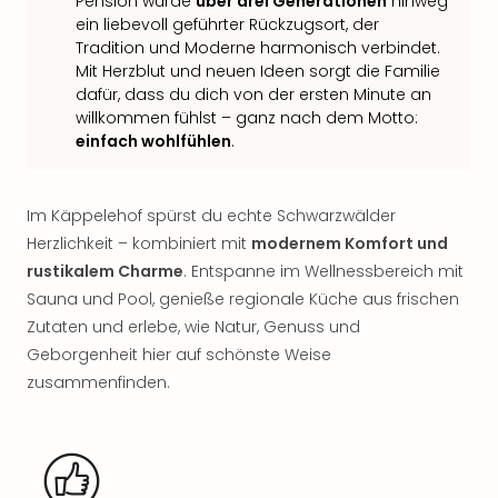
Jac
Pension wurde
über drei Generationen
hinweg
ein liebevoll geführter Rückzugsort, der
Musi
Tradition und Moderne harmonisch verbindet.
Der
Mit Herzblut und neuen Ideen sorgt die Familie
Teuf
dafür, dass du dich von der ersten Minute an
träg
willkommen fühlst – ganz nach dem Motto:
Pra
einfach wohlfühlen
.
Die
Sch
und
Im Käppelehof spürst du echte Schwarzwälder
das
Herzlichkeit – kombiniert mit
modernem Komfort und
Biest
Wie
rustikalem Charme
. Entspanne im Wellnessbereich mit
Mari
Sauna und Pool, genieße regionale Küche aus frischen
Ther
Zutaten und erlebe, wie Natur, Genuss und
Sta
Geborgenheit hier auf schönste Weise
Ente
zusammenfinden.
Das
Pha
der
Ope
Köln