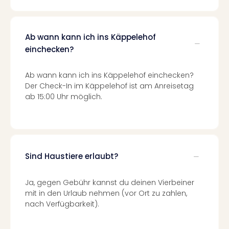
Tour
Swar
Krist
Ab wann kann ich ins Käppelehof
Mini
einchecken?
Wun
Ham
Ab wann kann ich ins Käppelehof einchecken?
War
Der Check-In im Käppelehof ist am Anreisetag
Bros.
ab 15:00 Uhr möglich.
Stud
Tour
Lon
–
The
Sind Haustiere erlaubt?
Mak
of
Harr
Ja, gegen Gebühr kannst du deinen Vierbeiner
Pott
mit in den Urlaub nehmen (vor Ort zu zahlen,
Tita
nach Verfügbarkeit).
–
die