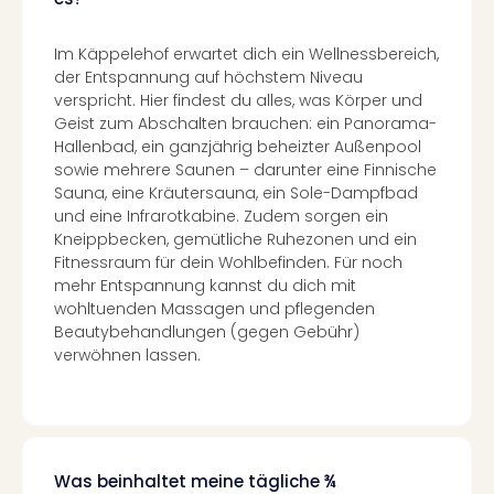
Konz
Karo
G
Im Käppelehof erwartet dich ein Wellnessbereich,
Pitbu
der Entspannung auf höchstem Niveau
Back
verspricht. Hier findest du alles, was Körper und
Geist zum Abschalten brauchen: ein Panorama-
Boy
Hallenbad, ein ganzjährig beheizter Außenpool
Disn
sowie mehrere Saunen – darunter eine Finnische
in
Sauna, eine Kräutersauna, ein Sole-Dampfbad
Con
und eine Infrarotkabine. Zudem sorgen ein
Schl
Kneippbecken, gemütliche Ruhezonen und ein
Sch
Fitnessraum für dein Wohlbefinden. Für noch
Konz
mehr Entspannung kannst du dich mit
alle
wohltuenden Massagen und pflegenden
Ang
Beautybehandlungen (gegen Gebühr)
Fest
verwöhnen lassen.
Ikar
Festi
Glüc
Insel
M’er
Was beinhaltet meine tägliche ¾
Lun