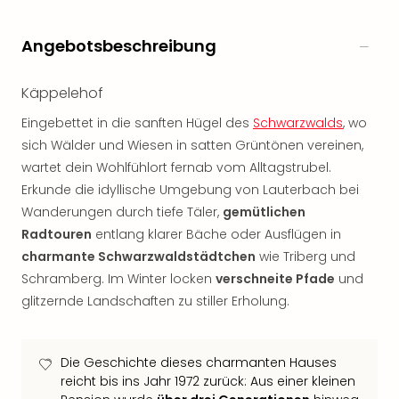
Sho
Nac
Angebotsbeschreibung
Kate
Musi
Starl
Käppelehof
Expr
Eingebettet in die sanften Hügel des
Schwarzwalds
, wo
Moul
Rou
sich Wälder und Wiesen in satten Grüntönen vereinen,
Das
wartet dein Wohlfühlort fernab vom Alltagstrubel.
Musi
Erkunde die idyllische Umgebung von Lauterbach bei
Köni
Wanderungen durch tiefe Täler,
gemütlichen
der
Radtouren
entlang klarer Bäche oder Ausflügen in
Löw
charmante Schwarzwaldstädtchen
wie Triberg und
Die
Schramberg. Im Winter locken
verschneite Pfade
und
Eisk
glitzernde Landschaften zu stiller Erholung.
Tarz
MJ
–
Das
Die Geschichte dieses charmanten Hauses
Mich
reicht bis ins Jahr 1972 zurück: Aus einer kleinen