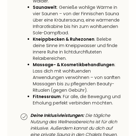
Wälder.
Ang
Saunawelt
: Genieße wohlige Wärme in
Nac
vier Saunen – von der Finnischen Sauna
Dest
über eine Kräutersauna, eine wärmende
Musi
Infrarotkabine bis hin zum wohltuenden
Berli
Sole-Dampfbad.
Ham
Kneippbecken & Ruhezonen
: Belebe
NRW
deine Sinne im Kneippwasser und finde
Stut
innere Ruhe in lichtdurchfluteten
Köln
Relaxbereichen.
Wie
Massage- & Kosmetikbehandlungen
:
alle
Lass dich mit wohltuenden
Ang
Anwendungen verwöhnen – von sanften
Massagen bis zu pflegenden Beauty-
Kultu
Ritualen (gegen Gebühr).
&
Fitnessraum
: Für alle, die Bewegung und
Spor
Erholung perfekt verbinden möchten.
Nac
Kate
Deine Inklusivleistungen:
Die tägliche
Mus
Nutzung des Wellnessbereichs ist für dich
Tec
inklusive. Außerdem kannst du dich auf
Sins
eine private Sauna in den Chalets freuen.