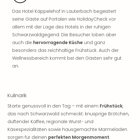
Tan
Das Hotel Käppelehof in Lauterbach begeistert
der
Vam
seine Gäste auf Portalen wie HolidayCheck vor
alle
allem mit der Lage des Hotels in der ruhigen
Ang
Schwarzwaldgegend. Die Besucher loben aber
Sho
auch die
hervorragende Küche
und ganz
&
besonders das reichhaltige Frühstück. Auch der
Thea
Wellnessbereich kommt bei den Gästen sehr gut
ABB
an.
Voy
in
Lon
Harr
Pott
Kulinarik
Thea
Starte genussvoll in den Tag – mit einem
Frühstück
,
Lon
das nach Schwarzwald schmeckt: knusprige Brötchen,
Frie
Pala
duftender Kaffee, regionale Wurst- und
Berli
Käsespezialitäten sowie hausgemachte Marmeladen
Fest
sorgen für deinen
perfekten Morgenmoment
.