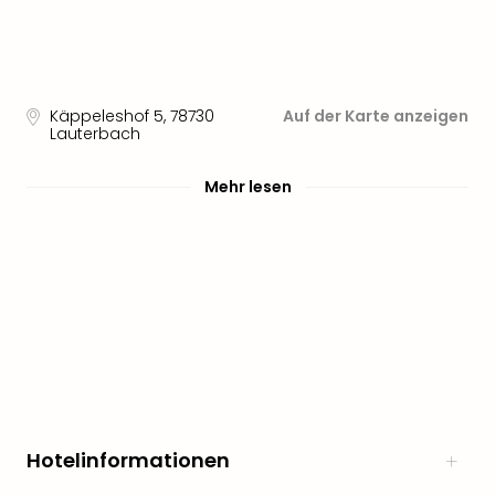
Freiz
Öste
Freiz
Fran
alle
Käppeleshof 5
,
78730
Auf der Karte anzeigen
Lauterbach
Ang
Frei
Mehr lesen
Deu
Freiz
Baye
Freiz
Hes
Freiz
Nied
Freiz
NRW
alle
Ang
Musi
Hotelinformationen
&