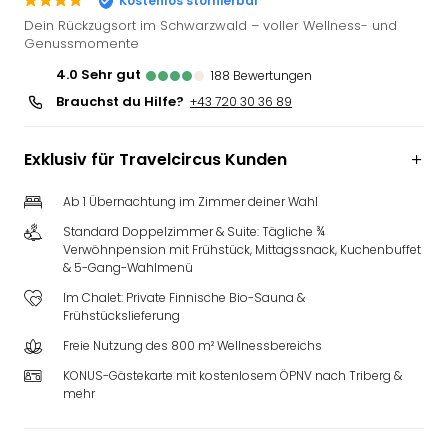
Kostenlos stornierbar
Deu
Dein Rückzugsort im Schwarzwald – voller Wellness- und
Futu
Genussmomente
Bela
4.0
sehr gut
188
Bewertungen
alle
Brauchst du Hilfe?
+43 720 30 36 89
Ang
Wass
Trop
Exklusiv für Travelcircus Kunden
Isla
The
Ab 1 Übernachtung im Zimmer deiner Wahl
Erdi
Standard Doppelzimmer & Suite: Tägliche ¾
Rula
Verwöhnpension mit Frühstück, Mittagssnack, Kuchenbuffet
Bad
& 5-Gang-Wahlmenü
Sch
Im Chalet: Private Finnische Bio-Sauna &
aqu
Frühstückslieferung
The
Freie Nutzung des 800 m² Wellnessbereichs
&
Bad
KONUS-Gästekarte mit kostenlosem ÖPNV nach Triberg &
Sins
mehr
alle
Ang