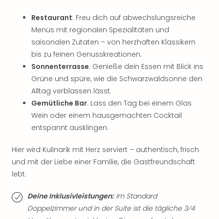
Neu
Fest
Restaurant
: Freu dich auf abwechslungsreiche
Bad
Menüs mit regionalen Spezialitäten und
Bad
saisonalen Zutaten – von herzhaften Klassikern
Veg
bis zu feinen Genusskreationen.
Rou
Sonnenterrasse
: Genieße dein Essen mit Blick ins
Qua
Com
Grüne und spüre, wie die Schwarzwaldsonne den
Club
Alltag verblassen lässt.
Pret
Gemütliche Bar
: Lass den Tag bei einem Glas
Wo
Wein oder einem hausgemachten Cocktail
alle
entspannt ausklingen.
Ang
TV
Hier wird Kulinarik mit Herz serviert – authentisch, frisch
Sho
und mit der Liebe einer Familie, die Gastfreundschaft
ZDF
lebt.
Fern
in
Deine Inklusivleistungen:
Im Standard
Main
Stef
Doppelzimmer und in der Suite ist die tägliche 3⁄4