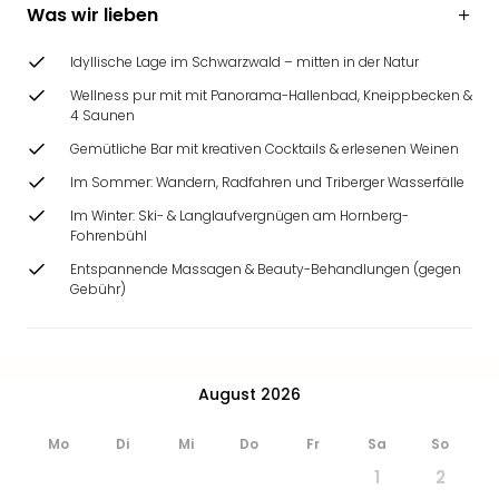
Zoo
Was wir lieben
&
Safa
Idyllische Lage im Schwarzwald – mitten in der Natur
Erle
Wellness pur mit mit Panorama-Hallenbad, Kneippbecken &
Zoo
4 Saunen
Han
Gemütliche Bar mit kreativen Cocktails & erlesenen Weinen
Sere
Park
Im Sommer: Wandern, Radfahren und Triberger Wasserfälle
Allw
Im Winter: Ski- & Langlaufvergnügen am Hornberg-
Müns
Fohrenbühl
Zoo
Entspannende Massagen & Beauty-Behandlungen (gegen
Leip
Gebühr)
Safa
Beek
Ber
ZOO
August 2026
Erle
Gels
Mo
Di
Mi
Do
Fr
Sa
So
Welt
1
2
Wal