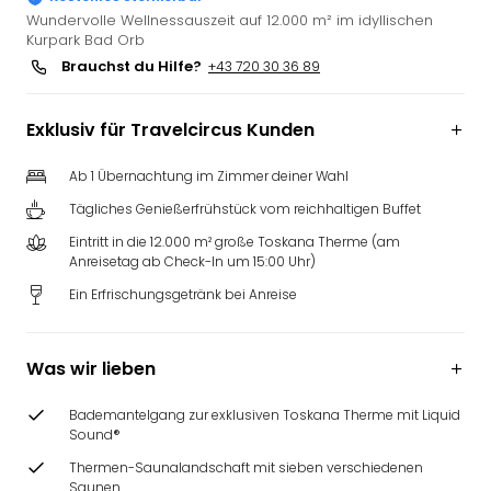
Deu
Wundervolle Wellnessauszeit auf 12.000 m² im idyllischen
Kurpark Bad Orb
Futu
Brauchst du Hilfe?
+43 720 30 36 89
Bela
alle
Ang
Exklusiv für Travelcircus Kunden
Wass
Trop
Ab 1 Übernachtung im Zimmer deiner Wahl
Isla
Tägliches Genießerfrühstück vom reichhaltigen Buffet
The
Erdi
Eintritt in die 12.000 m² große Toskana Therme (am
Rula
Anreisetag ab Check-In um 15:00 Uhr)
Bad
Ein Erfrischungsgetränk bei Anreise
Sch
aqu
The
Was wir lieben
&
Bad
Bademantelgang zur exklusiven Toskana Therme mit Liquid
Sins
Sound®
alle
Thermen-Saunalandschaft mit sieben verschiedenen
Ang
Saunen