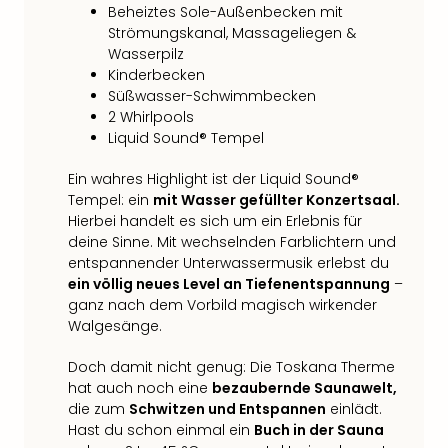
Raa
Beheiztes Sole-Außenbecken mit
Sho
Strömungskanal, Massageliegen &
Stef
Wasserpilz
und
Kinderbecken
Bully
Süßwasser-Schwimmbecken
geg
2 Whirlpools
irge
Liquid Sound® Tempel
Schn
alle
Ein wahres Highlight ist der Liquid Sound®
Ang
Tempel: ein
mit Wasser gefüllter Konzertsaal.
Fest
Hierbei handelt es sich um ein Erlebnis für
Dom
deine Sinne. Mit wechselnden Farblichtern und
Fest
entspannender Unterwassermusik erlebst du
ein völlig neues Level an Tiefenentspannung
–
Stör
ganz nach dem Vorbild magisch wirkender
Fest
Walgesänge.
Mus
Fuld
Doch damit nicht genug: Die Toskana Therme
Are
hat auch noch eine
bezaubernde Saunawelt,
di
die zum
Schwitzen und Entspannen
einlädt.
Ver
Hast du schon einmal ein
Buch in der Sauna
alle