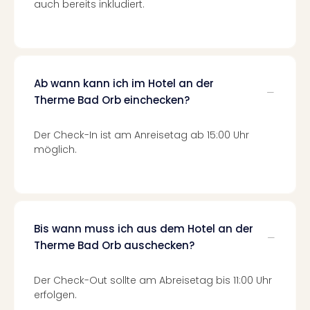
Konz
auch bereits inkludiert.
Karo
G
Pitbu
Back
Boy
Ab wann kann ich im Hotel an der
Disn
Therme Bad Orb einchecken?
in
Con
Der Check-In ist am Anreisetag ab 15:00 Uhr
Schl
möglich.
Sch
Konz
alle
Ang
Fest
Bis wann muss ich aus dem Hotel an der
Ikar
Therme Bad Orb auschecken?
Festi
Glüc
Insel
Der Check-Out sollte am Abreisetag bis 11:00 Uhr
M’er
erfolgen.
Lun