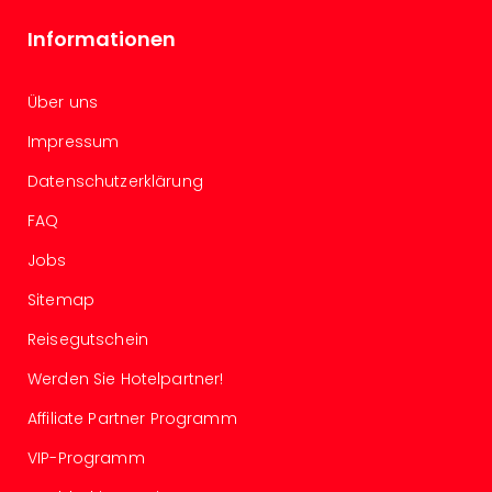
Wal
Baye
Informationen
Bod
Harz
Über uns
Nor
NRW
Impressum
Ost
Sch
Datenschutzerklärung
alle
FAQ
Ang
Well
Jobs
Eur
Deu
Sitemap
Itali
Reisegutschein
Nied
Öste
Werden Sie Hotelpartner!
Pole
Affiliate Partner Programm
Schw
Südt
VIP-Programm
Mar