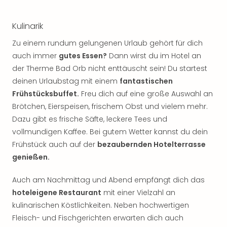
Jac
Musi
Der
Kulinarik
Teuf
Zu einem rundum gelungenen Urlaub gehört für dich
träg
auch immer
gutes Essen?
Dann wirst du im Hotel an
Pra
Die
der Therme Bad Orb nicht enttäuscht sein! Du startest
Sch
deinen Urlaubstag mit einem
fantastischen
und
Frühstücksbuffet.
Freu dich auf eine große Auswahl an
das
Brötchen, Eierspeisen, frischem Obst und vielem mehr.
Biest
Dazu gibt es frische Säfte, leckere Tees und
Wie
vollmundigen Kaffee. Bei gutem Wetter kannst du dein
Mari
Frühstück auch auf der
bezaubernden Hotelterrasse
Ther
Sta
genießen.
Ente
Das
Auch am Nachmittag und Abend empfängt dich das
Pha
hoteleigene Restaurant
mit einer Vielzahl an
der
kulinarischen Köstlichkeiten. Neben hochwertigen
Ope
Fleisch- und Fischgerichten erwarten dich auch
Köln