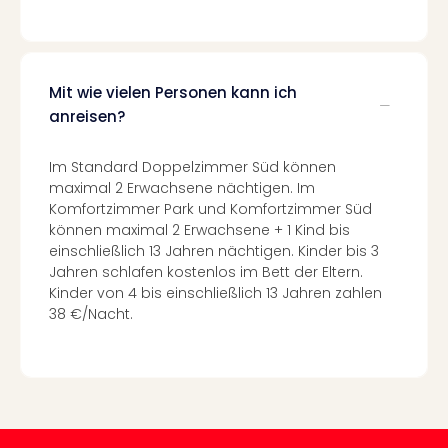
Black
Festi
Nibiri
Festi
Mit wie vielen Personen kann ich
alle
anreisen?
Ang
Loca
Im Standard Doppelzimmer Süd können
LANX
maximal 2 Erwachsene nächtigen. Im
are
Komfortzimmer Park und Komfortzimmer Süd
Köln
können maximal 2 Erwachsene + 1 Kind bis
Merk
einschließlich 13 Jahren nächtigen. Kinder bis 3
Spie
Jahren schlafen kostenlos im Bett der Eltern.
Are
Kinder von 4 bis einschließlich 13 Jahren zahlen
Well
38 €/Nacht.
Nac
Dest
Well
Deu
Allg
Baye