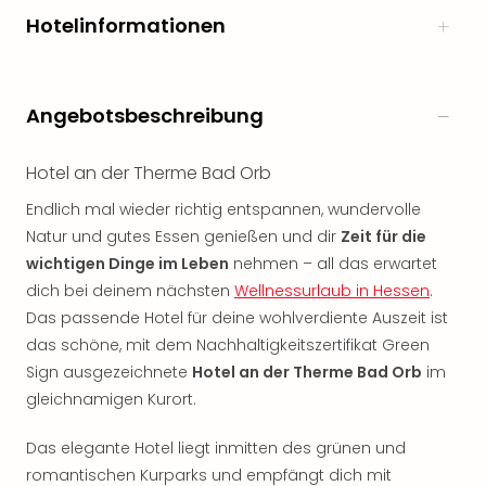
Freiz
Hotelinformationen
Öste
Freiz
Fran
Angebotsbeschreibung
alle
Ang
Frei
Hotel an der Therme Bad Orb
Deu
Freiz
Endlich mal wieder richtig entspannen, wundervolle
Baye
Natur und gutes Essen genießen und dir
Zeit für die
Freiz
wichtigen Dinge im Leben
nehmen – all das erwartet
Hes
dich bei deinem nächsten
Wellnessurlaub in Hessen
.
Freiz
Das passende Hotel für deine wohlverdiente Auszeit ist
Nied
das schöne, mit dem Nachhaltigkeitszertifikat Green
Freiz
Sign ausgezeichnete
Hotel an der Therme Bad Orb
im
NRW
gleichnamigen Kurort.
alle
Ang
Musi
Das elegante Hotel liegt inmitten des grünen und
&
romantischen Kurparks und empfängt dich mit