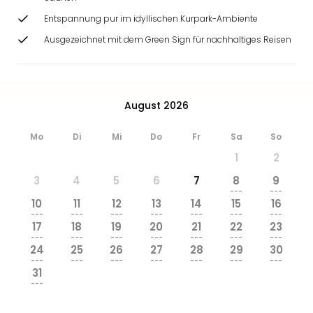
Zoo
Entspannung pur im idyllischen Kurpark-Ambiente
&
Safa
Ausgezeichnet mit dem Green Sign für nachhaltiges Reisen
Erle
Zoo
Han
Sere
August 2026
Park
Allw
Mo
Di
Mi
Do
Fr
Sa
So
Müns
1
2
Zoo
Leip
3
4
5
6
7
8
9
Safa
---
---
10
11
12
13
14
15
16
Beek
---
---
---
---
---
---
---
Ber
17
18
19
20
21
22
23
ZOO
---
---
---
---
---
---
---
24
25
26
27
28
29
30
Erle
---
---
---
---
---
---
---
Gels
31
Welt
---
Wal