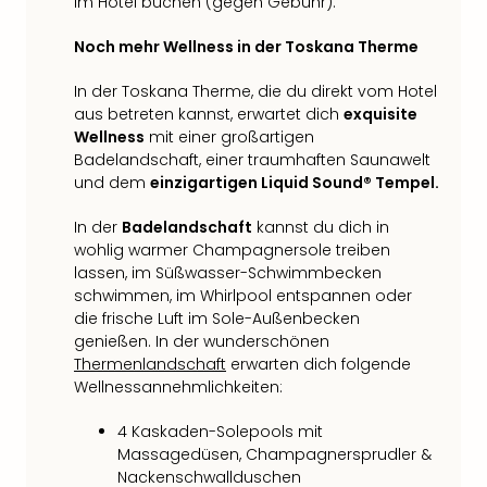
im Hotel buchen (gegen Gebühr).
Neu
Fest
Noch mehr Wellness in der Toskana Therme
Bad
Bad
In der Toskana Therme, die du direkt vom Hotel
Veg
aus betreten kannst, erwartet dich
exquisite
Rou
Wellness
mit einer großartigen
Qua
Badelandschaft, einer traumhaften Saunawelt
Com
und dem
einzigartigen Liquid Sound® Tempel.
Club
Pret
In der
Badelandschaft
kannst du dich in
Wo
wohlig warmer Champagnersole treiben
alle
lassen, im Süßwasser-Schwimmbecken
Ang
schwimmen, im Whirlpool entspannen oder
TV
die frische Luft im Sole-Außenbecken
genießen. In der wunderschönen
Sho
Thermenlandschaft
erwarten dich folgende
ZDF
Wellnessannehmlichkeiten:
Fern
in
4 Kaskaden-Solepools mit
Main
Massagedüsen, Champagnersprudler &
Stef
Nackenschwallduschen