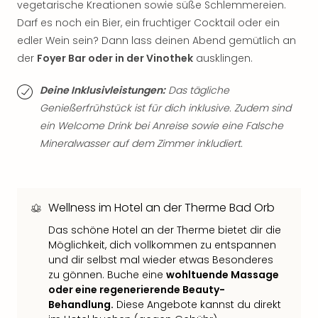
vegetarische Kreationen sowie süße Schlemmereien.
Tan
Darf es noch ein Bier, ein fruchtiger Cocktail oder ein
der
edler Wein sein? Dann lass deinen Abend gemütlich an
Vam
alle
der
Foyer Bar oder in der Vinothek
ausklingen.
Ang
Sho
Deine Inklusivleistungen:
Das tägliche
&
Genießerfrühstück ist für dich inklusive. Zudem sind
Thea
ein Welcome Drink bei Anreise sowie eine Falsche
ABB
Mineralwasser auf dem Zimmer inkludiert.
Voy
in
Lon
Harr
Wellness im Hotel an der Therme Bad Orb
Pott
Thea
Das schöne Hotel an der Therme bietet dir die
Lon
Möglichkeit, dich vollkommen zu entspannen
und dir selbst mal wieder etwas Besonderes
Frie
zu gönnen. Buche eine
wohltuende Massage
Pala
oder eine regenerierende Beauty-
Berli
Behandlung.
Diese Angebote kannst du direkt
Fest