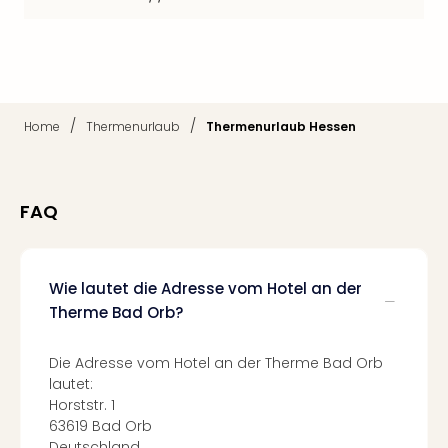
Mer
Ben
Mus
Stut
Pors
Mus
/
/
Home
Thermenurlaub
Thermenurlaub Hessen
Auto
Wolf
BM
Mus
FAQ
in
Mün
Barb
Wie lautet die Adresse vom Hotel an der
Mus
Therme Bad Orb?
alle
Ang
Auss
Die Adresse vom Hotel an der Therme Bad Orb
Ga
lautet:
Of
Horststr. 1
Thro
63619 Bad Orb
Stud
Deutschland