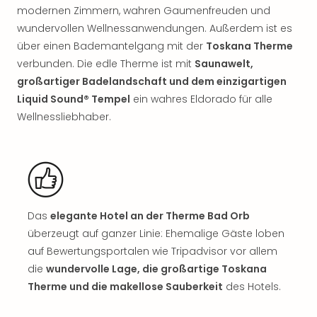
Sho
modernen Zimmern, wahren Gaumenfreuden und
Nac
wundervollen Wellnessanwendungen. Außerdem ist es
Kate
über einen Bademantelgang mit der
Toskana Therme
Musi
verbunden. Die edle Therme ist mit
Saunawelt,
Starl
großartiger Badelandschaft und dem einzigartigen
Expr
Liquid Sound® Tempel
ein wahres Eldorado für alle
Moul
Rou
Wellnessliebhaber.
Das
Musi
Köni
der
Löw
Die
Das
elegante Hotel an der Therme Bad Orb
Eisk
überzeugt auf ganzer Linie: Ehemalige Gäste loben
Tarz
auf Bewertungsportalen wie Tripadvisor vor allem
MJ
die
wundervolle Lage, die großartige Toskana
–
Das
Therme und die makellose Sauberkeit
des Hotels.
Mich