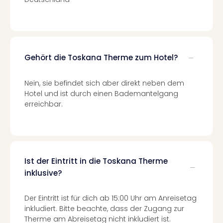
Tour
Swar
Krist
Mini
Wun
Gehört die Toskana Therme zum Hotel?
Ham
War
Nein, sie befindet sich aber direkt neben dem
Bros.
Hotel und ist durch einen Bademantelgang
Stud
erreichbar.
Tour
Lon
–
The
Mak
Ist der Eintritt in die Toskana Therme
of
inklusive?
Harr
Pott
Tita
Der Eintritt ist für dich ab 15:00 Uhr am Anreisetag
–
inkludiert. Bitte beachte, dass der Zugang zur
die
Therme am Abreisetag nicht inkludiert ist.