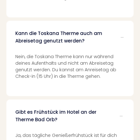
Auss
Form
1
Die
Auss
Kann die Toskana Therme auch am
alle
Abreisetag genutzt werden?
Ang
Spor
Nein, die Toskana Therme kann nur während
Skiu
deines Aufenthalts und nicht am Abreisetag
in
genutzt werden. Du kannst am Anreisetag ab
Deu
Check-in (15 Uhr) in die Therme gehen.
Skiu
in
Öste
Form
1
Gibt es Frühstück im Hotel an der
Reis
Therme Bad Orb?
Konz
Nac
Kate
Ja, das tägliche Genießerfrühstück ist für dich