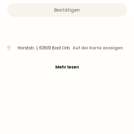
Nau
Aqu
Bestätigen
Zool
Gar
Berli
alle
Ang
noc
Horststr. 1
,
63619
Bad Orb
Auf der Karte anzeigen
meh
Frei
Hau
Mehr lesen
Feri
Feri
Nac
Dest
Frei
Eur
Frei
Deu
Freiz
Nied