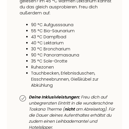
gelesen? Im 45 °C warmen Lektarium kannst
Ang
du das gleich ausprobieren. Freu dich
Nac
außerdem auf:
Dest
Musi
90 °C Aufgusssauna
Berli
55 °C Bio-Saunarium
Ham
43 °C Dampfbad
NRW
40 °C Lektarium
Stut
30 °C Broncharium
Köln
90 °C Panoramasauna
Wie
35 °C Sole-Grotte
alle
Ruhezonen
Tauchbecken, Erlebnisduschen,
Ang
Eisschneebrunnen, Gießkübel zur
Kultu
Abkühlung
&
Spor
Deine Inklusivleistungen:
Freu dich auf
Nac
unbegrenzten Eintritt in die wunderschöne
Kate
Toskana Therme (
nicht
am Abreisetag). Für
Mus
die Dauer deines Aufenthaltes erhältst du
Tec
zudem einen Leihbademantel und
Sins
Hotelslipper.