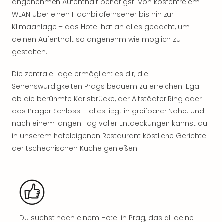
angenehmen Aufenthalt benötigst. Von kostenfreiem
Sho
WLAN über einen Flachbildfernseher bis hin zur
Nac
Kate
Klimaanlage – das Hotel hat an alles gedacht, um
Musi
deinen Aufenthalt so angenehm wie möglich zu
Starl
gestalten.
Expr
Moul
Die zentrale Lage ermöglicht es dir, die
Rou
Sehenswürdigkeiten Prags bequem zu erreichen. Egal
Das
ob die berühmte Karlsbrücke, der Altstädter Ring oder
Musi
das Prager Schloss – alles liegt in greifbarer Nähe. Und
Köni
nach einem langen Tag voller Entdeckungen kannst du
der
Löw
in unserem hoteleigenen Restaurant köstliche Gerichte
Die
der tschechischen Küche genießen.
Eisk
Tarz
MJ
–
Das
Mich
Du suchst nach einem Hotel in Prag, das all deine