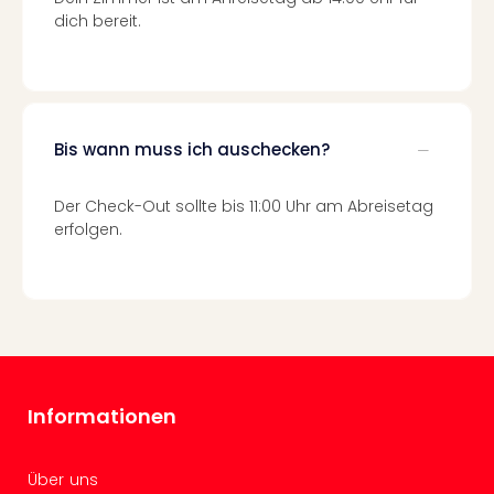
Raa
dich bereit.
Sho
Stef
und
Bully
geg
irge
Bis wann muss ich auschecken?
Schn
alle
Der Check-Out sollte bis 11:00 Uhr am Abreisetag
Ang
erfolgen.
Fest
Dom
Fest
Stör
Fest
Mus
Fuld
Are
Informationen
di
Ver
Über uns
alle