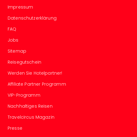
Ang
Impressum
Nac
Dest
Datenschutzerklärung
Musi
FAQ
Berli
Ham
Jobs
NRW
Stut
Sitemap
Köln
Reisegutschein
Wie
alle
Werden Sie Hotelpartner!
Ang
Affiliate Partner Programm
Kultu
&
VIP-Programm
Spor
Nac
Nachhaltiges Reisen
Kate
Travelcircus Magazin
Mus
Tec
Presse
Sins