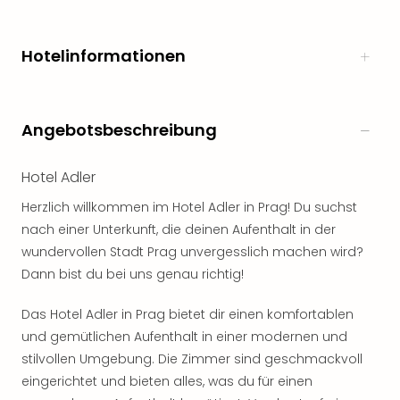
Freiz
Öste
Hotelinformationen
Freiz
Fran
alle
Ang
Angebotsbeschreibung
Frei
Deu
Freiz
Hotel Adler
Baye
Herzlich willkommen im Hotel Adler in Prag! Du suchst
Freiz
nach einer Unterkunft, die deinen Aufenthalt in der
Hes
Freiz
wundervollen Stadt Prag unvergesslich machen wird?
Nied
Dann bist du bei uns genau richtig!
Freiz
NRW
Das Hotel Adler in Prag bietet dir einen komfortablen
alle
und gemütlichen Aufenthalt in einer modernen und
Ang
stilvollen Umgebung. Die Zimmer sind geschmackvoll
Musi
eingerichtet und bieten alles, was du für einen
&