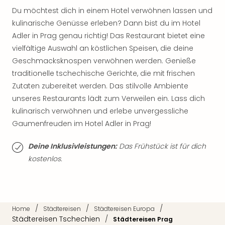
Tan
Du möchtest dich in einem Hotel verwöhnen lassen und
der
kulinarische Genüsse erleben? Dann bist du im Hotel
Vam
Adler in Prag genau richtig! Das Restaurant bietet eine
alle
vielfältige Auswahl an köstlichen Speisen, die deine
Ang
Geschmacksknospen verwöhnen werden. Genieße
Sho
traditionelle tschechische Gerichte, die mit frischen
&
Thea
Zutaten zubereitet werden. Das stilvolle Ambiente
ABB
unseres Restaurants lädt zum Verweilen ein. Lass dich
Voy
kulinarisch verwöhnen und erlebe unvergessliche
in
Gaumenfreuden im Hotel Adler in Prag!
Lon
Harr
Deine Inklusivleistungen:
Das Frühstück ist für dich
Pott
kostenlos.
Thea
Lon
Frie
Pala
Berli
/
/
/
Home
Städtereisen
Städtereisen Europa
Fest
Städtereisen Tschechien
/
Städtereisen Prag