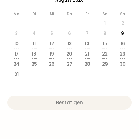
Zoo
&
Mo
Di
Mi
Do
Fr
Sa
So
Safa
1
2
Erle
Zoo
3
4
5
6
7
8
9
Han
10
11
12
13
14
15
16
Sere
---
---
---
---
---
---
---
Park
17
18
19
20
21
22
23
Allw
---
---
---
---
---
---
---
24
25
26
27
28
29
30
Müns
---
---
---
---
---
---
---
Zoo
31
Leip
---
Safa
Beek
Ber
Bestätigen
ZOO
Erle
Gels
Welt
Wal