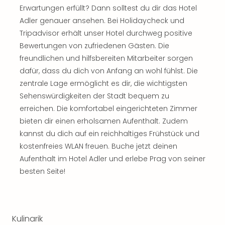
Jac
Erwartungen erfüllt? Dann solltest du dir das Hotel
Musi
Adler genauer ansehen. Bei Holidaycheck und
Der
Tripadvisor erhält unser Hotel durchweg positive
Teuf
träg
Bewertungen von zufriedenen Gästen. Die
Pra
freundlichen und hilfsbereiten Mitarbeiter sorgen
Die
dafür, dass du dich von Anfang an wohl fühlst. Die
Sch
zentrale Lage ermöglicht es dir, die wichtigsten
und
Sehenswürdigkeiten der Stadt bequem zu
das
erreichen. Die komfortabel eingerichteten Zimmer
Biest
bieten dir einen erholsamen Aufenthalt. Zudem
Wie
Mari
kannst du dich auf ein reichhaltiges Frühstück und
Ther
kostenfreies WLAN freuen. Buche jetzt deinen
Sta
Aufenthalt im Hotel Adler und erlebe Prag von seiner
Ente
besten Seite!
Das
Pha
der
Ope
Kulinarik
Köln