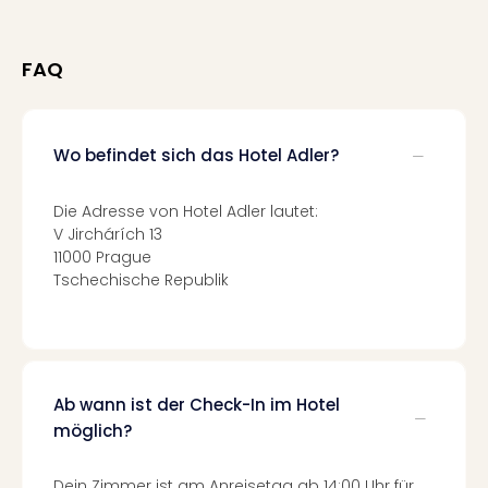
Neu
Fest
Bad
FAQ
Bad
Veg
Rou
Qua
Wo befindet sich das Hotel Adler?
Com
Club
Die Adresse von Hotel Adler lautet:
Pret
V Jirchárích 13
Wo
11000 Prague
alle
Tschechische Republik
Ang
TV
Sho
ZDF
Fern
Ab wann ist der Check-In im Hotel
in
möglich?
Main
Stef
Dein Zimmer ist am Anreisetag ab 14:00 Uhr für