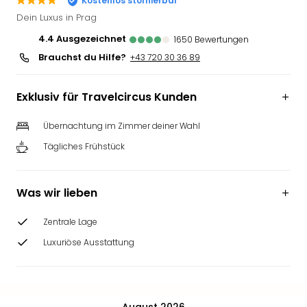
Kostenlos stornierbar
Deu
Dein Luxus in Prag
Futu
4.4
ausgezeichnet
1650
Bewertungen
Bela
Brauchst du Hilfe?
alle
+43 720 30 36 89
Ang
Wass
Exklusiv für Travelcircus Kunden
Trop
Isla
Übernachtung im Zimmer deiner Wahl
The
Tägliches Frühstück
Erdi
Rula
Bad
Was wir lieben
Sch
aqu
Zentrale Lage
The
&
Luxuriöse Ausstattung
Bad
Sins
alle
Ang
August 2026