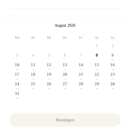
August 2026
Mo
Di
Mi
Do
Fr
Sa
So
1
2
3
4
5
6
7
8
9
---
10
11
12
13
14
15
16
---
---
---
---
---
---
---
17
18
19
20
21
22
23
---
---
---
---
---
---
---
24
25
26
27
28
29
30
---
---
---
---
---
---
---
31
---
Bestätigen