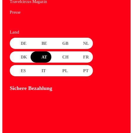
Travelcircus Magazin
Presse
Land
DE
BE
GB
NL
DK
AT
CH
FR
ES
IT
PL
PT
Sichere Bezahlung