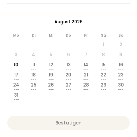
Zoo
&
Safa
August 2026
Erle
Zoo
Mo
Di
Mi
Do
Fr
Sa
So
Han
Sere
1
2
Park
3
4
5
6
7
8
9
Allw
Müns
10
11
12
13
14
15
16
---
---
---
---
---
---
Zoo
17
18
19
20
21
22
23
Leip
---
---
---
---
---
---
---
Safa
24
25
26
27
28
29
30
---
---
---
---
---
---
---
Beek
31
Ber
---
ZOO
Erle
Gels
Bestätigen
Welt
Wal