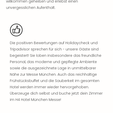
willkommen geheißen und erlebst einen
Sho
unvergesslichen Aufenthalt.
Nac
Kate
Musi
Starl
Expr
Moul
Rou
Die positiven Bewertungen auf Holidaycheck und
Das
Tripadvisor sprechen für sich - unsere Gäste sind
Musi
begeistert! Sie loben insbesondere das freundliche
Köni
Personal, das moderne und gepflegte Ambiente
der
sowie die ausgezeichnete Lage in unmittelbarer
Löw
Die
Nähe zur Messe München. Auch das reichhaltige
Eisk
Frühstücksbuffet und die Sauberkeit im gesamten
Tarz
Hotel werden immer wieder hervorgehoben.
MJ
Überzeuge dich selbst und buche jetzt dein Zimmer
–
im H4 Hotel München Messe!
Das
Mich