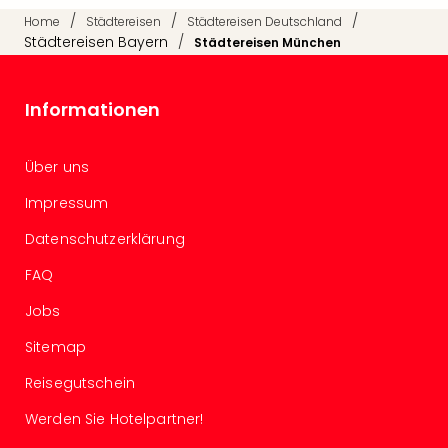
Tan
/
/
/
Home
Städtereisen
Städtereisen Deutschland
der
Städtereisen Bayern
/
Städtereisen München
Vam
alle
Ang
Informationen
Sho
&
Über uns
Thea
ABB
Impressum
Voy
in
Datenschutzerklärung
Lon
FAQ
Harr
Pott
Jobs
Thea
Lon
Sitemap
Frie
Reisegutschein
Pala
Berli
Werden Sie Hotelpartner!
Fest