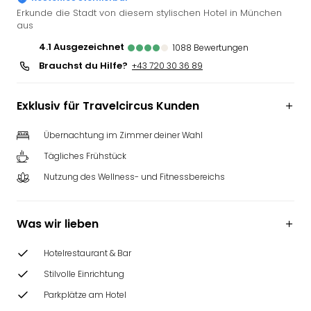
Deu
Erkunde die Stadt von diesem stylischen Hotel in München
aus
Futu
Bela
4.1
ausgezeichnet
1088
Bewertungen
alle
Brauchst du Hilfe?
+43 720 30 36 89
Ang
Wass
Trop
Exklusiv für Travelcircus Kunden
Isla
The
Übernachtung im Zimmer deiner Wahl
Erdi
Tägliches Frühstück
Rula
Nutzung des Wellness- und Fitnessbereichs
Bad
Sch
aqu
Was wir lieben
The
&
Hotelrestaurant & Bar
Bad
Sins
Stilvolle Einrichtung
alle
Parkplätze am Hotel
Ang