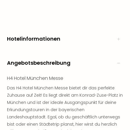
Freiz
Öste
Freiz
Fran
alle
Ang
Hotelinformationen
Frei
Deu
Freiz
Angebotsbeschreibung
Baye
Freiz
Hes
H4 Hotel München Messe
Freiz
Nied
Das H4 Hotel München Messe bietet dir das perfekte
Freiz
Zuhause auf Zeit! Es liegt direkt am Konrad-Zuse-Platz in
NRW
München und ist der ideale Ausgangspunkt für deine
alle
Erkundungstouren in der bayerischen
Ang
Landeshauptstadt. Egal, ob du geschäftlich unterwegs
Musi
bist oder einen Städtetrip planst, hier wirst du herzlich
&