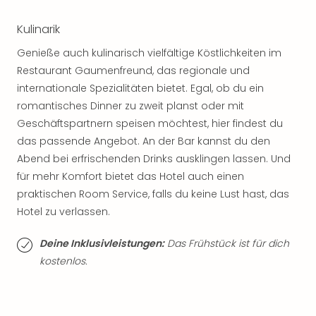
Jac
Musi
Kulinarik
Der
Teuf
Genieße auch kulinarisch vielfältige Köstlichkeiten im
träg
Restaurant Gaumenfreund, das regionale und
Pra
internationale Spezialitäten bietet. Egal, ob du ein
Die
romantisches Dinner zu zweit planst oder mit
Sch
Geschäftspartnern speisen möchtest, hier findest du
und
das
das passende Angebot. An der Bar kannst du den
Biest
Abend bei erfrischenden Drinks ausklingen lassen. Und
Wie
für mehr Komfort bietet das Hotel auch einen
Mari
praktischen Room Service, falls du keine Lust hast, das
Ther
Hotel zu verlassen.
Sta
Ente
Deine Inklusivleistungen:
Das Frühstück ist für dich
Das
kostenlos.
Pha
der
Ope
Köln