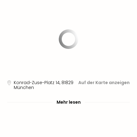
Nau
Aqu
Zool
Gar
Berli
alle
Ang
noc
meh
Frei
Hau
Feri
Feri
Konrad-Zuse-Platz 14
,
81829
Auf der Karte anzeigen
München
Nac
Dest
Frei
Mehr lesen
Eur
Frei
Deu
Freiz
Nied