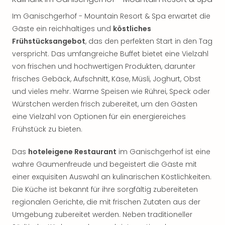
Jac
Musi
Im Ganischgerhof - Mountain Resort & Spa erwartet die
Der
Gäste ein reichhaltiges und
köstliches
Teuf
Frühstücksangebot
, das den perfekten Start in den Tag
träg
verspricht. Das umfangreiche Buffet bietet eine Vielzahl
Pra
von frischen und hochwertigen Produkten, darunter
Die
Sch
frisches Gebäck, Aufschnitt, Käse, Müsli, Joghurt, Obst
und
und vieles mehr. Warme Speisen wie Rührei, Speck oder
das
Würstchen werden frisch zubereitet, um den Gästen
Biest
eine Vielzahl von Optionen für ein energiereiches
Wie
Frühstück zu bieten.
Mari
Ther
Das
hoteleigene Restaurant
im Ganischgerhof ist eine
Sta
wahre Gaumenfreude und begeistert die Gäste mit
Ente
einer exquisiten Auswahl an kulinarischen Köstlichkeiten.
Das
Pha
Die Küche ist bekannt für ihre sorgfältig zubereiteten
der
regionalen Gerichte, die mit frischen Zutaten aus der
Ope
Umgebung zubereitet werden. Neben traditioneller
Köln