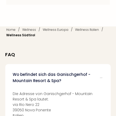
Raa
Sho
Stef
und
Bully
geg
/
/
/
/
Home
Wellness
Wellness Europa
Wellness Italien
irge
Wellness Südtirol
Schn
alle
Ang
FAQ
Fest
Dom
Fest
Stör
Wo befindet sich das Ganischgerhof -
Fest
Mountain Resort & Spa?
Mus
Fuld
Die Adresse von Ganischgerhof - Mountain
Are
Resort & Spa lautet:
di
via Rio Nero 22
Ver
39050 Nova Ponente
alle
Italien