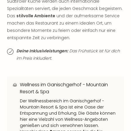
Südtiroler Küche werden auch internationale
Tan
Spezialitäten serviert, die jeden Geschmack begeistern.
der
Das
stilvolle Ambiente
und der aufmerksame Service
Vam
machen das Restaurant zu einem idealen Ort, um
alle
Ang
besondere Momente zu feiern oder einfach nur eine
Sho
entspannte Zeit zu verbringen.
&
Thea
Deine Inklusivleistungen:
Das Frühstück ist für dich
ABB
im Preis inkludiert.
Voy
in
Lon
Harr
Wellness im Ganischgerhof - Mountain
Pott
Resort & Spa
Thea
Der Wellnessbereich im Ganischgerhof -
Lon
Mountain Resort & Spa ist eine Oase der
Frie
Entspannung und Erholung. Die Gäste können
Pala
hier eine Vielzahl von Wellness-Angeboten
Berli
genießen und sich verwöhnen lassen.
Fest