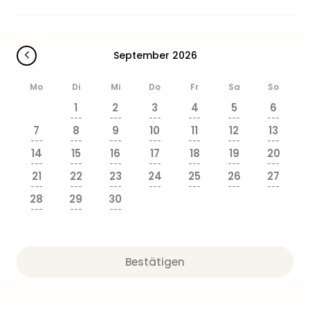
Zoo
&
Safa
Erle
September 2026
Zoo
Han
Mo
Di
Mi
Do
Fr
Sa
So
Sere
1
2
3
4
5
6
Park
---
---
---
---
---
---
Allw
7
8
9
10
11
12
13
---
---
---
---
---
---
---
Müns
14
15
16
17
18
19
20
Zoo
---
---
---
---
---
---
---
Leip
21
22
23
24
25
26
27
---
---
---
---
---
---
---
Safa
28
29
30
Beek
---
---
---
Ber
ZOO
Erle
Bestätigen
Gels
Welt
Wal