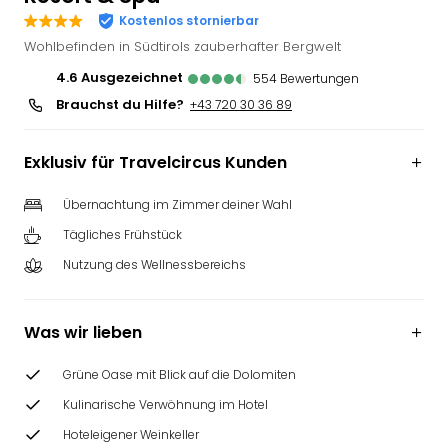
Deu
Kostenlos stornierbar
Futu
Wohlbefinden in Südtirols zauberhafter Bergwelt
Bela
4.6
ausgezeichnet
554
Bewertungen
alle
Brauchst du Hilfe?
+43 720 30 36 89
Ang
Wass
Trop
Exklusiv für Travelcircus Kunden
Isla
The
Übernachtung im Zimmer deiner Wahl
Erdi
Tägliches Frühstück
Rula
Bad
Nutzung des Wellnessbereichs
Sch
aqu
The
Was wir lieben
&
Bad
Grüne Oase mit Blick auf die Dolomiten
Sins
Kulinarische Verwöhnung im Hotel
alle
Hoteleigener Weinkeller
Ang