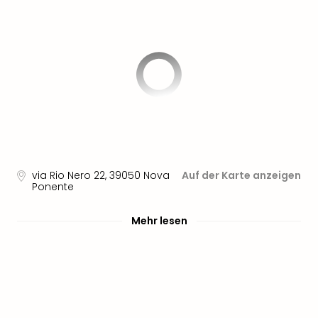
Nau
Aqu
Zool
Gar
Berli
alle
Ang
noc
meh
Frei
Hau
Feri
via Rio Nero 22
,
39050
Nova
Auf der Karte anzeigen
Ponente
Feri
Nac
Mehr lesen
Dest
Frei
Eur
Frei
Deu
Freiz
Nied