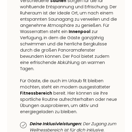
Verschiedene
Saunen
sorgen für die für
Neu
wohltuende Entspannung und Erfrischung. Der
Fest
Ruheraum ist der ideale Ort, um nach einem
Bad
entspannten Saunagang zu verweilen und die
Bad
angenehme Atmosphäre zu genießen. Für
Veg
Wasserratten steht ein
Innenpool
zur
Rou
Verfügung, in dem die Gäste ganzjährig
Qua
schwimmen und die herrliche Bergkulisse
Com
durch die großen Panoramafenster
Club
bewundern können. Der Pool bietet zudem
Pret
eine erfrischende Abkühlung an warmen
Wo
Tagen.
alle
Ang
Für Gäste, die auch im Urlaub fit bleiben
TV
möchten, steht ein modern ausgestatteter
Sho
Fitnessbereich
bereit. Hier können sie ihre
sportliche Routine aufrechterhalten oder neue
ZDF
Übungen ausprobieren, um aktiv und
Fern
energiegeladen zu bleiben.
in
Main
Deine Inklusivleistungen:
Der Zugang zum
Stef
Wellnessbereich ist für dich inklusive.