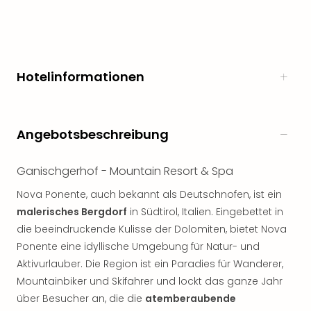
Freiz
Öste
Freiz
Fran
alle
Hotelinformationen
Ang
Frei
Deu
Angebotsbeschreibung
Freiz
Baye
Freiz
Ganischgerhof - Mountain Resort & Spa
Hes
Nova Ponente, auch bekannt als Deutschnofen, ist ein
Freiz
Nied
malerisches Bergdorf
in Südtirol, Italien. Eingebettet in
Freiz
die beeindruckende Kulisse der Dolomiten, bietet Nova
NRW
Ponente eine idyllische Umgebung für Natur- und
alle
Aktivurlauber. Die Region ist ein Paradies für Wanderer,
Ang
Mountainbiker und Skifahrer und lockt das ganze Jahr
Musi
über Besucher an, die die
atemberaubende
&