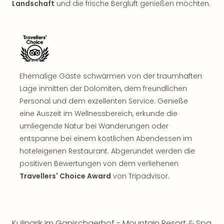
Landschaft
und die frische Bergluft genießen möchten.
Sho
Nac
Kate
Musi
Starl
Expr
Moul
Ehemalige Gäste schwärmen von der traumhaften
Rou
Lage inmitten der Dolomiten, dem freundlichen
Das
Personal und dem exzellenten Service. Genieße
Musi
eine Auszeit im Wellnessbereich, erkunde die
Köni
der
umliegende Natur bei Wanderungen oder
Löw
entspanne bei einem köstlichen Abendessen im
Die
hoteleigenen Restaurant. Abgerundet werden die
Eisk
positiven Bewertungen von dem verliehenen
Tarz
Travellers' Choice Award
von Tripadvisor.
MJ
–
Das
Mich
Kulinarik im Ganischgerhof - Mountain Resort & Spa