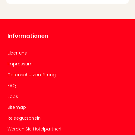
Mer
Ben
Mus
Stut
Pors
Mus
Informationen
Auto
Wolf
Über uns
BM
Mus
Impressum
in
Mün
Datenschutzerklärung
Barb
FAQ
Mus
alle
Jobs
Ang
Sitemap
Auss
Ga
Reisegutschein
Of
Thro
Werden Sie Hotelpartner!
Stud