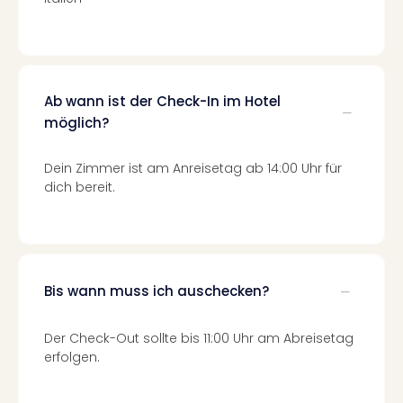
Ang
Nac
Dest
Musi
Berli
Ab wann ist der Check-In im Hotel
Ham
möglich?
NRW
Stut
Dein Zimmer ist am Anreisetag ab 14:00 Uhr für
Köln
dich bereit.
Wie
alle
Ang
Kultu
&
Spor
Bis wann muss ich auschecken?
Nac
Kate
Der Check-Out sollte bis 11:00 Uhr am Abreisetag
Mus
erfolgen.
Tec
Sins