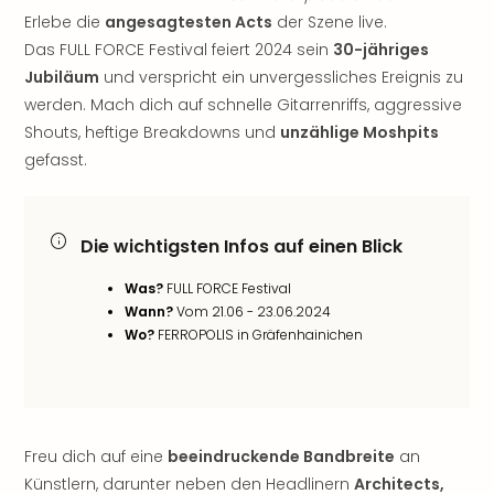
Freiz
Erlebe die
angesagtesten Acts
der Szene live.
Öste
Das FULL FORCE Festival feiert 2024 sein
30-jähriges
Freiz
Jubiläum
und verspricht ein unvergessliches Ereignis zu
Fran
werden. Mach dich auf schnelle Gitarrenriffs, aggressive
alle
Shouts, heftige Breakdowns und
unzählige Moshpits
Ang
gefasst.
Frei
Deu
Freiz
Baye
Die wichtigsten Infos auf einen Blick
Freiz
Hes
Was?
FULL FORCE Festival
Freiz
Wann?
Vom 21.06 - 23.06.2024
Nied
Wo?
FERROPOLIS in Gräfenhainichen
Freiz
NRW
alle
Ang
Musi
Freu dich auf eine
beeindruckende Bandbreite
an
&
Künstlern, darunter neben den Headlinern
Architects,