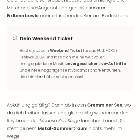
Jac
Musi
Merchandise-Angebot und genieße
leckere
Der
Erdbeerbowle
oder erfrischendes Bier am Badestrand.
Teuf
träg
Pra
Dein Weekend Ticket
Die
Sch
Buche jetzt dein
Weekend Ticket
für das FULL FORCE
und
Festival 2024 und lass dich in eine Welt voller
das
energiegeladener Musik,
unvergesslicher Live-Auftritte
Biest
und einer einzigartigen Festivalatmosphäre entführen,
Wie
die dein Herz höher schlagen lässt.
Mari
Ther
Sta
Ente
Abkühlung gefällig? Dann ab in den
Gremminer See
, wo
Das
du dich treiben lassen und gleichzeitig wunderbar den
Pha
Rhythmen der
Medusa Sea Stage
lauschen kannst. So
der
steht deinem
Metal-Sommertraum
nichts mehr im
Ope
Wege!
Köln