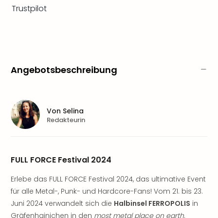
Nau
Trustpilot
Aqu
Zool
Gar
Berli
alle
Ang
Angebotsbeschreibung
noc
meh
Frei
Hau
Von
Selina
Feri
Redakteurin
Feri
Nac
Dest
FULL FORCE Festival 2024
Frei
Eur
Erlebe das FULL FORCE Festival 2024, das ultimative Event
Frei
für alle Metal-, Punk- und Hardcore-Fans! Vom 21. bis 23.
Deu
Juni 2024 verwandelt sich die
Halbinsel FERROPOLIS
in
Freiz
Gräfenhainichen in den
most metal place on earth
.
Nied