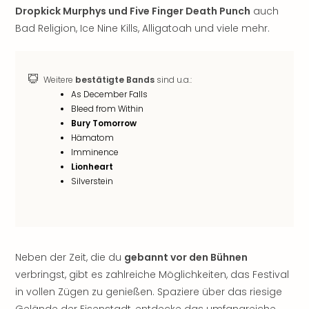
Sho
Dropkick Murphys und Five Finger Death Punch
auch
Nac
Bad Religion, Ice Nine Kills, Alligatoah und viele mehr.
Kate
Musi
Starl
Weitere
bestätigte Bands
sind u.a.:
Expr
As December Falls
Moul
Bleed from Within
Rou
Bury Tomorrow
Das
Hämatom
Musi
Imminence
Köni
Lionheart
der
Silverstein
Löw
Die
Eisk
Tarz
MJ
Neben der Zeit, die du
gebannt vor den Bühnen
–
verbringst, gibt es zahlreiche Möglichkeiten, das Festival
Das
in vollen Zügen zu genießen. Spaziere über das riesige
Mich
Gelände der Eisenstadt, entdecke das umfangreiche