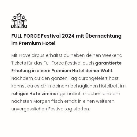
Tan
der
Vam
alle
Ang
FULL FORCE Festival 2024 mit Übernachtung
Sho
im Premium Hotel
&
Thea
Mit Travelcircus erhältst du neben deinen Weekend
ABB
Tickets für das Full Force Festival auch
garantierte
Voy
Erholung in einem Premium Hotel deiner Wahl
.
in
Nachdem du den ganzen Tag durchgefeiert hast,
Lon
Harr
kannst du es dir in deinem behaglichen Hotelbett im
Pott
ruhigen Hotelzimmer
gemütlich machen und am
Thea
nächsten Morgen frisch erholt in einen weiteren
Lon
unvergesslichen Festivaltag starten.
Frie
Pala
Berli
Fest