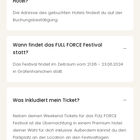
Hotel?
Mer
Ben
Die Adresse des gebuchten Hotels findest du auf der
Mus
Buchungsbestätigung.
Stut
Pors
Mus
Auto
Wann findet das FULL FORCE Festival
Wolf
statt?
BM
Mus
Das Festival findet im Zeitraum vom 21.06 - 23.06.2024
in
in Gräfenhainichen statt.
Mün
Barb
Mus
alle
Was inkludiert mein Ticket?
Ang
Auss
Neben deinen Weekend Tickets für das FULL FORCE
Ga
Festival ist die Übernachtung in einem Premium Hotel
Of
deiner Wahl für dich inklusive. Außerdem kannst du den
Thro
Parkplatz an der Location an den Festivaltagen
Stud