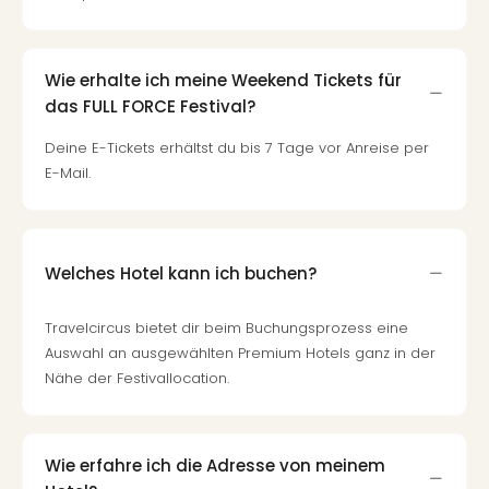
Ang
Nac
Dest
Wie erhalte ich meine Weekend Tickets für
Musi
das FULL FORCE Festival?
Berli
Ham
Deine E-Tickets erhältst du bis 7 Tage vor Anreise per
NRW
E-Mail.
Stut
Köln
Wie
alle
Welches Hotel kann ich buchen?
Ang
Kultu
&
Travelcircus bietet dir beim Buchungsprozess eine
Spor
Auswahl an ausgewählten Premium Hotels ganz in der
Nac
Nähe der Festivallocation.
Kate
Mus
Tec
Wie erfahre ich die Adresse von meinem
Sins