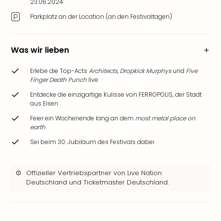
23.06.2024
Zoo
&
Parkplatz an der Location (an den Festivaltagen)
Safa
Erle
Zoo
Was wir lieben
Han
Sere
Erlebe die Top-Acts
Architects, Dropkick Murphys
und
Five
Finger Death Punch
live
Park
Allw
Entdecke die einzigartige Kulisse von FERROPOLIS, der Stadt
Müns
aus Eisen
Zoo
Feier ein Wochenende lang an dem
most metal place on
Leip
earth
Safa
Sei beim 30. Jubiläum des Festivals dabei
Beek
Ber
ZOO
Offizieller Vertriebspartner von Live Nation
Erle
Deutschland und Ticketmaster Deutschland.
Gels
Welt
Wal