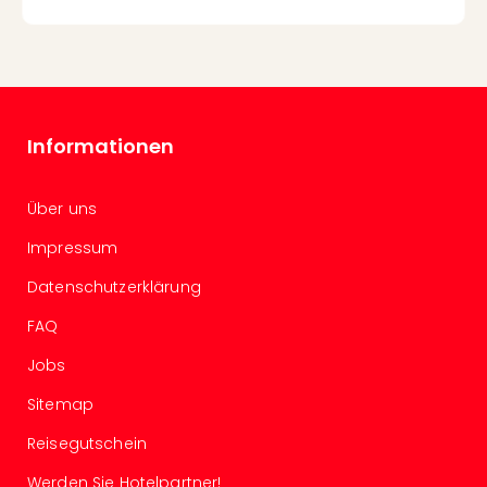
Auss
Form
1
Die
Auss
alle
Informationen
Ang
Spor
Skiu
Über uns
in
Impressum
Deu
Skiu
Datenschutzerklärung
in
Öste
FAQ
Form
Jobs
1
Reis
Sitemap
Konz
Nac
Reisegutschein
Kate
Werden Sie Hotelpartner!