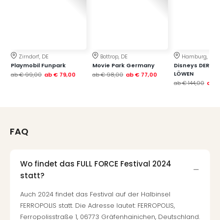
Raa
Sho
Stef
und
Bully
geg
Zirndorf, DE
Bottrop, DE
Hamburg, DE
irge
Playmobil Funpark
Movie Park Germany
Disneys DER KÖ
LÖWEN
Schn
ab
€ 99,00
ab
€ 79,00
ab
€ 98,00
ab
€ 77,00
ab
€ 144,00
ab
€
alle
Ang
Fest
Dom
Fest
FAQ
Stör
Fest
Mus
Wo findet das FULL FORCE Festival 2024
Fuld
statt?
Are
di
Auch 2024 findet das Festival auf der Halbinsel
Ver
FERROPOLIS statt. Die Adresse lautet: FERROPOLIS,
alle
Ferropolisstraße 1, 06773 Gräfenhainichen, Deutschland.