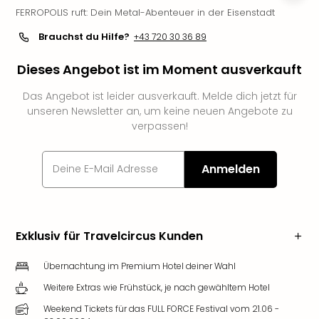
FERROPOLIS ruft: Dein Metal-Abenteuer in der Eisenstadt
Deu
Futu
Brauchst du Hilfe?
+43 720 30 36 89
Bela
alle
Dieses Angebot ist im Moment ausverkauft
Ang
Wass
Das Angebot ist leider ausverkauft. Melde dich jetzt für
Trop
unseren Newsletter an, um keine neuen Angebote zu
Isla
verpassen!
The
Erdi
Anmelden
Rula
Bad
Sch
aqu
The
Exklusiv für Travelcircus Kunden
&
Bad
Übernachtung im Premium Hotel deiner Wahl
Sins
Weitere Extras wie Frühstück, je nach gewähltem Hotel
alle
Weekend Tickets für das FULL FORCE Festival vom 21.06 -
Ang