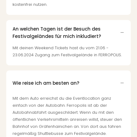
kostenfrei nutzen.
Tour
Swar
Krist
Mini
An welchen Tagen ist der Besuch des
Wun
Festivalgeländes für mich inkludiert?
Ham
War
Mit deinen Weekend Tickets hast du vom 21.06 -
Bros.
23.06.2024 Zugang zum Festivalgelände in FERROPOLIS.
Stud
Tour
Lon
–
Wie reise ich am besten an?
The
Mak
Mit dem Auto erreichst du die Eventlocation ganz
of
einfach von der Autobahn. Ferropolis ist ab der
Harr
Autobahnabfahrt ausgeschildert. Wenn du mit den
Pott
öffentlichen Verkehrsmitteln anreisen willst, steuer den
Tita
Bahnhof von Gräfenhainichen an. Von dort aus fahren
–
regelmäßig Shuttlebusse zum Festivalgelände.
die