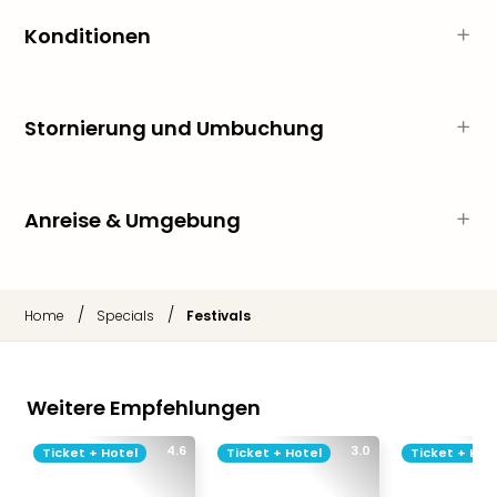
Neu
Fest
Konditionen
Bad
Bad
Veg
Stornierung und Umbuchung
Rou
Qua
Com
Club
Anreise & Umgebung
Pret
Wo
alle
Ang
/
/
Home
Specials
Festivals
TV
Sho
ZDF
Fern
Weitere Empfehlungen
in
Main
4.6
3.0
Ticket + Hotel
Ticket + Hotel
Ticket + Hot
Stef