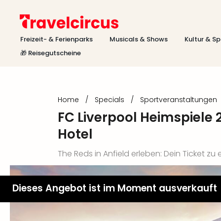
Freizeit- & Ferienparks
Musicals & Shows
Kultur & Sp
🎁 Reisegutscheine
Home
/
Specials
/
Sportveranstaltungen
FC Liverpool Heimspiele
Hotel
The Reds in Anfield erleben: Dein Ticket zu
Dieses Angebot ist im Moment ausverkauft