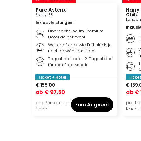
Parc Astérix
Harry
Child
Plailly, FR
London
Inklusivleistungen
:
Inklusi
Übernachtung im Premium
Ü
Hotel deiner Wahl
H
Weitere Extras wie Frühstück, je
W
nach gewähltem Hotel
n
Tagesticket oder 2-Tagesticket
T
für den Parc Astérix
C
Ticket + Hotel
Ticket
€ 155,00
€ 189,
ab
€ 97,50
ab
€ 
pro Person für 1
pro Per
zum Angebot
Nacht
Nacht