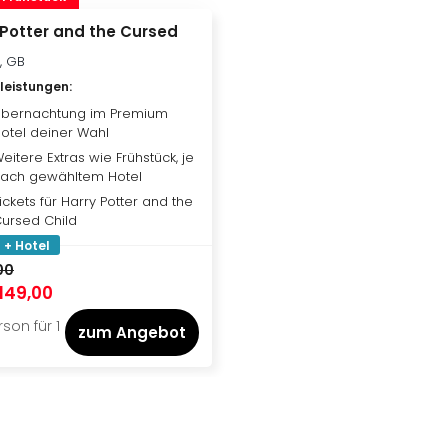
 Potter and the Cursed
, GB
vleistungen
:
bernachtung im Premium
otel deiner Wahl
eitere Extras wie Frühstück, je
ach gewähltem Hotel
ickets für Harry Potter and the
ursed Child
 + Hotel
00
149,00
son für 1
zum Angebot