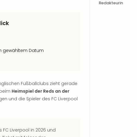
Redakteurin
lick
ach gewähltem Datum
nglischen Fußballclubs zieht gerade
 beim
Heimspiel der Reds an der
en und die Spieler des FC Liverpool
s FC Liverpool in 2026 und