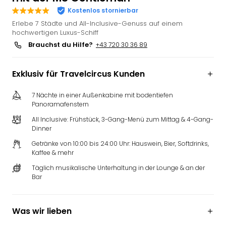
Deu
Kostenlos stornierbar
Futu
Erlebe 7 Städte und All-Inclusive-Genuss auf einem
Bela
hochwertigen Luxus-Schiff
alle
Brauchst du Hilfe?
+43 720 30 36 89
Ang
Wass
Exklusiv für Travelcircus Kunden
Trop
Isla
7 Nächte in einer Außenkabine mit bodentiefen
The
Panoramafenstern
Erdi
All Inclusive: Frühstück, 3-Gang-Menü zum Mittag & 4-Gang-
Rula
Dinner
Bad
Sch
Getränke von 10:00 bis 24:00 Uhr: Hauswein, Bier, Softdrinks,
Kaffee & mehr
aqu
The
Täglich musikalische Unterhaltung in der Lounge & an der
&
Bar
Bad
Sins
alle
Was wir lieben
Ang