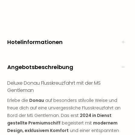
Freiz
Öste
Freiz
Fran
alle
Ang
Hotelinformationen
Frei
Deu
Freiz
Baye
Angebotsbeschreibung
Freiz
Hes
Deluxe Donau Flusskreuzfahrt mit der MS
Freiz
Gentleman
Nied
Freiz
Erlebe die
Donau
auf besonders stilvolle Weise und
NRW
freue dich auf eine unvergessliche Flusskreuzfahrt an
alle
Bord der MS Gentleman. Das erst
2024 in Dienst
Ang
gestellte Premiumschiff
begeistert mit
modernem
Musi
Design, exklusivem Komfort
und einer entspannten
&