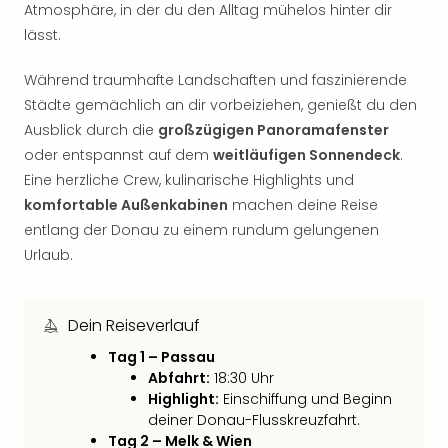
Sho
Atmosphäre, in der du den Alltag mühelos hinter dir
Nac
lässt.
Kate
Musi
Während traumhafte Landschaften und faszinierende
Starl
Städte gemächlich an dir vorbeiziehen, genießt du den
Expr
Ausblick durch die
großzügigen Panoramafenster
Moul
oder entspannst auf dem
weitläufigen Sonnendeck
.
Rou
Eine herzliche Crew, kulinarische Highlights und
Das
komfortable Außenkabinen
machen deine Reise
Musi
Köni
entlang der Donau zu einem rundum gelungenen
der
Urlaub.
Löw
Die
Eisk
Dein Reiseverlauf
Tarz
Tag 1 – Passau
MJ
Abfahrt:
18:30 Uhr
–
Highlight:
Einschiffung und Beginn
Das
deiner Donau-Flusskreuzfahrt.
Mich
Tag 2 – Melk & Wien