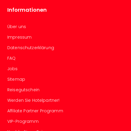
Wal
Informationen
Baye
Bod
Harz
Über uns
Nor
NRW
Impressum
Ost
Datenschutzerklärung
Sch
alle
FAQ
Ang
Well
Jobs
Eur
Sitemap
Deu
Itali
Reisegutschein
Nied
Öste
Werden Sie Hotelpartner!
Pole
Affiliate Partner Programm
Schw
Südt
VIP-Programm
Mar