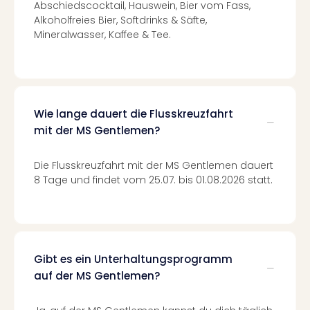
Abschiedscocktail, Hauswein, Bier vom Fass,
Auss
Alkoholfreies Bier, Softdrinks & Säfte,
Form
Mineralwasser, Kaffee & Tee.
1
Die
Auss
alle
Ang
Wie lange dauert die Flusskreuzfahrt
Spor
Skiu
mit der MS Gentlemen?
in
Deu
Die Flusskreuzfahrt mit der MS Gentlemen dauert
Skiu
8 Tage und findet vom 25.07. bis 01.08.2026 statt.
in
Öste
Form
1
Reis
Gibt es ein Unterhaltungsprogramm
Konz
auf der MS Gentlemen?
Nac
Kate