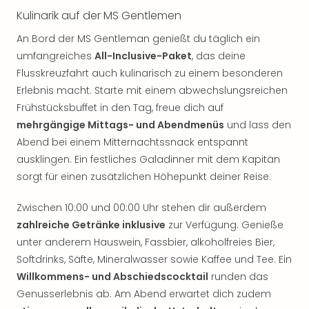
Raa
Kulinarik auf der MS Gentlemen
Sho
Stef
An Bord der MS Gentleman genießt du täglich ein
und
umfangreiches
All-Inclusive-Paket
, das deine
Bully
Flusskreuzfahrt auch kulinarisch zu einem besonderen
geg
Erlebnis macht. Starte mit einem abwechslungsreichen
irge
Schn
Frühstücksbuffet in den Tag, freue dich auf
alle
mehrgängige Mittags- und Abendmenüs
und lass den
Ang
Abend bei einem Mitternachtssnack entspannt
Fest
ausklingen. Ein festliches Galadinner mit dem Kapitän
Dom
sorgt für einen zusätzlichen Höhepunkt deiner Reise.
Fest
Stör
Zwischen 10:00 und 00:00 Uhr stehen dir außerdem
Fest
zahlreiche Getränke inklusive
zur Verfügung. Genieße
Mus
unter anderem Hauswein, Fassbier, alkoholfreies Bier,
Fuld
Are
Softdrinks, Säfte, Mineralwasser sowie Kaffee und Tee. Ein
di
Willkommens- und Abschiedscocktail
runden das
Ver
Genusserlebnis ab. Am Abend erwartet dich zudem
alle