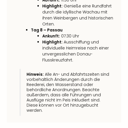
Neu
Highlight:
Genieße eine Rundfahrt
Fest
durch die idyllische Wachau mit
Bad
ihren Weinbergen und historischen
Bad
Orten.
Veg
Tag 8 – Passau
Rou
Ankunft:
07:30 Uhr
Qua
Highlight:
Ausschiffung und
Com
individuelle Heimreise nach einer
Club
unvergesslichen Donau-
Pret
Flusskreuzfahrt.
Wo
alle
Hinweis:
Alle An- und Abfahrtszeiten sind
Ang
vorbehaltlich Änderungen durch die
TV
Reederei, den Wasserstand oder
behördliche Anordnungen. Beachte
Sho
außerdem, dass alle Führungen und
ZDF
Ausflüge nicht im Peis inkludiert sind.
Fern
Diese können vor Ort hinzugebucht
in
werden.
Main
Stef