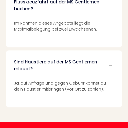
Flusskreuzfahrt auf der MS Gentlemen
Black
buchen?
Festi
Nibiri
Im Rahmen dieses Angebots liegt die
Festi
Maximalbelegung bei zwei Erwachsenen.
alle
Ang
Loca
LANX
are
Köln
Sind Haustiere auf der MS Gentlemen
Merk
erlaubt?
Spie
Are
Ja, auf Anfrage und gegen Gebühr kannst du
Well
dein Haustier mitbringen (vor Ort zu zahlen).
Nac
Dest
Well
Deu
Allg
Baye