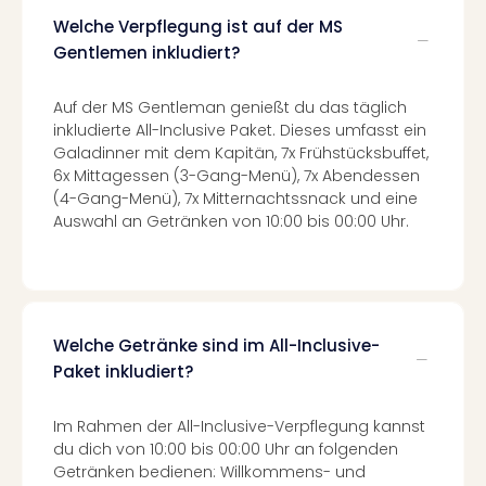
Tour
Welche Verpflegung ist auf der MS
Swar
Gentlemen inkludiert?
Krist
Mini
Auf der MS Gentleman genießt du das täglich
Wun
inkludierte All-Inclusive Paket. Dieses umfasst ein
Ham
Galadinner mit dem Kapitän, 7x Frühstücksbuffet,
War
6x Mittagessen (3-Gang-Menü), 7x Abendessen
Bros.
(4-Gang-Menü), 7x Mitternachtssnack und eine
Stud
Auswahl an Getränken von 10:00 bis 00:00 Uhr.
Tour
Lon
–
The
Mak
Welche Getränke sind im All-Inclusive-
of
Paket inkludiert?
Harr
Pott
Im Rahmen der All-Inclusive-Verpflegung kannst
Tita
du dich von 10:00 bis 00:00 Uhr an folgenden
–
Getränken bedienen: Willkommens- und
die