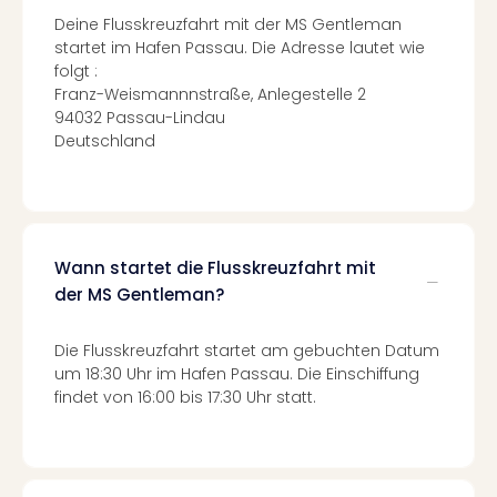
Mer
Deine Flusskreuzfahrt mit der MS Gentleman
Ben
startet im Hafen Passau. Die Adresse lautet wie
Mus
folgt :
Stut
Franz-Weismannnstraße, Anlegestelle 2
Pors
94032 Passau-Lindau
Mus
Deutschland
Auto
Wolf
BM
Mus
in
Wann startet die Flusskreuzfahrt mit
Mün
der MS Gentleman?
Barb
Mus
alle
Die Flusskreuzfahrt startet am gebuchten Datum
Ang
um 18:30 Uhr im Hafen Passau. Die Einschiffung
Auss
findet von 16:00 bis 17:30 Uhr statt.
Ga
Of
Thro
Stud