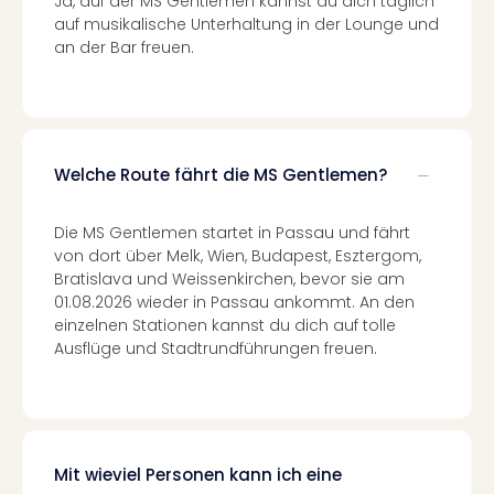
Ja, auf der MS Gentlemen kannst du dich täglich
Konz
auf musikalische Unterhaltung in der Lounge und
Karo
an der Bar freuen.
G
Pitbu
Back
Boy
Disn
in
Welche Route fährt die MS Gentlemen?
Con
Schl
Die MS Gentlemen startet in Passau und fährt
Sch
von dort über Melk, Wien, Budapest, Esztergom,
Konz
Bratislava und Weissenkirchen, bevor sie am
alle
01.08.2026 wieder in Passau ankommt. An den
Ang
einzelnen Stationen kannst du dich auf tolle
Fest
Ausflüge und Stadtrundführungen freuen.
Ikar
Festi
Glüc
Insel
M’er
Mit wieviel Personen kann ich eine
Lun