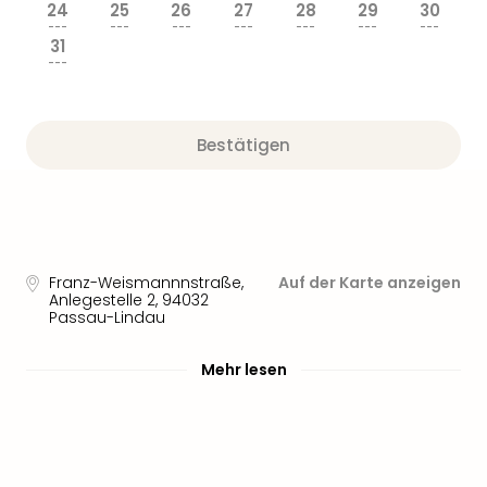
Nau
24
25
26
27
28
29
30
Aqu
---
---
---
---
---
---
---
31
Zool
---
Gar
Berli
alle
Bestätigen
Ang
noc
meh
Frei
Hau
Feri
Franz-Weismannnstraße,
Auf der Karte anzeigen
Feri
Anlegestelle 2
,
94032
Nac
Passau-Lindau
Dest
Frei
Mehr lesen
Eur
Frei
Deu
Freiz
Nied