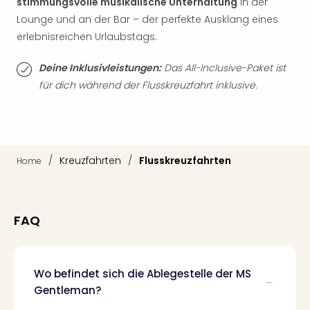
stimmungsvolle musikalische Unterhaltung
in der
Ang
Lounge und an der Bar – der perfekte Ausklang eines
Nac
erlebnisreichen Urlaubstags.
Dest
Musi
Deine Inklusivleistungen:
Das All-Inclusive-Paket ist
Berli
für dich während der Flusskreuzfahrt inklusive.
Ham
NRW
Stut
Köln
Wie
/
Kreuzfahrten
/
Flusskreuzfahrten
alle
Home
Ang
Kultu
&
FAQ
Spor
Nac
Kate
Mus
Wo befindet sich die Ablegestelle der MS
Tec
Gentleman?
Sins