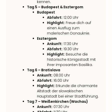
kennen.
Tan
Tag 5 – Budapest & Esztergom
der
Budapest
Vam
Abfahrt:
12:00 Uhr
alle
Highlight:
Freue dich auf
Ang
einen Ausflug zum
Sho
malerischen Donauknie.
&
Esztergom
Thea
Ankunft:
17:30 Uhr
ABB
Abfahrt:
19:30 Uhr
Voy
Highlight:
Besuche die
in
historische Königsstadt mit
Lon
ihrer imposanten Basilika.
Harr
Tag 6 – Bratislava
Ankunft:
08:00 Uhr
Pott
Abfahrt:
16:00 Uhr
Thea
Highlight:
Erkunde die charmante
Lon
Altstadt der slowakischen
Frie
Hauptstadt bei einer Stadtführung.
Pala
Tag 7 – Weißenkirchen (Wachau)
Berli
Ankunft:
07:30 Uhr
Fest
Abfahrt:
11:30 Uhr