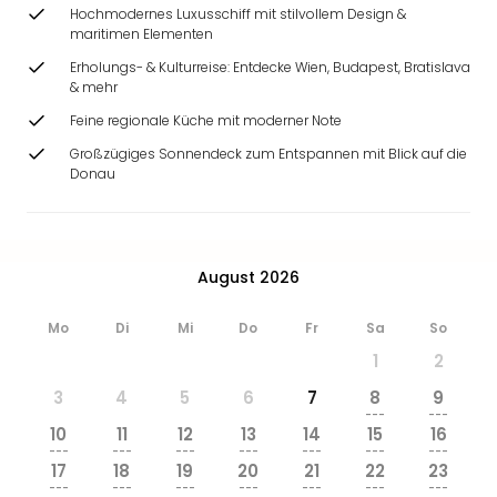
Zoo
Hochmodernes Luxusschiff mit stilvollem Design &
maritimen Elementen
&
Safa
Erholungs- & Kulturreise: Entdecke Wien, Budapest, Bratislava
Erle
& mehr
Zoo
Feine regionale Küche mit moderner Note
Han
Großzügiges Sonnendeck zum Entspannen mit Blick auf die
Sere
Donau
Park
Allw
Müns
Zoo
August 2026
Leip
Safa
Mo
Di
Mi
Do
Fr
Sa
So
Beek
Ber
1
2
ZOO
3
4
5
6
7
8
9
Erle
---
---
Gels
10
11
12
13
14
15
16
Welt
---
---
---
---
---
---
---
17
18
19
20
21
22
23
Wal
---
---
---
---
---
---
---