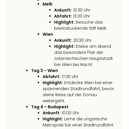
Jac
Melk
Musi
Ankunft:
10:30 Uhr
Der
Abfahrt:
13:30 Uhr
Teuf
Highlight:
Besuche das
träg
beeindruckende Stift Melk.
Pra
Wien
Die
Ankunft:
20:30 Uhr
Sch
Highlight:
Erlebe am Abend
und
das besondere Flair der
das
österreichischen Hauptstadt
Biest
bei
Wien bei Nacht
.
Wie
Tag 3 – Wien
Mari
Abfahrt:
17:30 Uhr
Highlight:
Entdecke Wien bei einer
Ther
spannenden Stadtrundfahrt, bevor
Sta
deine Reise auf der Donau
Ente
weitergeht.
Das
Tag 4 – Budapest
Pha
Ankunft:
10:00 Uhr
der
Highlight:
Lerne die ungarische
Ope
Metropole bei einer Stadtrundfahrt
Köln