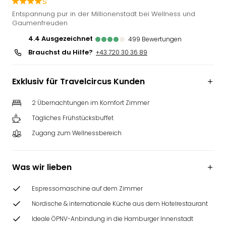
s
Deu
Entspannung pur in der Millionenstadt bei Wellness und
Futu
Gaumenfreuden
Bela
4.4
ausgezeichnet
499
Bewertungen
alle
Brauchst du Hilfe?
+43 720 30 36 89
Ang
Wass
Trop
Exklusiv für Travelcircus Kunden
Isla
The
2 Übernachtungen im Komfort Zimmer
Erdi
Tägliches Frühstücksbuffet
Rula
Bad
Zugang zum Wellnessbereich
Sch
aqu
The
Was wir lieben
&
Bad
Espressomaschine auf dem Zimmer
Sins
Nordische & internationale Küche aus dem Hotelrestaurant
alle
Ideale ÖPNV-Anbindung in die Hamburger Innenstadt
Ang