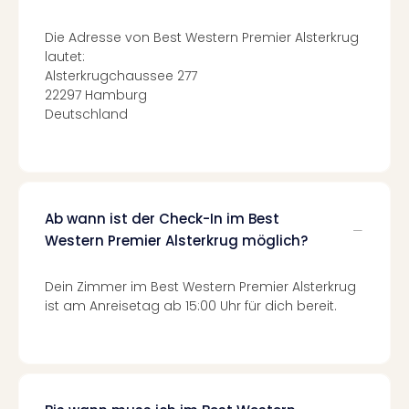
Raa
Sho
Die Adresse von Best Western Premier Alsterkrug
Stef
lautet:
und
Alsterkrugchaussee 277
Bully
22297 Hamburg
geg
Deutschland
irge
Schn
alle
Ang
Fest
Ab wann ist der Check-In im Best
Dom
Fest
Western Premier Alsterkrug möglich?
Stör
Fest
Dein Zimmer im Best Western Premier Alsterkrug
Mus
ist am Anreisetag ab 15:00 Uhr für dich bereit.
Fuld
Are
di
Ver
alle