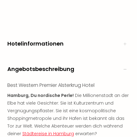
Freiz
Öste
Freiz
Fran
alle
Ang
Hotelinformationen
Frei
Deu
Freiz
Baye
Angebotsbeschreibung
Freiz
Hes
Best Western Premier Alsterkrug Hotel
Freiz
Nied
Hamburg, Du nordische Perle!
Die Millionenstadt an der
Freiz
Elbe hat viele Gesichter: Sie ist Kulturzentrum und
NRW
Vergnügungspflaster. Sie ist eine kosmopolitische
alle
Shoppingmetropole und ihr Hafen ist bekannt als das
Ang
Tor zur Welt. Welche Abenteuer werden dich während
Musi
&
deiner
Städtereise in Hamburg
erwarten?