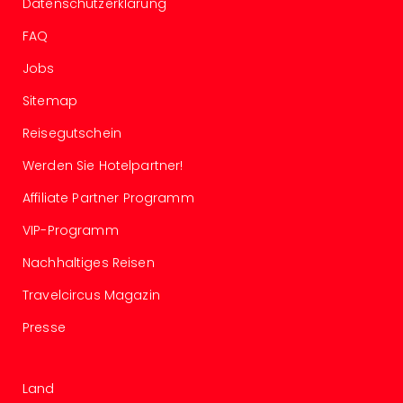
Datenschutzerklärung
Tour
FAQ
Swar
Krist
Jobs
Mini
Wun
Sitemap
Ham
Reisegutschein
War
Bros.
Werden Sie Hotelpartner!
Stud
Tour
Affiliate Partner Programm
Lon
VIP-Programm
–
The
Nachhaltiges Reisen
Mak
of
Travelcircus Magazin
Harr
Presse
Pott
Tita
–
Land
die