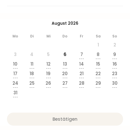
Zoo
&
Safa
Erle
August 2026
Zoo
Han
Mo
Di
Mi
Do
Fr
Sa
So
Sere
1
2
Park
Allw
3
4
5
6
7
8
9
---
---
---
Müns
10
11
12
13
14
15
16
Zoo
---
---
---
---
---
---
---
Leip
17
18
19
20
21
22
23
---
---
---
---
---
---
---
Safa
24
25
26
27
28
29
30
Beek
---
---
---
---
---
---
---
Ber
31
---
ZOO
Erle
Gels
Welt
Bestätigen
Wal