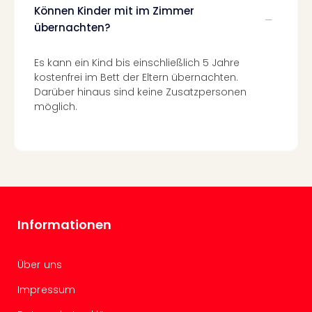
Mer
Können Kinder mit im Zimmer
Ben
übernachten?
Mus
Stut
Es kann ein Kind bis einschließlich 5 Jahre
Pors
kostenfrei im Bett der Eltern übernachten.
Mus
Darüber hinaus sind keine Zusatzpersonen
Auto
möglich.
Wolf
BM
Mus
in
Mün
Barb
Mus
alle
Informationen
Ang
Auss
Ga
Über uns
Of
Impressum
Thro
Stud