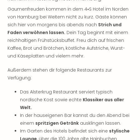
Jac
Musi
Gaumenfreuden kommen in dem 4⭑S Hotel im Norden
Der
von Hamburg bei Weitem nicht zu kurz. Gäste können
Teuf
sich hier von morgens bis abends nach
Strich und
träg
Faden verwöhnen lassen.
Dein Tag beginnt mit einem
Pra
reichhaltigen Frühstücksbuffet. Freu dich auf frischen
Die
Kaffee, Brot und Brötchen, köstliche Aufstriche, Wurst-
Sch
und
und Käseplatten und vielem mehr.
das
Biest
Außerdem stehen dir folgende Restaurants zur
Wie
Verfügung:
Mari
Ther
Das Alsterkrug Restaurant serviert typisch
Sta
nordische Kost sowie echte
Klassiker aus aller
Ente
Welt.
Das
In der hauseigenen Bar kannst du den Abend bei
Pha
einem
spritzigen Getränk
ausklingen lassen.
der
Ope
Im Garten des Hotels befindet sich eine
stylische
Köln
Lounge
, über die 100 Jahre alte Hainbuchen