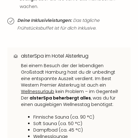
Tan
wachen.
der
Vam
Deine Inklusivleistungen:
Das tägliche
alle
Frühstücksbuffet ist für dich inklusive.
Ang
Sho
&
Thea
alsterSpa im Hotel Alsterkrug
ABB
Voy
Bei einem Besuch der der lebendigen
Großstadt Hamburg hast du dir unbedingt
in
eine entspannte Auszeit verdient. Im Best
Lon
Western Premier Alsterkrug ist auch ein
Harr
Wellnessurlaub
kein Problem – im Gegenteil!
Pott
Der
alsterSpa beherbergt alles
, was du für
Thea
einen ausgiebigen Wellnesstag benötigst:
Lon
Frie
Finnische Sauna (ca. 90 °C)
Pala
Soft Sauna (ca. 50 °C)
Berli
Dampfbad (ca. 45 °C)
Fest
Wellnesslounge