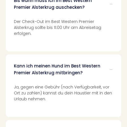
Bis wann muss ich im Best Western
Ang
Premier Alsterkrug auschecken?
Nac
Dest
Der Check-Out im Best Western Premier
Musi
Alsterkrug sollte bis 11:00 Uhr am Abreisetag
Berli
erfolgen.
Ham
NRW
Stut
Köln
Wie
Kann ich meinen Hund im Best Western
alle
Ang
Premier Alsterkrug mitbringen?
Kultu
&
Ja, gegen eine Gebühr (nach Verfügbarkeit, vor
Spor
Ort zu zahlen) kannst du dein Haustier mit in den
Nac
Urlaub nehmen.
Kate
Mus
Tec
Sins