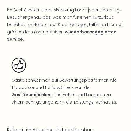
Sho
Nac
Im Best Western Hotel Alsterkrug findet jeder Hamburg-
Kate
Besucher genau das, was man für einen Kurzurlaub
Musi
benötigt. Im Norden der Stadt gelegen, triffst du hier auf
Starl
größten Komfort und einen
wunderbar engagierten
Expr
Service.
Moul
Rou
Das
Musi
Köni
der
Löw
Gäste schwärmen auf Bewertungsplattformen wie
Die
Tripadvisor und HolidayCheck von der
Eisk
Gastfreundlichkeit
des Hotels und kommen zu
Tarz
einem sehr gelungenen Preis-Leistungs-Verhältnis.
MJ
–
Das
Mich
Kulinarik im Alsterkrug Hotel in Hamburg