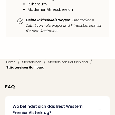
Neu
Ruheraum
Fest
Moderner Fitnessbereich
Bad
Bad
Deine Inklusivleistungen:
Der tägliche
Veg
Zutritt zum alsterSpa und Fitnessbereich ist
Rou
für dich kostenlos.
Qua
Com
Club
Pret
Wo
/
/
/
Home
Städtereisen
Städtereisen Deutschland
alle
Städtereisen Hamburg
Ang
TV
Sho
FAQ
ZDF
Fern
in
Main
Wo befindet sich das Best Western
Stef
Premier Alsterkrug?