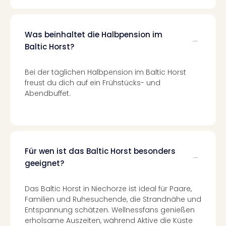
Konz
Karo
G
Was beinhaltet die Halbpension im
Pitbu
Back
Baltic Horst?
Boy
Disn
Bei der täglichen Halbpension im Baltic Horst
in
freust du dich auf ein Frühstücks- und
Con
Abendbuffet.
Schl
Sch
Konz
alle
Ang
Für wen ist das Baltic Horst besonders
Fest
geeignet?
Ikar
Festi
Das Baltic Horst in Niechorze ist ideal für Paare,
Glüc
Familien und Ruhesuchende, die Strandnähe und
Insel
Entspannung schätzen. Wellnessfans genießen
M’er
erholsame Auszeiten, während Aktive die Küste
Lun