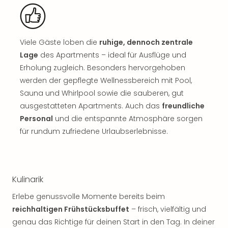
Jac
Musi
Der
Teuf
Viele Gäste loben die
ruhige, dennoch zentrale
träg
Lage
des Apartments – ideal für Ausflüge und
Pra
Die
Erholung zugleich. Besonders hervorgehoben
Sch
werden der gepflegte Wellnessbereich mit Pool,
und
Sauna und Whirlpool sowie die sauberen, gut
das
ausgestatteten Apartments. Auch das
freundliche
Biest
Personal
und die entspannte Atmosphäre sorgen
Wie
für rundum zufriedene Urlaubserlebnisse.
Mari
Ther
Sta
Ente
Kulinarik
Das
Pha
Erlebe genussvolle Momente bereits beim
der
reichhaltigen Frühstücksbuffet
– frisch, vielfältig und
Ope
genau das Richtige für deinen Start in den Tag. In deiner
Köln