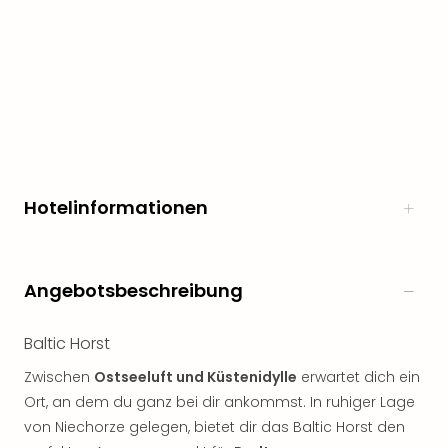
Freiz
Öste
Freiz
Fran
alle
Ang
Frei
Deu
Freiz
Hotelinformationen
Baye
Freiz
Hes
Freiz
Angebotsbeschreibung
Nied
Freiz
Baltic Horst
NRW
alle
Zwischen
Ostseeluft und Küstenidylle
erwartet dich ein
Ang
Ort, an dem du ganz bei dir ankommst. In ruhiger Lage
Musi
von Niechorze gelegen, bietet dir das Baltic Horst den
&