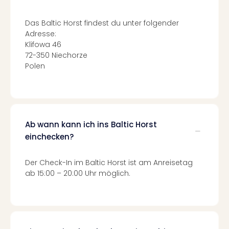
Ang
Nac
Das Baltic Horst findest du unter folgender
Dest
Adresse:
Musi
Klifowa 46
Berli
72-350 Niechorze
Ham
Polen
NRW
Stut
Köln
Wie
alle
Ab wann kann ich ins Baltic Horst
Ang
einchecken?
Kultu
&
Der Check-In im Baltic Horst ist am Anreisetag
Spor
ab 15:00 – 20:00 Uhr möglich.
Nac
Kate
Mus
Tec
Sins