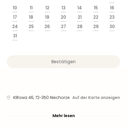
Nau
---
Aqu
10
11
12
13
14
15
16
---
---
---
---
---
---
---
Zool
17
18
19
20
21
22
23
Gar
---
---
---
---
---
---
---
Berli
24
25
26
27
28
29
30
---
---
---
---
---
---
---
alle
31
Ang
---
noc
meh
Frei
Bestätigen
Hau
Feri
Feri
Nac
Dest
Frei
Klifowa 46
,
72-350
Niechorze
Auf der Karte anzeigen
Eur
Frei
Deu
Mehr lesen
Freiz
Nied