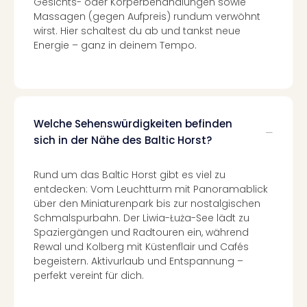
Gesichts- oder Körperbehandlungen sowie
Auss
Massagen (gegen Aufpreis) rundum verwöhnt
Form
wirst. Hier schaltest du ab und tankst neue
1
Energie – ganz in deinem Tempo.
Die
Auss
alle
Ang
Spor
Welche Sehenswürdigkeiten befinden
Skiu
sich in der Nähe des Baltic Horst?
in
Deu
Skiu
Rund um das Baltic Horst gibt es viel zu
in
entdecken: Vom Leuchtturm mit Panoramablick
Öste
über den Miniaturenpark bis zur nostalgischen
Schmalspurbahn. Der Liwia-Łuża-See lädt zu
Form
Spaziergängen und Radtouren ein, während
1
Rewal und Kolberg mit Küstenflair und Cafés
Reis
begeistern. Aktivurlaub und Entspannung –
Konz
perfekt vereint für dich.
Nac
Kate