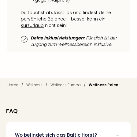
Raa
(gegen Aufpreis).
Sho
Du tauchst ab, lässt los und findest deine
Stef
persönliche Balance – besser kann ein
und
Kurzurlaub
nicht sein!
Bully
geg
Deine Inklusivleistungen:
Für dich ist der
irge
Zugang zum Wellnessbereich inklusive.
Schn
alle
Ang
Fest
Dom
Fest
/
/
/
Home
Wellness
Wellness Europa
Wellness Polen
Stör
Fest
Mus
Fuld
FAQ
Are
di
Ver
alle
Wo befindet sich das Baltic Horst?