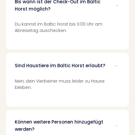
Mer
Bis wann ist der Check-Out im Baltic
Ben
Horst möglich?
Mus
Stut
Du kannst im Baltic Horst bis 11:00 Uhr am
Pors
Abreisetag auschecken.
Mus
Auto
Wolf
BM
Mus
Sind Haustiere im Baltic Horst erlaubt?
in
Mün
Barb
Nein, dein Vierbeiner muss leider zu Hause
bleiben.
Mus
alle
Ang
Auss
Ga
Of
Können weitere Personen hinzugefügt
Thro
werden?
Stud