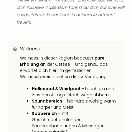
mit einem einem Frühstücks- und Abendbuffet ist für
Neu
dich inklusive. Außerdem kannst du dich auf eine voll
Fest
ausgestattete Kochnische in deinem Apartment
Bad
Bad
freuen.
Veg
Rou
Qua
Com
Wellness
Club
Wellness in dieser Region bedeutet
pure
Pret
Erholung
an der Ostsee – und genau das
Wo
erwartet dich hier. Im gemütlichen
alle
Wellnessbereich stehen dir zur Verfügung:
Ang
TV
Hallenbad & Whirlpool
– tauch ein und
Sho
lass den Alltag einfach wegblubbern.
ZDF
Saunabereich
– hier wird’s wohlig warm
Fern
für Körper und Geist.
in
Spabereich
– mit
Main
Gesichtsbehandlungen,
Stef
Körperbehandlungen & Massagen