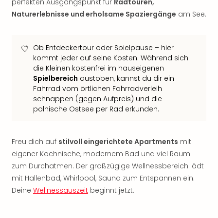
perfekten Ausgangspunkt für
Radtouren,
Sho
Naturerlebnisse und erholsame Spaziergänge
am See.
Nac
Kate
Musi
Starl
Ob Entdeckertour oder Spielpause – hier
Expr
kommt jeder auf seine Kosten. Während sich
die Kleinen kostenfrei im hauseigenen
Moul
Spielbereich
austoben, kannst du dir ein
Rou
Fahrrad vom örtlichen Fahrradverleih
Das
schnappen (gegen Aufpreis) und die
Musi
polnische Ostsee per Rad erkunden.
Köni
der
Löw
Freu dich auf
stilvoll eingerichtete Apartments
mit
Die
eigener Kochnische, modernem Bad und viel Raum
Eisk
Tarz
zum Durchatmen. Der großzügige Wellnessbereich lädt
MJ
mit Hallenbad, Whirlpool, Sauna zum Entspannen ein.
–
Deine
Wellnessauszeit
beginnt jetzt.
Das
Mich