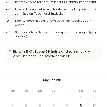
Der malerische Leuchtturm ist nur 4 Gehminuten entfernt
Zoo
&
Eigener Kinderspielbereich für kleine Urlaubsgäste – Platz
Safa
zum Spielen, Toben und Entdecken
Erle
Dachterrasse mit Bar für den perfekten Abschluss am
Zoo
Abend
Han
Spa-Bereich mit Massagen & Körperbehandlungen (gegen
Sere
Gebühr)
Park
Allw
Müns
Bis zum 13.07.:
Buche 5 Nächte und zahle nur 4
–
Zoo
eine Übernachtung schenken wir dir!
Leip
Safa
Beek
Ber
August 2026
ZOO
Erle
Mo
Di
Mi
Do
Fr
Sa
So
Gels
Welt
1
2
Wal
3
4
5
6
7
8
9