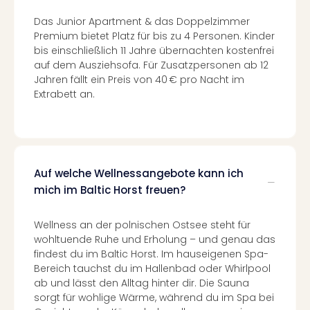
Tour
Das Junior Apartment & das Doppelzimmer
Swar
Premium bietet Platz für bis zu 4 Personen. Kinder
Krist
bis einschließlich 11 Jahre übernachten kostenfrei
Mini
auf dem Ausziehsofa. Für Zusatzpersonen ab 12
Wun
Jahren fällt ein Preis von 40 € pro Nacht im
Ham
Extrabett an.
War
Bros.
Stud
Tour
Lon
Auf welche Wellnessangebote kann ich
–
mich im Baltic Horst freuen?
The
Mak
Wellness an der polnischen Ostsee steht für
of
wohltuende Ruhe und Erholung – und genau das
Harr
findest du im Baltic Horst. Im hauseigenen Spa-
Pott
Bereich tauchst du im Hallenbad oder Whirlpool
Tita
ab und lässt den Alltag hinter dir. Die Sauna
–
sorgt für wohlige Wärme, während du im Spa bei
die