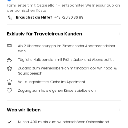
Deu
Familienzeit mit Ostseeflair – entspannter Wellnessurlaub an
der polnischen Küste
Futu
Brauchst du Hilfe?
+43 720 30 36 89
Bela
alle
Ang
Exklusiv für Travelcircus Kunden
Wass
Trop
Ab 2 Übernachtungen im Zimmer oder Apartment deiner
Isla
Wahl
The
Tägliche Halbpension mit Frühstücks- und Abendbuffet
Erdi
Rula
Zugang zum Wellnessbereich mit Indoor Pool, Whirlpool &
Saunabereich
Bad
Sch
Voll ausgestattete Küche im Apartment
aqu
Zugang zum hoteleigenen Kinderspielbereich
The
&
Bad
Was wir lieben
Sins
alle
Nur ca. 400 m bis zum wunderschönen Ostseestrand
Ang