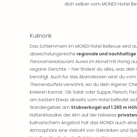
dich selber vom MONDI Hotel Be
Kulinarik
Das Schlemmern im MONDI Hotel Bellevue wird auch 
abwechslungsreiche
regionale und nachhaltige
Panoramarestaurant Aurea im Mondi
mit Honig a
vegane Gerichte – hier findest du alles, was dein
benötigt. Auch für das Abendessen wirst du v
Themenbuffets
verwöhnt, wo du dein eigener Che
kreieren kannst. Ob Salat oder Suppe, Fleisch, Fi
am besten! Etwas abseits vom Hotel befindet si
Wandergebiet am
Stubnerkogel auf 1.265 m Hö
Hüttenklassiker der Alm auf der teilweise
private
kulinarischem Angebot hat das MONDI auch eine
Atmosphäre eine Vielzahl von Getränken und Spi