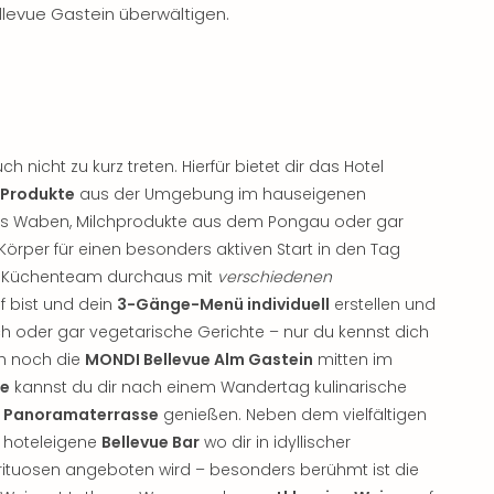
llevue Gastein überwältigen.
nicht zu kurz treten. Hierfür bietet dir das Hotel
 Produkte
aus der Umgebung im hauseigenen
us Waben, Milchprodukte aus dem Pongau oder gar
 Körper für einen besonders aktiven Start in den Tag
om Küchenteam durchaus mit
verschiedenen
f bist und dein
3-Gänge-Menü individuell
erstellen und
sch oder gar vegetarische Gerichte – nur du kennst dich
ch noch die
MONDI Bellevue Alm Gastein
mitten im
he
kannst du dir nach einem Wandertag kulinarische
n Panoramaterrasse
genießen. Neben dem vielfältigen
 hoteleigene
Bellevue Bar
wo dir in idyllischer
rituosen angeboten wird – besonders berühmt ist die