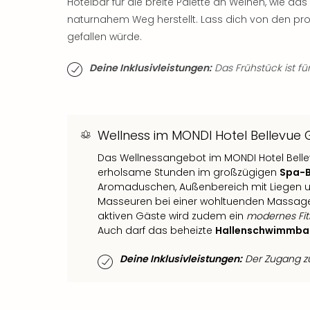
Hotelbar für die breite Palette an Weinen, wie 
naturnahem Weg herstellt. Lass dich von den pro
gefallen würde.
Deine Inklusivleistungen:
Das Frühstück ist für
Wellness im MONDI Hotel Bellevue 
Das Wellnessangebot im MONDI Hotel Belle
erholsame Stunden im großzügigen
Spa-B
Aromaduschen, Außenbereich mit Liegen u
Masseuren bei einer wohltuenden Massage
aktiven Gäste wird zudem ein
modernes Fit
Auch darf das beheizte
Hallenschwimmba
Deine Inklusivleistungen:
Der Zugang zum