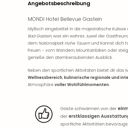
Angebotsbeschreibung
MONDI Hotel Bellevue Gastein
Idyllisch eingebettet in die majestätische Kulisse
Bad Gastein
, was ein wahres Juwel der Gastfreund
dem
Nationalpark Hohe Tauern
und kannst dich t
freuen – vom Wandern, Mountainbiken oder stei
genieße den atemberaubenden Ausblick.
Neben den sportlichen Aktivitäten bietet dir d
Wellnessbereich
,
kulinarische regionale und int
Atmosphäre
voller Wohlfühlmomenten
.
Gäste schwärmen von der
einm
der
erstklassigen Ausstattun
sportliche Aktivitäten bevorzugst