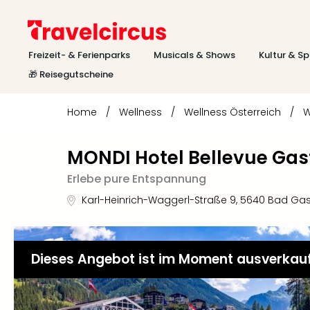
Freizeit- & Ferienparks
Musicals & Shows
Kultur & Sp
🎁 Reisegutscheine
Home
/
Wellness
/
Wellness Österreich
/
W
MONDI Hotel Bellevue Gas
Erlebe pure Entspannung
Karl-Heinrich-Waggerl-Straße 9
,
5640
Bad Gas
Dieses Angebot ist im Moment ausverkau