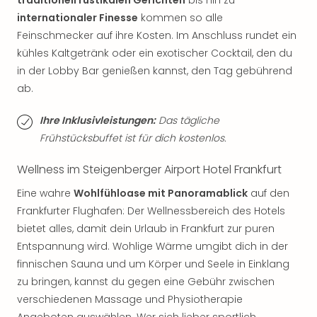
Tan
internationaler Finesse
kommen so alle
der
Feinschmecker auf ihre Kosten. Im Anschluss rundet ein
Vam
kühles Kaltgetränk oder ein exotischer Cocktail, den du
alle
in der Lobby Bar genießen kannst, den Tag gebührend
Ang
ab.
Sho
&
Thea
Ihre Inklusivleistungen:
Das tägliche
ABB
Frühstücksbuffet ist für dich kostenlos.
Voy
in
Wellness im Steigenberger Airport Hotel Frankfurt
Lon
Eine wahre
Wohlfühloase mit Panoramablick
auf den
Harr
Frankfurter Flughafen: Der Wellnessbereich des Hotels
Pott
bietet alles, damit dein Urlaub in Frankfurt zur puren
Thea
Lon
Entspannung wird. Wohlige Wärme umgibt dich in der
Frie
finnischen Sauna und um Körper und Seele in Einklang
Pala
zu bringen, kannst du gegen eine Gebühr zwischen
Berli
verschiedenen Massage und Physiotherapie
Fest
Angeboten auswählen. Wer sich lieber sportlich