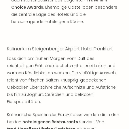
Jac
Musi
Choice Awards
. Ehemalige Gäste loben besonders
Der
die zentrale Lage des Hotels und die
Teuf
herausragende hoteleigene Küche.
träg
Pra
Die
Sch
Kulinarik im Steigenberger Airport Hotel Frankfurt
und
das
Lass dich am frühen Morgen vom Duft des
Biest
reichhaltigen Frühstücksbuffets mit allerlei kalten und
Wie
warmen Köstlichkeiten wecken. Die vielfältige Auswahl
Mari
reicht von frischen Säften, knusprig-gebackenen
Ther
Gebäcken über zahlreiche Aufschnitte und Aufstriche
Sta
bis hin zu Joghurt, Cerealien und delikaten
Ente
Eierspezialitäten.
Das
Pha
der
Kulinarische Speisen der Extra-Klasse werden dir in den
Ope
beiden
hoteleigenen Restaurants
serviert. Von
Köln
traditionell rustikalen Gerichten
bis hin zu