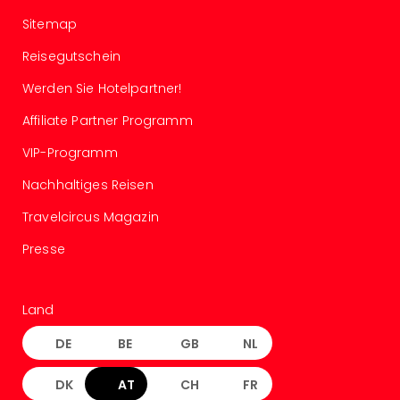
Raa
Sho
Sitemap
Stef
Reisegutschein
und
Bully
Werden Sie Hotelpartner!
geg
irge
Affiliate Partner Programm
Schn
VIP-Programm
alle
Ang
Nachhaltiges Reisen
Fest
Dom
Travelcircus Magazin
Fest
Presse
Stör
Fest
Mus
Land
Fuld
Are
DE
BE
GB
NL
di
Ver
DK
AT
CH
FR
alle