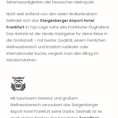
Sehenswürdigkeiten der hessischen Metropole.
Sho
Nac
Nicht weit entfernt von den vielen Wolkenkratzern
Kate
Musi
befindet sich das
Steigenberger Airport Hotel
Starl
Frankfurt
in Top-Lage nahe des Frankfurter Flughafens.
Expr
Das 4⭑Hotel ist der ideale Gastgeber für deine Reise in
Moul
die Großstadt – mit bester Qualität, einem herrlichen
Rou
Wellnessbereich und köstlich rustikaler oder
Das
internationaler Küche, vergisst man den Alltag im
Musi
Handumdrehen.
Köni
der
Löw
Die
Eisk
Tarz
MJ
Mit luxuriösem Interieur und großem
–
Wellnessbereich verzaubert das Steigenberger
Das
Airport Hotel Frankfurt seine Gäste. Deshalb ist es
Mich
auch stolzer Besitzer des begehrten
Travellers’