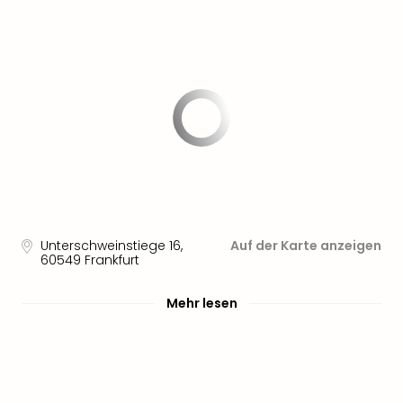
Nau
Aqu
Zool
Gar
Berli
alle
Ang
noc
meh
Frei
Hau
Feri
Feri
Unterschweinstiege 16
,
Auf der Karte anzeigen
60549
Frankfurt
Nac
Dest
Frei
Mehr lesen
Eur
Frei
Deu
Freiz
Nied