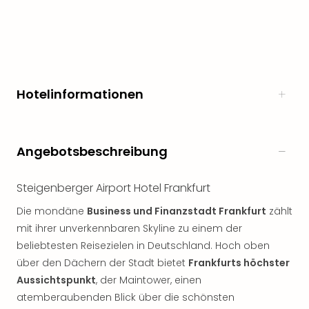
Freiz
Öste
Freiz
Fran
alle
Ang
Hotelinformationen
Frei
Deu
Freiz
Baye
Angebotsbeschreibung
Freiz
Hes
Steigenberger Airport Hotel Frankfurt
Freiz
Nied
Die mondäne
Business und Finanzstadt Frankfurt
zählt
Freiz
mit ihrer unverkennbaren Skyline zu einem der
NRW
beliebtesten Reisezielen in Deutschland. Hoch oben
alle
über den Dächern der Stadt bietet
Frankfurts höchster
Ang
Aussichtspunkt
, der Maintower, einen
Musi
atemberaubenden Blick über die schönsten
&