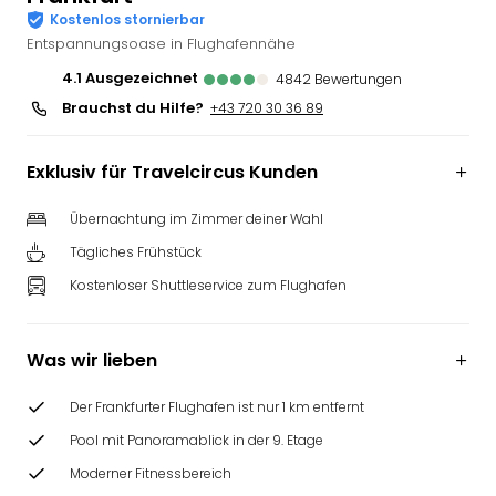
Kostenlos stornierbar
Deu
Entspannungsoase in Flughafennähe
Futu
Bela
4.1
ausgezeichnet
4842
Bewertungen
alle
Brauchst du Hilfe?
+43 720 30 36 89
Ang
Wass
Trop
Exklusiv für Travelcircus Kunden
Isla
The
Übernachtung im Zimmer deiner Wahl
Erdi
Tägliches Frühstück
Rula
Kostenloser Shuttleservice zum Flughafen
Bad
Sch
aqu
Was wir lieben
The
&
Der Frankfurter Flughafen ist nur 1 km entfernt
Bad
Sins
Pool mit Panoramablick in der 9. Etage
alle
Moderner Fitnessbereich
Ang