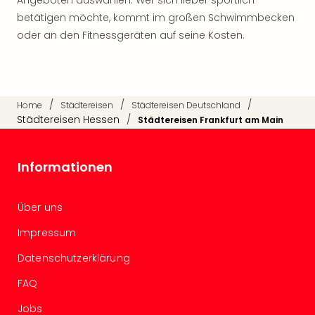
Neu
betätigen möchte, kommt im großen Schwimmbecken
Fest
oder an den Fitnessgeräten auf seine Kosten.
Bad
Bad
Veg
Rou
Qua
/
/
/
Home
Städtereisen
Städtereisen Deutschland
Com
Städtereisen Hessen
/
Städtereisen Frankfurt am Main
Club
Pret
Wo
Informationen
alle
Ang
TV
Über uns
Sho
Impressum
ZDF
Fern
Datenschutzerklärung
in
FAQ
Main
Stef
Jobs