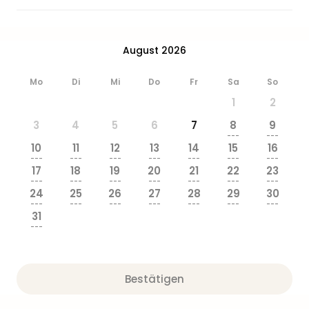
Zoo
&
Safa
August 2026
Erle
Zoo
Mo
Di
Mi
Do
Fr
Sa
So
Han
Sere
1
2
Park
3
4
5
6
7
8
9
Allw
---
---
Müns
10
11
12
13
14
15
16
Zoo
---
---
---
---
---
---
---
17
18
19
20
21
22
23
Leip
---
---
---
---
---
---
---
Safa
24
25
26
27
28
29
30
Beek
---
---
---
---
---
---
---
31
Ber
---
ZOO
Erle
Gels
Bestätigen
Welt
Wal