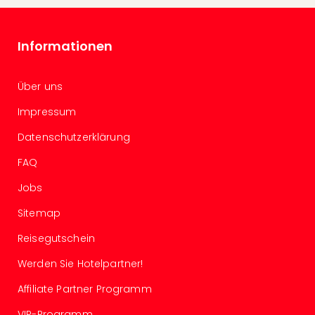
Mer
Ben
Mus
Informationen
Stut
Pors
Mus
Über uns
Auto
Wolf
Impressum
BM
Datenschutzerklärung
Mus
in
FAQ
Mün
Jobs
Barb
Mus
Sitemap
alle
Ang
Reisegutschein
Auss
Werden Sie Hotelpartner!
Ga
Of
Affiliate Partner Programm
Thro
Stud
VIP-Programm