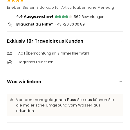
Deu
Erleben Sie ein Eldorado für Aktivurlauber nahe Venedig
Futu
4.4
ausgezeichnet
562
Bewertungen
Bela
Brauchst du Hilfe?
alle
+43 720 30 36 89
Ang
Wass
Exklusiv für Travelcircus Kunden
Trop
Isla
Ab 1 Übernachtung im Zimmer Ihrer Wahl
The
Tägliches Frühstück
Erdi
Rula
Bad
Was wir lieben
Sch
aqu
The
Von dem nahegelegenen Fluss Sile aus können Sie
&
die malerische Umgebung vom Wasser aus
Bad
erkunden.
Sins
alle
Ang