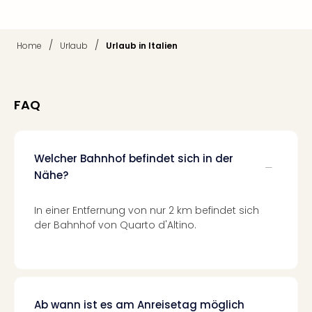
Tan
der
Vam
/
/
Home
Urlaub
Urlaub in Italien
alle
Ang
Sho
&
FAQ
Thea
ABB
Voy
Welcher Bahnhof befindet sich in der
in
Nähe?
Lon
Harr
Pott
In einer Entfernung von nur 2 km befindet sich
Thea
der Bahnhof von Quarto d'Altino.
Lon
Frie
Pala
Berli
Fest
Ab wann ist es am Anreisetag möglich