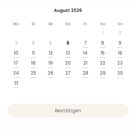
Zoo
&
August 2026
Safa
Erle
Mo
Di
Mi
Do
Fr
Sa
So
Zoo
1
2
Han
3
4
5
6
7
8
9
Sere
---
---
---
Park
10
11
12
13
14
15
16
Allw
---
---
---
---
---
---
---
17
18
19
20
21
22
23
Müns
---
---
---
---
---
---
---
Zoo
24
25
26
27
28
29
30
Leip
---
---
---
---
---
---
---
31
Safa
---
Beek
Ber
ZOO
Erle
Bestätigen
Gels
Welt
Wal