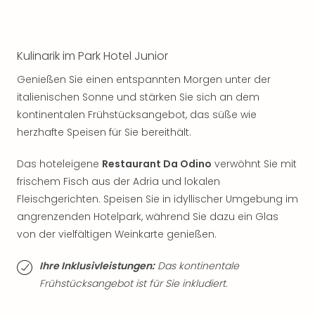
Jac
Musi
Der
Teuf
Kulinarik im Park Hotel Junior
träg
Pra
Genießen Sie einen entspannten Morgen unter der
Die
italienischen Sonne und stärken Sie sich an dem
Sch
kontinentalen Frühstücksangebot, das süße wie
und
herzhafte Speisen für Sie bereithält.
das
Biest
Das hoteleigene
Restaurant Da Odino
verwöhnt Sie mit
Wie
frischem Fisch aus der Adria und lokalen
Mari
Fleischgerichten. Speisen Sie in idyllischer Umgebung im
Ther
angrenzenden Hotelpark, während Sie dazu ein Glas
Sta
Ente
von der vielfältigen Weinkarte genießen.
Das
Pha
Ihre Inklusivleistungen:
Das kontinentale
der
Frühstücksangebot ist für Sie inkludiert.
Ope
Köln