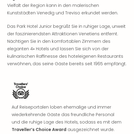
Sho
Vielfalt der Region kann in den malerischen
Nac
Kunststädten Venedig und Treviso erkundet werden.
Kate
Musi
Das Park Hotel Junior begrüßt Sie in ruhiger Lage, unweit
Starl
der faszinierendsten Attraktionen Venetiens entfernt.
Expr
Nächtigen Sie in den komfortablen Zimmern des
Moul
Rou
eleganten 4⭑ Hotels und lassen Sie sich von der
Das
kulinarischen Raffinesse des hoteleigenen Restaurants
Musi
verwöhnen, das seine Gäste bereits seit 1965 empfängt.
Köni
der
Löw
Die
Eisk
Tarz
Auf Reiseportalen loben ehemalige und immer
MJ
–
wiederkehrende Gäste das freundliche Personal
Das
und die ruhige Lage des Hotels, sodass es mit dem
Mich
Traveller’s Choice Award
ausgezeichnet wurde.