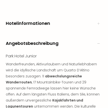
Freiz
Öste
Freiz
Fran
Hotelinformationen
alle
Ang
Frei
Deu
Angebotsbeschreibung
Freiz
Baye
Park Hotel Junior
Freiz
Hes
Wanderfreunden, Aktivurlaubern und Naturliebhabern
Freiz
wird die idyllische Landschaft um Quarto D’Altino
Nied
besonders zusagen: 11
abwechslungsreiche
Freiz
Wanderrouten
, 17 Mountainbike-Touren und 29
NRW
spannende Fernradwege lassen hier keine Wünsche
alle
Ang
offen. Auf dem längsten Fluss Italiens, dem Sile, können
Musi
außerdem unvergessliche
Kajakfahrten und
&
Lagunentouren
unternommen werden. Die kulturelle