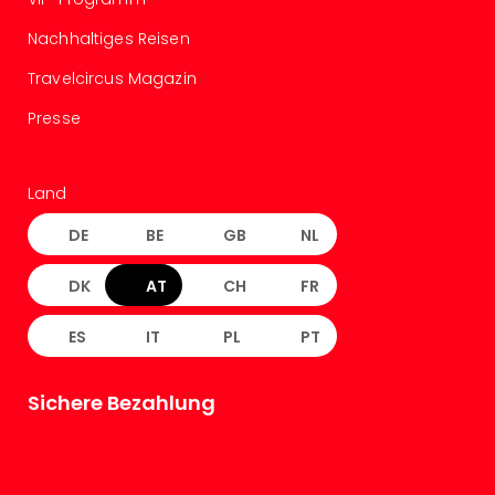
Tour
Nachhaltiges Reisen
Swar
Krist
Travelcircus Magazin
Mini
Wun
Presse
Ham
War
Bros.
Land
Stud
DE
BE
GB
NL
Tour
Lon
DK
AT
CH
FR
–
The
Mak
ES
IT
PL
PT
of
Harr
Sichere Bezahlung
Pott
Tita
–
die