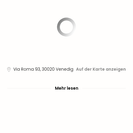
Nau
Aqu
Zool
Gar
Berli
alle
Ang
noc
meh
Frei
Hau
Via Roma 93
,
30020
Venedig
Auf der Karte anzeigen
Feri
Feri
Nac
Mehr lesen
Dest
Frei
Eur
Frei
Deu
Freiz
Nied