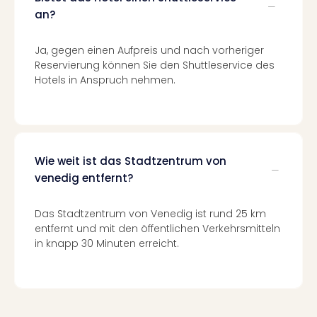
Ang
an?
Nac
Dest
Ja, gegen einen Aufpreis und nach vorheriger
Musi
Reservierung können Sie den Shuttleservice des
Berli
Hotels in Anspruch nehmen.
Ham
NRW
Stut
Köln
Wie
Wie weit ist das Stadtzentrum von
alle
venedig entfernt?
Ang
Kultu
&
Das Stadtzentrum von Venedig ist rund 25 km
Spor
entfernt und mit den öffentlichen Verkehrsmitteln
Nac
in knapp 30 Minuten erreicht.
Kate
Mus
Tec
Sins