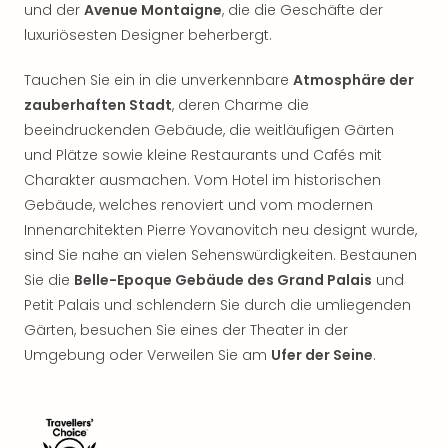
Sho
und der
Avenue Montaigne
, die die Geschäfte der
Nac
luxuriösesten Designer beherbergt.
Kate
Musi
Tauchen Sie ein in die unverkennbare
Atmosphäre der
Starl
zauberhaften Stadt
, deren Charme die
Expr
beeindruckenden Gebäude, die weitläufigen Gärten
Moul
und Plätze sowie kleine Restaurants und Cafés mit
Rou
Charakter ausmachen. Vom Hotel im historischen
Das
Gebäude, welches renoviert und vom modernen
Musi
Köni
Innenarchitekten Pierre Yovanovitch neu designt wurde,
der
sind Sie nahe an vielen Sehenswürdigkeiten. Bestaunen
Löw
Sie die
Belle-Epoque Gebäude des Grand Palais
und
Die
Petit Palais und schlendern Sie durch die umliegenden
Eisk
Gärten, besuchen Sie eines der Theater in der
Tarz
Umgebung oder Verweilen Sie am
Ufer der Seine
.
MJ
–
Das
Mich