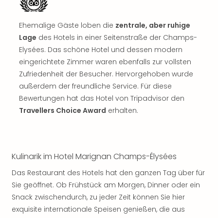
Jac
Musi
Der
Ehemalige Gäste loben die
zentrale, aber ruhige
Teuf
Lage
des Hotels in einer Seitenstraße der Champs-
träg
Elysées. Das schöne Hotel und dessen modern
Pra
eingerichtete Zimmer waren ebenfalls zur vollsten
Die
Zufriedenheit der Besucher. Hervorgehoben wurde
Sch
und
außerdem der freundliche Service. Für diese
das
Bewertungen hat das Hotel von Tripadvisor den
Biest
Travellers Choice Award
erhalten.
Wie
Mari
Ther
Sta
Kulinarik im Hotel Marignan Champs-Élysées
Ente
Das
Das Restaurant des Hotels hat den ganzen Tag über für
Pha
Sie geöffnet. Ob Frühstück am Morgen, Dinner oder ein
der
Snack zwischendurch, zu jeder Zeit können Sie hier
Ope
exquisite internationale Speisen genießen, die aus
Köln