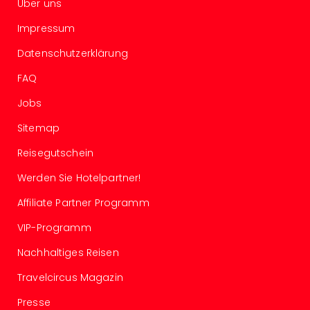
Mer
Über uns
Ben
Impressum
Mus
Stut
Datenschutzerklärung
Pors
FAQ
Mus
Auto
Jobs
Wolf
BM
Sitemap
Mus
Reisegutschein
in
Mün
Werden Sie Hotelpartner!
Barb
Mus
Affiliate Partner Programm
alle
VIP-Programm
Ang
Auss
Nachhaltiges Reisen
Ga
Of
Travelcircus Magazin
Thro
Presse
Stud