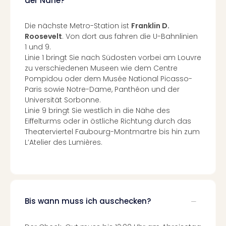
der Nähe?
Neu
Fest
Bad
Die nächste Metro-Station ist
Franklin D.
Roosevelt
. Von dort aus fahren die U-Bahnlinien
Bad
1 und 9.
Veg
Linie 1 bringt Sie nach Südosten vorbei am Louvre
Rou
zu verschiedenen Museen wie dem Centre
Qua
Pompidou oder dem Musée National Picasso-
Com
Paris sowie Notre-Dame, Panthéon und der
Club
Universität Sorbonne.
Pret
Linie 9 bringt Sie westlich in die Nähe des
Wo
Eiffelturms oder in östliche Richtung durch das
alle
Theaterviertel Faubourg-Montmartre bis hin zum
Ang
L’Atelier des Lumières.
TV
Sho
ZDF
Fern
in
Bis wann muss ich auschecken?
Main
Stef