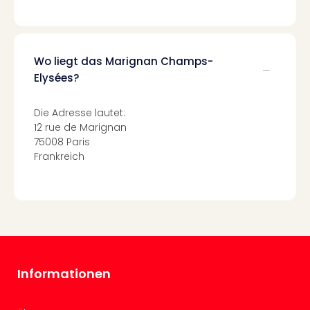
Ang
Nac
Dest
Musi
Wo liegt das Marignan Champs-
Berli
Elysées?
Ham
NRW
Die Adresse lautet:
Stut
12 rue de Marignan
Köln
75008 Paris
Wie
Frankreich
alle
Ang
Kultu
&
Spor
Nac
Kate
Mus
Informationen
Tec
Sins