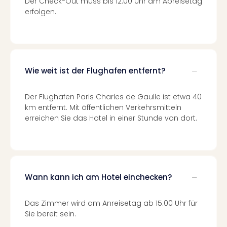
Raa
Der Check-Out muss bis 12:00 Uhr am Abreisetag
Sho
erfolgen.
Stef
und
Bully
geg
irge
Wie weit ist der Flughafen entfernt?
Schn
alle
Der Flughafen Paris Charles de Gaulle ist etwa 40
Ang
km entfernt. Mit öffentlichen Verkehrsmitteln
Fest
erreichen Sie das Hotel in einer Stunde von dort.
Dom
Fest
Stör
Fest
Mus
Wann kann ich am Hotel einchecken?
Fuld
Are
di
Das Zimmer wird am Anreisetag ab 15:00 Uhr für
Ver
Sie bereit sein.
alle