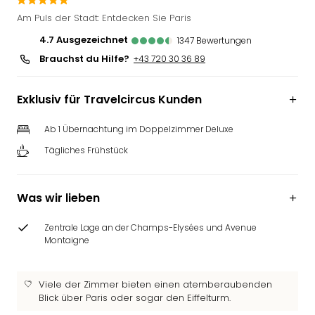
Deu
Am Puls der Stadt: Entdecken Sie Paris
Futu
4.7
ausgezeichnet
1347
Bewertungen
Bela
Brauchst du Hilfe?
alle
+43 720 30 36 89
Ang
Wass
Exklusiv für Travelcircus Kunden
Trop
Isla
Ab 1 Übernachtung im Doppelzimmer Deluxe
The
Tägliches Frühstück
Erdi
Rula
Bad
Was wir lieben
Sch
aqu
Zentrale Lage an der Champs-Elysées und Avenue
The
Montaigne
&
Bad
Sins
Viele der Zimmer bieten einen atemberaubenden
alle
Blick über Paris oder sogar den Eiffelturm.
Ang