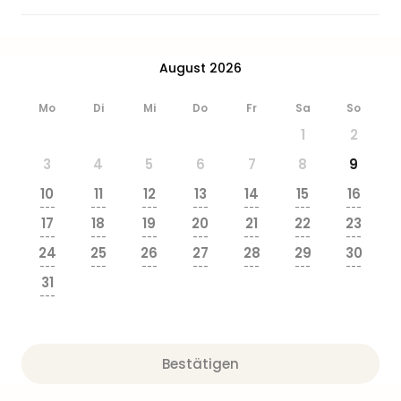
Zoo
&
Safa
August 2026
Erle
Zoo
Han
Mo
Di
Mi
Do
Fr
Sa
So
Sere
1
2
Park
3
4
5
6
7
8
9
Allw
Müns
10
11
12
13
14
15
16
Zoo
---
---
---
---
---
---
---
17
18
19
20
21
22
23
Leip
---
---
---
---
---
---
---
Safa
24
25
26
27
28
29
30
Beek
---
---
---
---
---
---
---
31
Ber
---
ZOO
Erle
Gels
Bestätigen
Welt
Wal