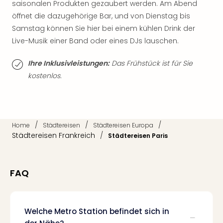
saisonalen Produkten gezaubert werden. Am Abend
Tan
öffnet die dazugehörige Bar, und von Dienstag bis
der
Samstag können Sie hier bei einem kühlen Drink der
Vam
alle
Live-Musik einer Band oder eines DJs lauschen.
Ang
Sho
Ihre Inklusivleistungen:
Das Frühstück ist für Sie
&
kostenlos.
Thea
ABB
Voy
in
/
/
/
Home
Städtereisen
Städtereisen Europa
Lon
Städtereisen Frankreich
/
Städtereisen Paris
Harr
Pott
Thea
Lon
FAQ
Frie
Pala
Berli
Welche Metro Station befindet sich in
Fest