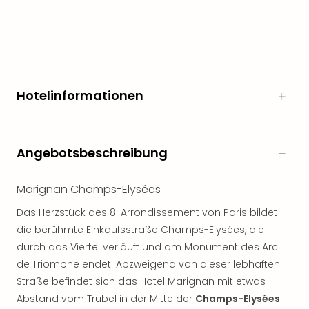
Freiz
Öste
Freiz
Fran
alle
Ang
Hotelinformationen
Frei
Deu
Freiz
Baye
Angebotsbeschreibung
Freiz
Hes
Marignan Champs-Elysées
Freiz
Nied
Das Herzstück des 8. Arrondissement von Paris bildet
Freiz
die berühmte Einkaufsstraße Champs-Elysées, die
NRW
durch das Viertel verläuft und am Monument des Arc
alle
de Triomphe endet. Abzweigend von dieser lebhaften
Ang
Straße befindet sich das Hotel Marignan mit etwas
Musi
Abstand vom Trubel in der Mitte der
Champs-Elysées
&