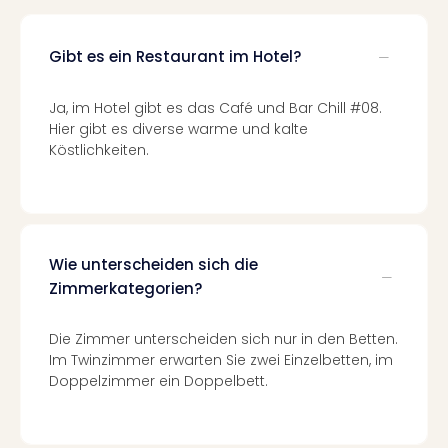
Raa
Sho
Stef
Gibt es ein Restaurant im Hotel?
und
Bully
Ja, im Hotel gibt es das Café und Bar Chill #08.
geg
Hier gibt es diverse warme und kalte
irge
Köstlichkeiten.
Schn
alle
Ang
Fest
Dom
Fest
Wie unterscheiden sich die
Stör
Zimmerkategorien?
Fest
Mus
Die Zimmer unterscheiden sich nur in den Betten.
Fuld
Im Twinzimmer erwarten Sie zwei Einzelbetten, im
Are
Doppelzimmer ein Doppelbett.
di
Ver
alle