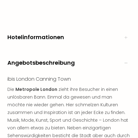
Freiz
Öste
Freiz
Fran
alle
Hotelinformationen
Ang
Frei
Deu
Freiz
Angebotsbeschreibung
Baye
Freiz
ibis London Canning Town
Hes
Freiz
Die
Metropole London
zieht ihre Besucher in einen
Nied
unlösbaren Bann. Einmal da gewesen und man
Freiz
möchte nie wieder gehen. Hier schmelzen Kulturen
NRW
zusammen und Inspiration ist an jeder Ecke zu finden.
alle
Musik, Mode, Kunst, Sport und Geschichte – London hat
Ang
Musi
von allem etwas zu bieten. Neben einzigartigen
&
Sehenswürdigkeiten besticht die Stadt aber auch durch