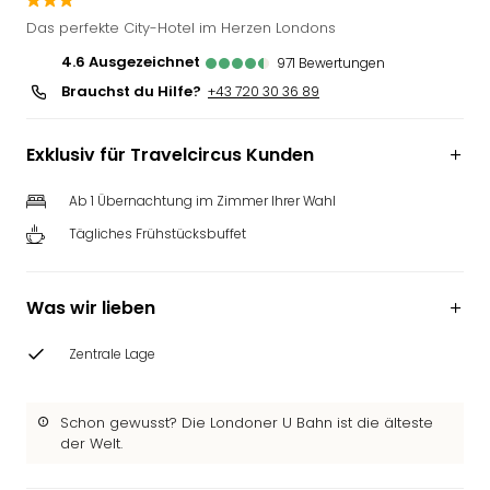
Deu
Das perfekte City-Hotel im Herzen Londons
Futu
4.6
ausgezeichnet
971
Bewertungen
Bela
Brauchst du Hilfe?
alle
+43 720 30 36 89
Ang
Wass
Exklusiv für Travelcircus Kunden
Trop
Isla
Ab 1 Übernachtung im Zimmer Ihrer Wahl
The
Tägliches Frühstücksbuffet
Erdi
Rula
Bad
Was wir lieben
Sch
aqu
Zentrale Lage
The
&
Bad
Schon gewusst? Die Londoner U Bahn ist die älteste
Sins
der Welt.
alle
Ang