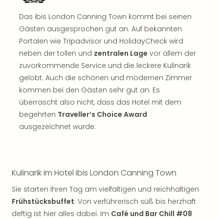
Jac
Musi
Das ibis London Canning Town kommt bei seinen
Der
Gästen ausgesprochen gut an. Auf bekannten
Teuf
Portalen wie Tripadvisor und HolidayCheck wird
träg
neben der tollen und
zentralen Lage
vor allem der
Pra
Die
zuvorkommende Service und die leckere Kulinarik
Sch
gelobt. Auch die schönen und modernen Zimmer
und
kommen bei den Gästen sehr gut an. Es
das
überrascht also nicht, dass das Hotel mit dem
Biest
begehrten
Traveller’s Choice Award
Wie
ausgezeichnet wurde.
Mari
Ther
Sta
Ente
Kulinarik im Hotel ibis London Canning Town
Das
Pha
Sie starten Ihren Tag am vielfältigen und reichhaltigen
der
Frühstücksbuffet
. Von verführerisch süß bis herzhaft
Ope
deftig ist hier alles dabei. Im
Café und Bar Chill #08
Köln