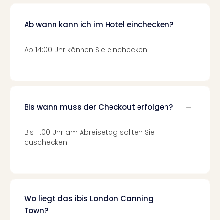
Ang
Nac
Ab wann kann ich im Hotel einchecken?
Dest
Musi
Berli
Ab 14:00 Uhr können Sie einchecken.
Ham
NRW
Stut
Köln
Wie
Bis wann muss der Checkout erfolgen?
alle
Ang
Bis 11:00 Uhr am Abreisetag sollten Sie
Kultu
auschecken.
&
Spor
Nac
Kate
Mus
Wo liegt das ibis London Canning
Tec
Town?
Sins