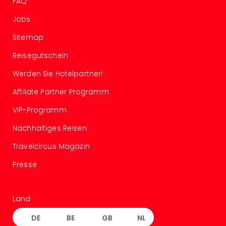
FAQ
Tour
Jobs
Swar
Krist
Sitemap
Mini
Wun
Reisegutschein
Ham
Werden Sie Hotelpartner!
War
Bros.
Affiliate Partner Programm
Stud
Tour
VIP-Programm
Lon
Nachhaltiges Reisen
–
The
Travelcircus Magazin
Mak
Presse
of
Harr
Pott
Tita
Land
–
DE
BE
GB
NL
die