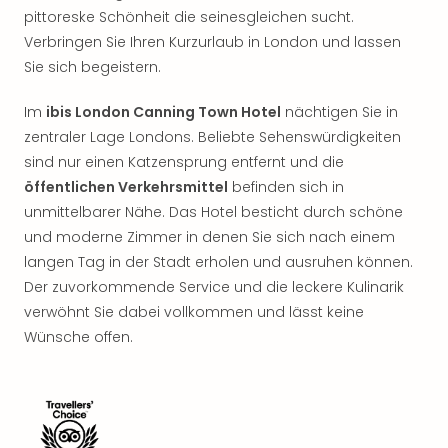
Sho
pittoreske Schönheit die seinesgleichen sucht.
Nac
Verbringen Sie Ihren Kurzurlaub in London und lassen
Kate
Sie sich begeistern.
Musi
Starl
Im
ibis London Canning Town Hotel
nächtigen Sie in
Expr
zentraler Lage Londons. Beliebte Sehenswürdigkeiten
Moul
sind nur einen Katzensprung entfernt und die
Rou
Das
öffentlichen Verkehrsmittel
befinden sich in
Musi
unmittelbarer Nähe. Das Hotel besticht durch schöne
Köni
und moderne Zimmer in denen Sie sich nach einem
der
langen Tag in der Stadt erholen und ausruhen können.
Löw
Der zuvorkommende Service und die leckere Kulinarik
Die
verwöhnt Sie dabei vollkommen und lässt keine
Eisk
Wünsche offen.
Tarz
MJ
–
Das
Mich