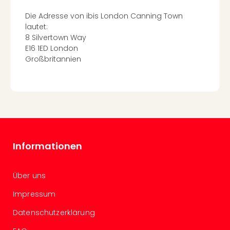
Mer
Ben
Die Adresse von ibis London Canning Town
Mus
lautet:
Stut
8 Silvertown Way
Pors
E16 1ED London
Mus
Großbritannien
Auto
Wolf
BM
Mus
in
Mün
Barb
Informationen
Mus
alle
Ang
Über uns
Auss
Impressum
Ga
Of
Datenschutzerklärung
Thro
Stud