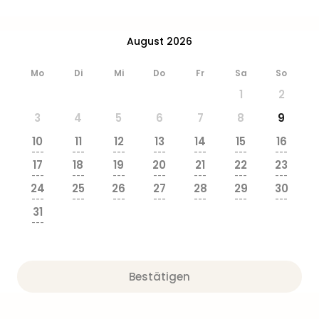
Zoo
&
Safa
August 2026
Erle
Zoo
Mo
Di
Mi
Do
Fr
Sa
So
Han
1
2
Sere
Park
3
4
5
6
7
8
9
Allw
10
11
12
13
14
15
16
Müns
---
---
---
---
---
---
---
Zoo
17
18
19
20
21
22
23
---
---
---
---
---
---
---
Leip
24
25
26
27
28
29
30
Safa
---
---
---
---
---
---
---
Beek
31
---
Ber
ZOO
Erle
Gels
Bestätigen
Welt
Wal