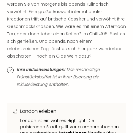
werden Sie von morgens bis abends kulinarisch
Tan
der
verwöhnt. Eine große Auswahl internationaler
Vam
Kreationen trifft auf britische Klassiker und verwöhnt Ihre
alle
Geschmacksknospen. Wie wäre es mit einem Afternoon
Ang
Tea, oder doch lieber einen Kaffee? Im Chill #08 lässt es
Sho
sich genießen. Und abends, nach einem
&
erlebnisreichen Tag, lässt es sich hier ganz wunderbar
Thea
abschalten – noch ein Glas Wein dazu?
ABB
Voy
Ihre Inklusivleistungen:
Das reichhaltige
in
Lon
Frühstücksbuffet ist in Ihrer Buchung als
Harr
Inklusivleistung enthalten.
Pott
Thea
Lon
Frie
London erleben
Pala
London ist ein wahres Highlight. Die
Berli
pulsierende Stadt quillt vor atemberaubenden
Fest