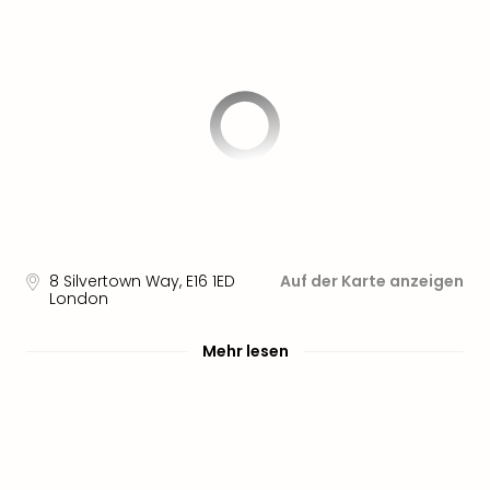
Nau
Aqu
Zool
Gar
Berli
alle
Ang
noc
meh
Frei
Hau
Feri
8 Silvertown Way
,
E16 1ED
Auf der Karte anzeigen
Feri
London
Nac
Dest
Mehr lesen
Frei
Eur
Frei
Deu
Freiz
Nied