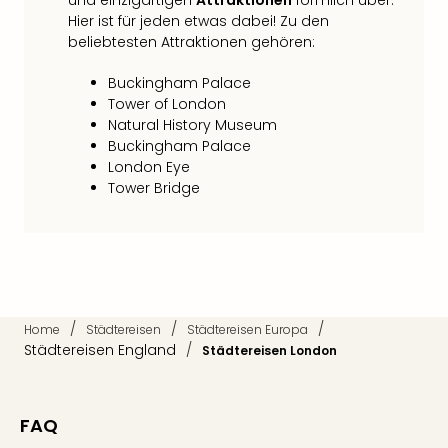
und einzigartigen
Attraktionen
förmlich über.
Neu
Hier ist für jeden etwas dabei! Zu den
Fest
beliebtesten Attraktionen gehören:
Bad
Bad
Buckingham Palace
Veg
Tower of London
Rou
Natural History Museum
Qua
Buckingham Palace
Com
London Eye
Club
Tower Bridge
Pret
Wo
alle
Ang
TV
Sho
/
/
/
Home
Städtereisen
Städtereisen Europa
ZDF
Städtereisen England
/
Städtereisen London
Fern
in
Main
FAQ
Stef