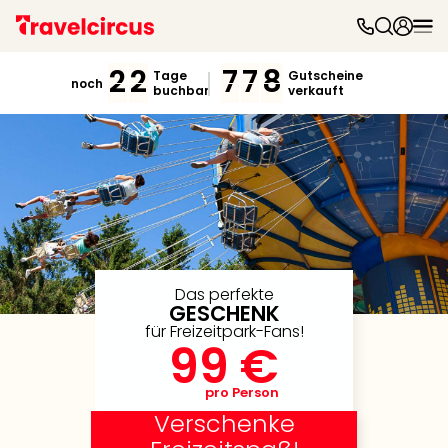
Freiz
&
2
2
7
7
8
Tage
Gutscheine
noch
buchbar
verkauft
Feri
Nac
Kate
Frei
Disn
Paris
Eur
Park
Rust
Phan
Das perfekte
GESCHENK
Mov
für Freizeitpark-Fans!
Park
99 €
Play
Funp
pro Person
Trips
Verschenke
Eftel
LEG