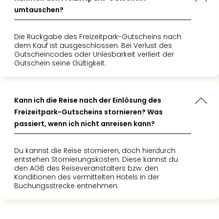
Tour
umtauschen?
Swar
Krist
Die Rückgabe des Freizeitpark-Gutscheins nach
Mini
dem Kauf ist ausgeschlossen. Bei Verlust des
Wun
Gutscheincodes oder Unlesbarkeit verliert der
Ham
Gutschein seine Gültigkeit.
War
Bros.
Stud
Kann ich die Reise nach der Einlösung des
Tour
Freizeitpark-Gutscheins stornieren? Was
Lon
passiert, wenn ich nicht anreisen kann?
–
The
Mak
Du kannst die Reise stornieren, doch hierdurch
entstehen Stornierungskosten. Diese kannst du
of
den AGB des Reiseveranstalters bzw. den
Harr
Konditionen des vermittelten Hotels in der
Pott
Buchungsstrecke entnehmen.
Tita
–
die