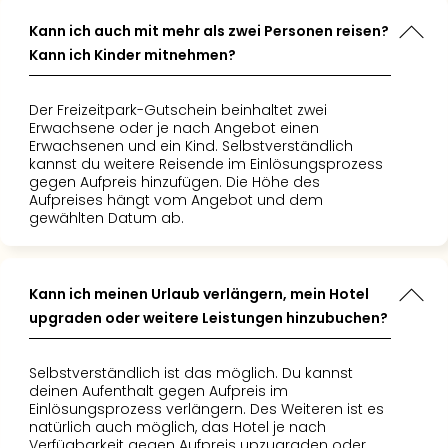
Raa
Sho
Kann ich auch mit mehr als zwei Personen reisen?
Stef
Kann ich Kinder mitnehmen?
und
Bully
geg
Der Freizeitpark-Gutschein beinhaltet zwei
Erwachsene oder je nach Angebot einen
irge
Erwachsenen und ein Kind. Selbstverständlich
Schn
kannst du weitere Reisende im Einlösungsprozess
alle
gegen Aufpreis hinzufügen. Die Höhe des
Ang
Aufpreises hängt vom Angebot und dem
gewählten Datum ab.
Fest
Dom
Fest
Stör
Kann ich meinen Urlaub verlängern, mein Hotel
Fest
upgraden oder weitere Leistungen hinzubuchen?
Mus
Fuld
Are
Selbstverständlich ist das möglich. Du kannst
deinen Aufenthalt gegen Aufpreis im
di
Einlösungsprozess verlängern. Des Weiteren ist es
Ver
natürlich auch möglich, das Hotel je nach
alle
Verfügbarkeit gegen Aufpreis upzugraden oder