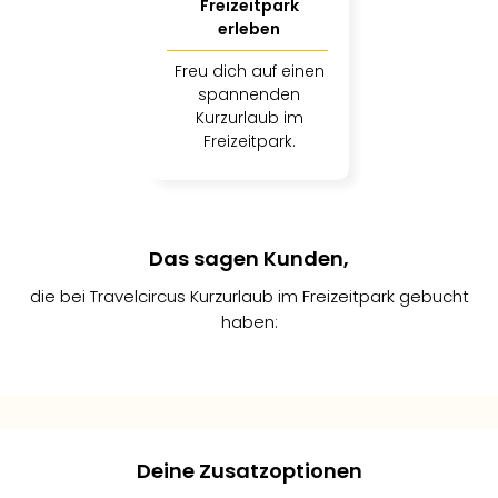
Freizeitpark
Tan
erleben
der
Vam
Freu dich auf einen
alle
spannenden
Ang
Kurzurlaub im
Sho
Freizeitpark.
&
Thea
ABB
Voy
Das sagen Kunden,
in
Lon
die bei Travelcircus Kurzurlaub im Freizeitpark gebucht
Harr
haben:
Pott
Thea
Lon
Jasmin
Dennis
Sally G.
Frie
er
W.
C.
Pala
2
Berli
Deine Zusatzoptionen
Fest
 ein