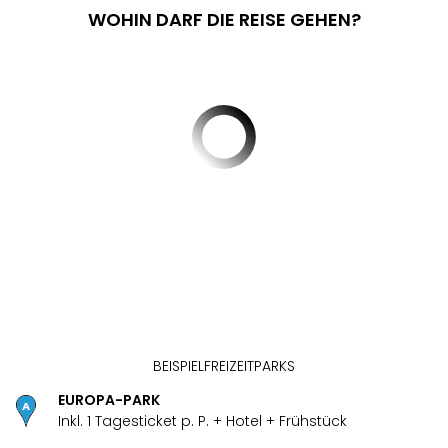
Nau
WOHIN DARF DIE REISE GEHEN?
Aqu
Zool
Gar
Berli
alle
Ang
noc
meh
Frei
Hau
Feri
Feri
Nac
Dest
Frei
Eur
BEISPIELFREIZEITPARKS
Frei
Deu
EUROPA-PARK
Freiz
ück
Inkl. 1 Tagesticket p. P. + Hotel + Frühstück
Nied