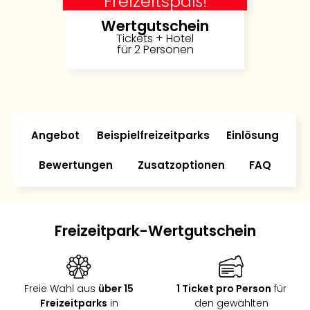
Freizeitspaß!
Deu
Wertgutschein
Futu
Tickets + Hotel
Bela
für 2 Personen
alle
Ang
Wass
Trop
Isla
The
Angebot
Beispielfreizeitparks
Einlösung
Erdi
Bewertungen
Zusatzoptionen
FAQ
Rula
Bad
Sch
aqu
The
Freizeitpark-Wertgutschein
&
Bad
Sins
alle
Freie Wahl aus
über 15
1 Ticket pro Person
für
Ang
Freizeitparks
in
den gewählten