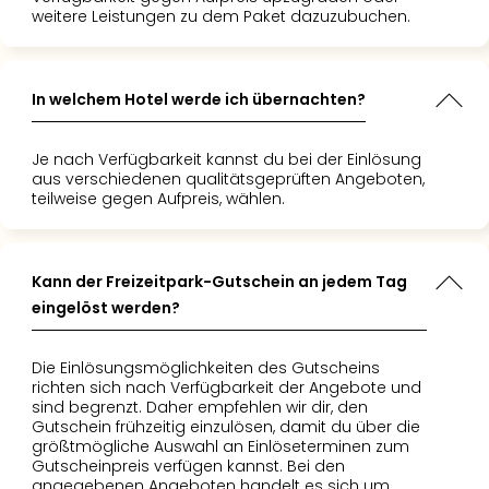
Ang
weitere Leistungen zu dem Paket dazuzubuchen.
Nac
Dest
Musi
In welchem Hotel werde ich übernachten?
Berli
Ham
NRW
Je nach Verfügbarkeit kannst du bei der Einlösung
aus verschiedenen qualitätsgeprüften Angeboten,
Stut
teilweise gegen Aufpreis, wählen.
Köln
Wie
alle
Ang
Kann der Freizeitpark-Gutschein an jedem Tag
Kultu
eingelöst werden?
&
Spor
Die Einlösungsmöglichkeiten des Gutscheins
Nac
richten sich nach Verfügbarkeit der Angebote und
Kate
sind begrenzt. Daher empfehlen wir dir, den
Mus
Gutschein frühzeitig einzulösen, damit du über die
Tec
größtmögliche Auswahl an Einlöseterminen zum
Gutscheinpreis verfügen kannst. Bei den
Sins
angegebenen Angeboten handelt es sich um