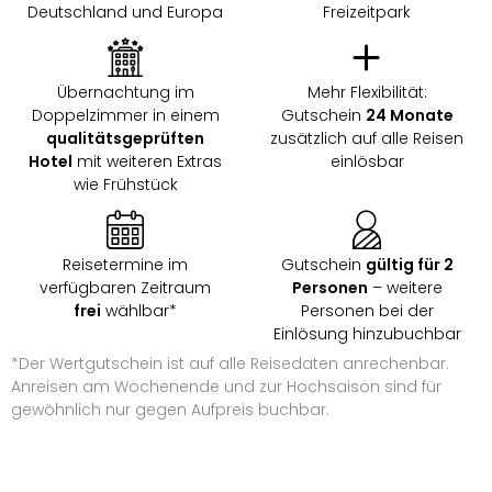
Zoo
Deutschland und Europa
Freizeitpark
&
Safa
Erle
Übernachtung im
Mehr Flexibilität:
Zoo
Doppelzimmer in einem
Gutschein
24 Monate
Han
qualitätsgeprüften
zusätzlich auf alle Reisen
Sere
Hotel
mit weiteren Extras
einlösbar
Park
wie Frühstück
Allw
Müns
Zoo
Reisetermine im
Gutschein
gültig für 2
Leip
verfügbaren Zeitraum
Personen
– weitere
Safa
frei
wählbar*
Personen bei der
Beek
Einlösung hinzubuchbar
Ber
*Der Wertgutschein ist auf alle Reisedaten anrechenbar.
ZOO
Anreisen am Wochenende und zur Hochsaison sind für
Erle
gewöhnlich nur gegen Aufpreis buchbar.
Gels
Welt
Wal