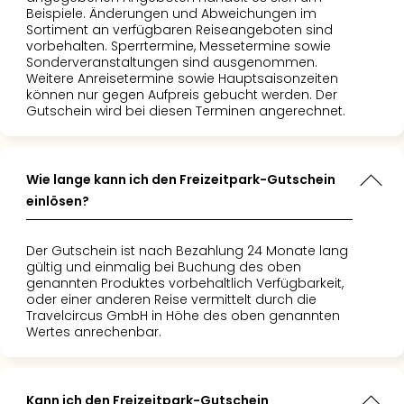
Mer
Beispiele. Änderungen und Abweichungen im
Ben
Sortiment an verfügbaren Reiseangeboten sind
Mus
vorbehalten. Sperrtermine, Messetermine sowie
Sonderveranstaltungen sind ausgenommen.
Stut
Weitere Anreisetermine sowie Hauptsaisonzeiten
Pors
können nur gegen Aufpreis gebucht werden. Der
Mus
Gutschein wird bei diesen Terminen angerechnet.
Auto
Wolf
BM
Wie lange kann ich den Freizeitpark-Gutschein
Mus
einlösen?
in
Mün
Barb
Der Gutschein ist nach Bezahlung 24 Monate lang
Mus
gültig und einmalig bei Buchung des oben
alle
genannten Produktes vorbehaltlich Verfügbarkeit,
oder einer anderen Reise vermittelt durch die
Ang
Travelcircus GmbH in Höhe des oben genannten
Auss
Wertes anrechenbar.
Ga
Of
Thro
Kann ich den Freizeitpark-Gutschein
Stud