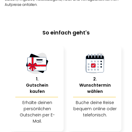
Sho
Aufpreise anfallen.
Nac
Kate
Musi
Starl
So einfach geht's
Expr
Moul
Rou
Das
Musi
Köni
der
1
.
2
.
Löw
Gutschein
Wunschtermin
Die
kaufen
wählen
Eisk
Tarz
Erhalte deinen
Buche deine Reise
MJ
persönlichen
bequem online oder
–
Gutschein per E-
telefonisch.
Das
Mail.
Mich