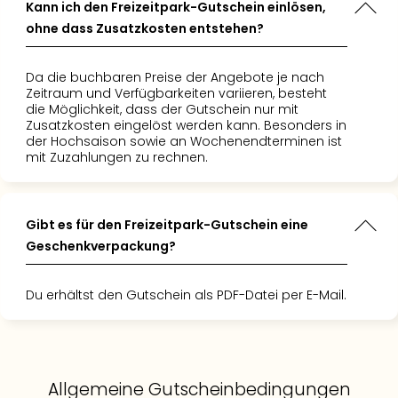
Kann ich den Freizeitpark-Gutschein einlösen,
Auss
ohne dass Zusatzkosten entstehen?
Form
1
Die
Da die buchbaren Preise der Angebote je nach
Auss
Zeitraum und Verfügbarkeiten variieren, besteht
alle
die Möglichkeit, dass der Gutschein nur mit
Zusatzkosten eingelöst werden kann. Besonders in
Ang
der Hochsaison sowie an Wochenendterminen ist
Spor
mit Zuzahlungen zu rechnen.
Skiu
in
Deu
Skiu
Gibt es für den Freizeitpark-Gutschein eine
in
Geschenkverpackung?
Öste
Form
Du erhältst den Gutschein als PDF-Datei per E-Mail.
1
Reis
Konz
Nac
Kate
Allgemeine Gutscheinbedingungen