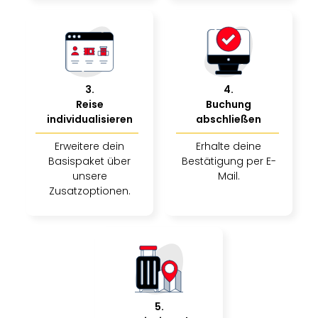
Jac
Musi
Der
Teuf
träg
Pra
3
.
4
.
Die
Reise
Buchung
Sch
individualisieren
abschließen
und
das
Erweitere dein
Erhalte deine
Biest
Basispaket über
Bestätigung per E-
Wie
unsere
Mail.
Mari
Zusatzoptionen.
Ther
Sta
Ente
Das
Pha
der
Ope
5
.
Köln