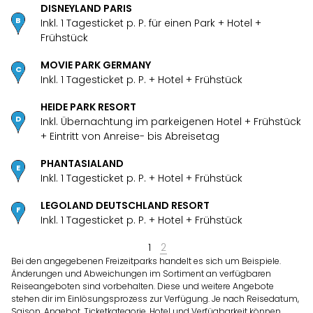
DISNEYLAND PARIS
Freiz
Inkl. 1 Tagesticket p. P. für einen Park + Hotel +
Öste
Frühstück
Freiz
Fran
MOVIE PARK GERMANY
alle
Inkl. 1 Tagesticket p. P. + Hotel + Frühstück
Ang
Frei
HEIDE PARK RESORT
Deu
Inkl. Übernachtung im parkeigenen Hotel + Frühstück
Freiz
+ Eintritt von Anreise- bis Abreisetag
Baye
n
PHANTASIALAND
Freiz
Inkl. 1 Tagesticket p. P. + Hotel + Frühstück
Hes
Freiz
LEGOLAND DEUTSCHLAND RESORT
Nied
Inkl. 1 Tagesticket p. P. + Hotel + Frühstück
Freiz
NRW
1
2
alle
Bei den angegebenen Freizeitparks handelt es sich um Beispiele.
Ang
Änderungen und Abweichungen im Sortiment an verfügbaren
Reiseangeboten sind vorbehalten. Diese und weitere Angebote
Musi
stehen dir im Einlösungsprozess zur Verfügung. Je nach Reisedatum,
&
Saison, Angebot, Ticketkategorie, Hotel und Verfügbarkeit können