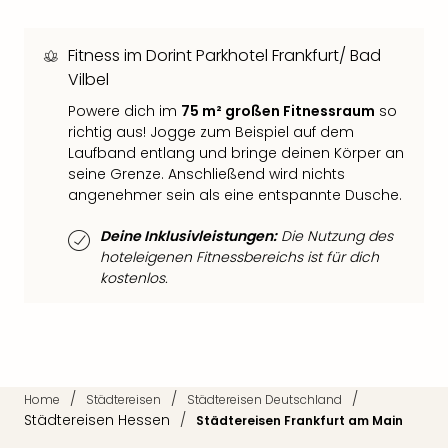
Tan
der
Fitness im Dorint Parkhotel Frankfurt/ Bad
Vam
Vilbel
alle
Ang
Powere dich im
75 m² großen Fitnessraum
so
Sho
richtig aus! Jogge zum Beispiel auf dem
&
Laufband entlang und bringe deinen Körper an
Thea
seine Grenze. Anschließend wird nichts
ABB
angenehmer sein als eine entspannte Dusche.
Voy
in
Deine Inklusivleistungen:
Die Nutzung des
hoteleigenen Fitnessbereichs ist für dich
Lon
kostenlos.
Harr
Pott
Thea
Lon
Frie
Pala
/
/
/
Home
Städtereisen
Städtereisen Deutschland
Berli
Städtereisen Hessen
/
Städtereisen Frankfurt am Main
Fest