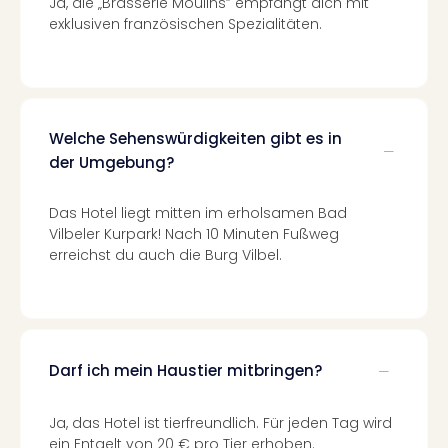
Raa
Ja, die „Brasserie Moulins” empfängt dich mit
Sho
exklusiven französischen Spezialitäten.
Stef
und
Bully
geg
irge
Welche Sehenswürdigkeiten gibt es in
Schn
der Umgebung?
alle
Ang
Das Hotel liegt mitten im erholsamen Bad
Fest
Vilbeler Kurpark! Nach 10 Minuten Fußweg
Dom
erreichst du auch die Burg Vilbel.
Fest
Stör
Fest
Mus
Fuld
Darf ich mein Haustier mitbringen?
Are
di
Ver
Ja, das Hotel ist tierfreundlich. Für jeden Tag wird
alle
ein Entgelt von 20 € pro Tier erhoben.