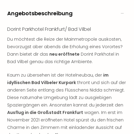
Freiz
Öste
Angebotsbeschreibung
Freiz
Fran
Dorint Parkhotel Frankfurt/ Bad Vilbel
alle
Ang
Du möchtest die Reize der Mainmetropole auskosten,
Frei
bevorzugst aber abends die Erholung eines Vorortes?
Deu
Dann bietet dir das
neu eröffnete
Dorint Parkhotel in
Freiz
Bad Vilbel genau das richtige Ambiente.
Baye
Freiz
Kaum zu übersehen ist der Hotelneubau, der
im
Hes
idyllischen Bad Vilbeler Kurpark
thront und sich auf der
Freiz
anderen Seite entlang des Flüsschens Nidda schmiegt.
Nied
Freiz
Diese naturnahe Umgebung lädt zu ausgiebigen
NRW
Spaziergängen ein. Ansonsten kannst du jederzeit den
alle
Ausflug in die Großstadt Frankfurt
wagen. Im erst im
Ang
November 2021 eröffneten Hotel spürst du den frischen
Musi
Charme in den Zimmern mit einladender Aussicht auf
&