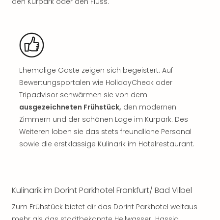
den Kurpark oder den Fluss.
Sho
Nac
Kate
Musi
Starl
Expr
Moul
Ehemalige Gäste zeigen sich begeistert: Auf
Rou
Bewertungsportalen wie HolidayCheck oder
Das
Tripadvisor schwärmen sie von dem
Musi
ausgezeichneten Frühstück,
den modernen
Köni
Zimmern und der schönen Lage im Kurpark. Des
der
Weiteren loben sie das stets freundliche Personal
Löw
sowie die erstklassige Kulinarik im Hotelrestaurant.
Die
Eisk
Tarz
MJ
–
Kulinarik im Dorint Parkhotel Frankfurt/ Bad Vilbel
Das
Zum Frühstück bietet dir das Dorint Parkhotel weitaus
Mich
mehr als das stadtbekannte Heilwasser „Hassia