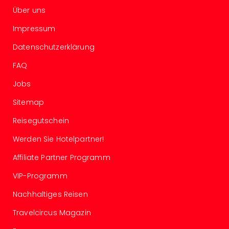
Tour
Über uns
Swar
Impressum
Krist
Mini
Datenschutzerklärung
Wun
FAQ
Ham
War
Jobs
Bros.
Stud
Sitemap
Tour
Reisegutschein
Lon
–
Werden Sie Hotelpartner!
The
Mak
Affiliate Partner Programm
of
VIP-Programm
Harr
Pott
Nachhaltiges Reisen
Tita
–
Travelcircus Magazin
die