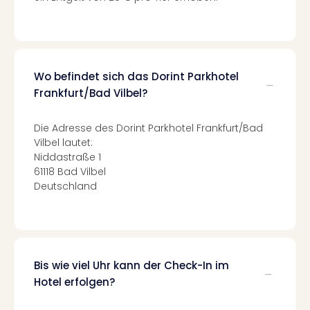
Ang
Nac
Dest
Musi
Berli
Wo befindet sich das Dorint Parkhotel
Ham
Frankfurt/Bad Vilbel?
NRW
Stut
Die Adresse des Dorint Parkhotel Frankfurt/Bad
Köln
Vilbel lautet:
Wie
Niddastraße 1
alle
61118 Bad Vilbel
Ang
Deutschland
Kultu
&
Spor
Nac
Kate
Bis wie viel Uhr kann der Check-In im
Mus
Hotel erfolgen?
Tec
Sins