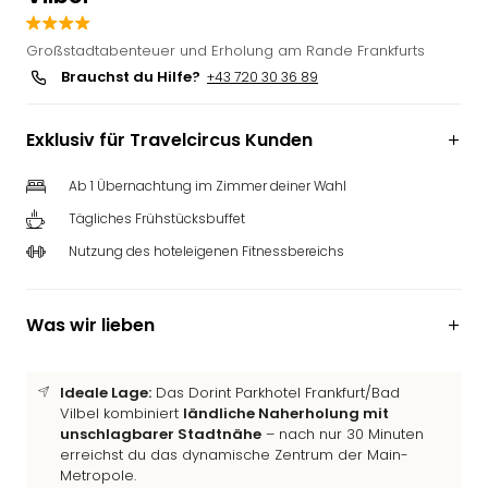
Deu
Futu
Großstadtabenteuer und Erholung am Rande Frankfurts
Bela
Brauchst du Hilfe?
+43 720 30 36 89
alle
Ang
Exklusiv für Travelcircus Kunden
Wass
Trop
Ab 1 Übernachtung im Zimmer deiner Wahl
Isla
The
Tägliches Frühstücksbuffet
Erdi
Nutzung des hoteleigenen Fitnessbereichs
Rula
Bad
Sch
Was wir lieben
aqu
The
&
Ideale Lage:
Das Dorint Parkhotel Frankfurt/Bad
Bad
Vilbel kombiniert
ländliche Naherholung mit
Sins
unschlagbarer Stadtnähe
– nach nur 30 Minuten
alle
erreichst du das dynamische Zentrum der Main-
Metropole.
Ang