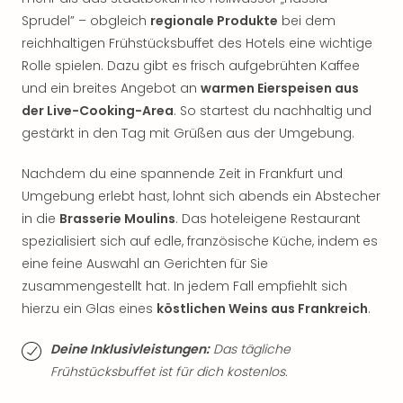
Jac
Sprudel” – obgleich
regionale Produkte
bei dem
Musi
Der
reichhaltigen Frühstücksbuffet des Hotels eine wichtige
Teuf
Rolle spielen. Dazu gibt es frisch aufgebrühten Kaffee
träg
und ein breites Angebot an
warmen Eierspeisen aus
Pra
der Live-Cooking-Area
. So startest du nachhaltig und
Die
gestärkt in den Tag mit Grüßen aus der Umgebung.
Sch
und
Nachdem du eine spannende Zeit in Frankfurt und
das
Umgebung erlebt hast, lohnt sich abends ein Abstecher
Biest
in die
Brasserie Moulins
. Das hoteleigene Restaurant
Wie
Mari
spezialisiert sich auf edle, französische Küche, indem es
Ther
eine feine Auswahl an Gerichten für Sie
Sta
zusammengestellt hat. In jedem Fall empfiehlt sich
Ente
hierzu ein Glas eines
köstlichen Weins aus Frankreich
.
Das
Pha
Deine Inklusivleistungen:
Das tägliche
der
Frühstücksbuffet ist für dich kostenlos.
Ope
Köln