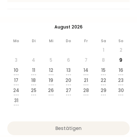
Zoo
&
Safa
Erle
August 2026
Zoo
Han
Mo
Di
Mi
Do
Fr
Sa
So
Sere
1
2
Park
Allw
3
4
5
6
7
8
9
Müns
10
11
12
13
14
15
16
Zoo
---
---
---
---
---
---
---
Leip
17
18
19
20
21
22
23
Safa
---
---
---
---
---
---
---
24
25
26
27
28
29
30
Beek
---
---
---
---
---
---
---
Ber
31
ZOO
---
Erle
Gels
Welt
Bestätigen
Wal