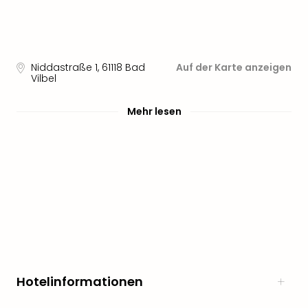
Nau
Aqu
Zool
Gar
Berli
Niddastraße 1
,
61118
Bad
Auf der Karte anzeigen
alle
Vilbel
Ang
noc
Mehr lesen
meh
Frei
Hau
Feri
Feri
Nac
Dest
Frei
Eur
Frei
Deu
Hotelinformationen
Freiz
Nied