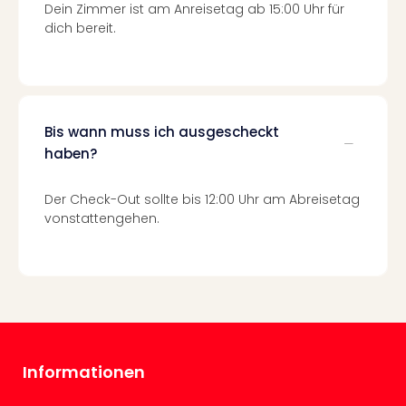
Mer
Dein Zimmer ist am Anreisetag ab 15:00 Uhr für
Ben
dich bereit.
Mus
Stut
Pors
Mus
Auto
Bis wann muss ich ausgescheckt
Wolf
haben?
BM
Mus
Der Check-Out sollte bis 12:00 Uhr am Abreisetag
in
vonstattengehen.
Mün
Barb
Mus
alle
Ang
Auss
Ga
Of
Informationen
Thro
Stud