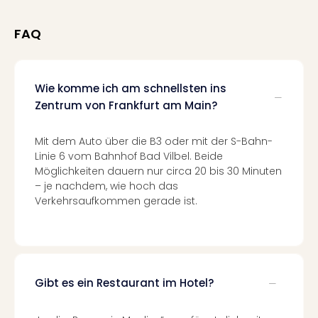
Neu
Fest
FAQ
Bad
Bad
Veg
Rou
Wie komme ich am schnellsten ins
Qua
Zentrum von Frankfurt am Main?
Com
Club
Mit dem Auto über die B3 oder mit der S-Bahn-
Pret
Linie 6 vom Bahnhof Bad Vilbel. Beide
Wo
Möglichkeiten dauern nur circa 20 bis 30 Minuten
alle
– je nachdem, wie hoch das
Ang
Verkehrsaufkommen gerade ist.
TV
Sho
ZDF
Fern
in
Gibt es ein Restaurant im Hotel?
Main
Stef