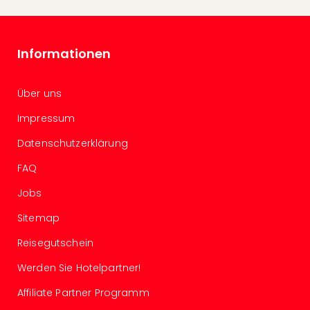
Auss
Form
1
Informationen
Die
Auss
alle
Über uns
Ang
Spor
Impressum
Skiu
Datenschutzerklärung
in
Deu
FAQ
Skiu
in
Jobs
Öste
Sitemap
Form
1
Reisegutschein
Reis
Konz
Werden Sie Hotelpartner!
Nac
Affiliate Partner Programm
Kate