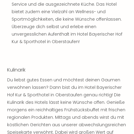
Service und die ausgezeichnete Küche. Das Hotel
Tan
der
bietet zudem eine Vielzahl an Wellness- und
Vam
Sportmöglichkeiten, die keine Wünsche offenlassen.
alle
Überzeuge dich selbst und erlebe einen
Ang
unvergesslichen Aufenthalt im Hotel Bayerischer Hof
Sho
Kur & Sporthotel in Oberstaufen!
&
Thea
ABB
Voy
Kulinarik
in
Lon
Du liebst gutes Essen und möchtest deinen Gaumen
Harr
verwöhnen lassen? Dann bist du im Hotel Bayerischer
Pott
Hof Kur & Sporthotel in Oberstaufen genau richtig! Die
Thea
Kulinarik des Hotels lässt keine Wünsche offen. Genieße
Lon
morgens ein reichhaltiges Frühstücksbuffet mit frischen
Frie
Pala
regionalen Produkten. Mittags und abends wirst du mit
Berli
köstlichen Gerichten aus unserer abwechslungsreichen
Fest
Speisekarte verwöhnt. Dabei wird großen Wert auf