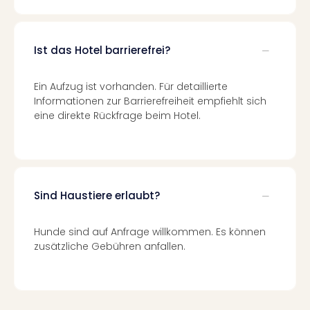
Tour
Swar
Krist
Ist das Hotel barrierefrei?
Mini
Wun
Ein Aufzug ist vorhanden. Für detaillierte
Ham
Informationen zur Barrierefreiheit empfiehlt sich
War
eine direkte Rückfrage beim Hotel.
Bros.
Stud
Tour
Lon
–
Sind Haustiere erlaubt?
The
Mak
of
Hunde sind auf Anfrage willkommen. Es können
Harr
zusätzliche Gebühren anfallen.
Pott
Tita
–
die