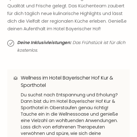
Neu
Qualität und Frische gelegt. Das Küchenteam zaubert
Fest
für dich täglich neue kulinarische Highlights und lässt
Bad
dich die Vielfalt der regionalen Küche erleben. Genieße
Bad
deinen Aufenthalt im Hotel Bayerischer Hof!
Veg
Rou
Deine Inklusivleistungen:
Das Frühstück ist für dich
Qua
Com
kostenlos.
Club
Pret
Wo
alle
Wellness im Hotel Bayerischer Hof Kur &
Ang
Sporthotel
TV
Du suchst nach Entspannung und Erholung?
Sho
Dann bist du im Hotel Bayerischer Hof Kur &
ZDF
Sporthotel in Oberstaufen genau richtig!
Fern
Tauche ein in die Wellnessoase und genieße
in
eine Vielzahl an wohltuenden Anwendungen.
Main
Lass dich von erfahrenen Therapeuten
Stef
verwöhnen und spüre, wie sich deine