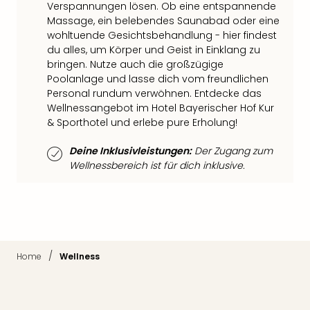
Raa
Verspannungen lösen. Ob eine entspannende
Sho
Massage, ein belebendes Saunabad oder eine
Stef
wohltuende Gesichtsbehandlung - hier findest
und
du alles, um Körper und Geist in Einklang zu
Bully
bringen. Nutze auch die großzügige
geg
Poolanlage und lasse dich vom freundlichen
irge
Personal rundum verwöhnen. Entdecke das
Schn
Wellnessangebot im Hotel Bayerischer Hof Kur
alle
& Sporthotel und erlebe pure Erholung!
Ang
Deine Inklusivleistungen:
Der Zugang zum
Fest
Wellnessbereich ist für dich inklusive.
Dom
Fest
Stör
Fest
Mus
Fuld
/
Home
Wellness
Are
di
Ver
alle