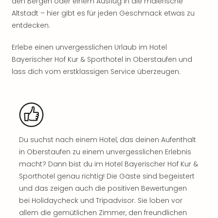
Jac
den Bergen oder einem Ausflug in die malerische
Musi
Altstadt – hier gibt es für jeden Geschmack etwas zu
Der
entdecken.
Teuf
träg
Erlebe einen unvergesslichen Urlaub im Hotel
Pra
Bayerischer Hof Kur & Sporthotel in Oberstaufen und
Die
lass dich vom erstklassigen Service überzeugen.
Sch
und
das
Biest
Wie
Mari
Du suchst nach einem Hotel, das deinen Aufenthalt
Ther
Sta
in Oberstaufen zu einem unvergesslichen Erlebnis
Ente
macht? Dann bist du im Hotel Bayerischer Hof Kur &
Das
Sporthotel genau richtig! Die Gäste sind begeistert
Pha
und das zeigen auch die positiven Bewertungen
der
bei Holidaycheck und Tripadvisor. Sie loben vor
Ope
allem die gemütlichen Zimmer, den freundlichen
Köln