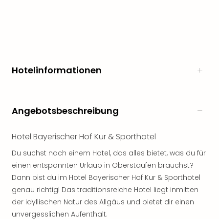
Freiz
Öste
Freiz
Fran
alle
Ang
Hotelinformationen
Frei
Deu
Freiz
Baye
Angebotsbeschreibung
Freiz
Hes
Hotel Bayerischer Hof Kur & Sporthotel
Freiz
Nied
Du suchst nach einem Hotel, das alles bietet, was du für
Freiz
einen entspannten Urlaub in Oberstaufen brauchst?
NRW
Dann bist du im Hotel Bayerischer Hof Kur & Sporthotel
alle
genau richtig! Das traditionsreiche Hotel liegt inmitten
Ang
der idyllischen Natur des Allgäus und bietet dir einen
Musi
&
unvergesslichen Aufenthalt.