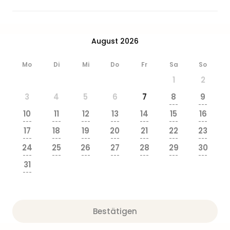
Zoo
&
Safa
Erle
August 2026
Zoo
Han
Mo
Di
Mi
Do
Fr
Sa
So
Sere
1
2
Park
Allw
3
4
5
6
7
8
9
---
---
Müns
10
11
12
13
14
15
16
Zoo
---
---
---
---
---
---
---
Leip
17
18
19
20
21
22
23
---
---
---
---
---
---
---
Safa
24
25
26
27
28
29
30
Beek
---
---
---
---
---
---
---
Ber
31
---
ZOO
Erle
Gels
Welt
Bestätigen
Wal