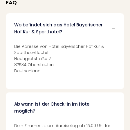
FAQ
Ang
Nac
Dest
Musi
Wo befindet sich das Hotel Bayerischer
Berli
Hof Kur & Sporthotel?
Ham
NRW
Die Adresse von Hotel Bayerischer Hof Kur &
Stut
Sporthotel lautet:
Köln
Hochgratstraße 2
Wie
87534 Oberstaufen
alle
Deutschland
Ang
Kultu
&
Spor
Nac
Ab wann ist der Check-In im Hotel
Kate
möglich?
Mus
Tec
Sins
Dein Zimmer ist am Anreisetag ab 15:00 Uhr für