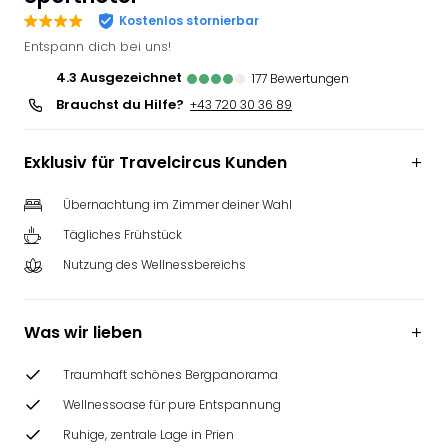
Deu
Kostenlos stornierbar
Futu
Entspann dich bei uns!
Bela
4.3
ausgezeichnet
177
Bewertungen
alle
Brauchst du Hilfe?
+43 720 30 36 89
Ang
Wass
Trop
Exklusiv für Travelcircus Kunden
Isla
The
Übernachtung im Zimmer deiner Wahl
Erdi
Tägliches Frühstück
Rula
Bad
Nutzung des Wellnessbereichs
Sch
aqu
The
Was wir lieben
&
Bad
Traumhaft schönes Bergpanorama
Sins
Wellnessoase für pure Entspannung
alle
Ruhige, zentrale Lage in Prien
Ang