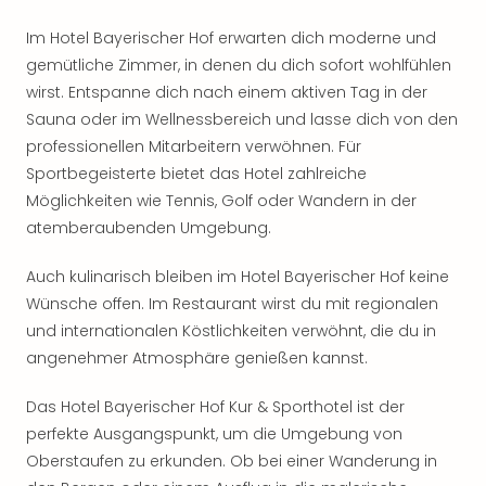
Sho
Nac
Im Hotel Bayerischer Hof erwarten dich moderne und
Kate
gemütliche Zimmer, in denen du dich sofort wohlfühlen
Musi
wirst. Entspanne dich nach einem aktiven Tag in der
Starl
Sauna oder im Wellnessbereich und lasse dich von den
Expr
professionellen Mitarbeitern verwöhnen. Für
Moul
Sportbegeisterte bietet das Hotel zahlreiche
Rou
Möglichkeiten wie Tennis, Golf oder Wandern in der
Das
Musi
atemberaubenden Umgebung.
Köni
der
Auch kulinarisch bleiben im Hotel Bayerischer Hof keine
Löw
Wünsche offen. Im Restaurant wirst du mit regionalen
Die
und internationalen Köstlichkeiten verwöhnt, die du in
Eisk
angenehmer Atmosphäre genießen kannst.
Tarz
MJ
Das Hotel Bayerischer Hof Kur & Sporthotel ist der
–
perfekte Ausgangspunkt, um die Umgebung von
Das
Oberstaufen zu erkunden. Ob bei einer Wanderung in
Mich