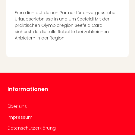
Wal
Baye
Freu dich auf deinen Partner für unvergessliche
Bod
Urlaubserlebnisse in und um Seefeld! Mit der
Harz
praktischen Olympiaregion Seefeld Card
Nor
sicherst du die tolle Rabatte bei zahlreichen
NRW
Anbietern in der Region.
Ost
Sch
alle
Ang
Well
Eur
Deu
Informationen
Itali
Nied
Öste
Über uns
Pole
Schw
Impressum
Südt
Datenschutzerklärung
Mar