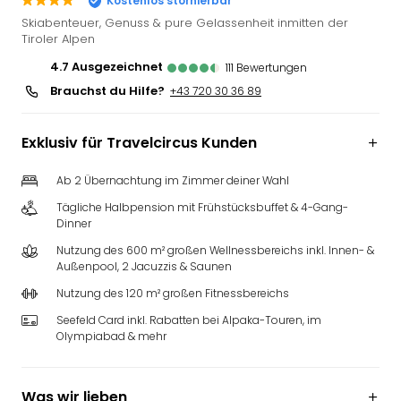
Kostenlos stornierbar
Deu
Skiabenteuer, Genuss & pure Gelassenheit inmitten der
Futu
Tiroler Alpen
Bela
4.7
ausgezeichnet
111
Bewertungen
alle
Brauchst du Hilfe?
+43 720 30 36 89
Ang
Wass
Trop
Exklusiv für Travelcircus Kunden
Isla
The
Ab 2 Übernachtung im Zimmer deiner Wahl
Erdi
Tägliche Halbpension mit Frühstücksbuffet & 4-Gang-
Rula
Dinner
Bad
Nutzung des 600 m² großen Wellnessbereichs inkl. Innen- &
Sch
Außenpool, 2 Jacuzzis & Saunen
aqu
The
Nutzung des 120 m² großen Fitnessbereichs
&
Seefeld Card inkl. Rabatten bei Alpaka-Touren, im
Bad
Olympiabad & mehr
Sins
alle
Ang
Was wir lieben