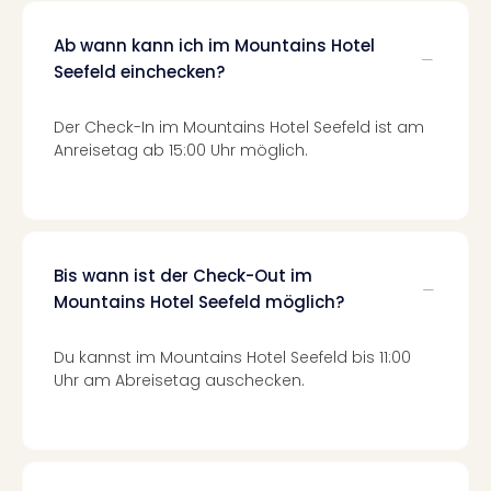
Mer
Ben
Ab wann kann ich im Mountains Hotel
Mus
Seefeld einchecken?
Stut
Pors
Mus
Der Check-In im Mountains Hotel Seefeld ist am
Auto
Anreisetag ab 15:00 Uhr möglich.
Wolf
BM
Mus
in
Mün
Bis wann ist der Check-Out im
Barb
Mountains Hotel Seefeld möglich?
Mus
alle
Du kannst im Mountains Hotel Seefeld bis 11:00
Ang
Uhr am Abreisetag auschecken.
Auss
Ga
Of
Thro
Stud