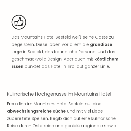
Jac
Musi
Der
Teuf
träg
Pra
Das Mountains Hotel Seefeld weiß seine Gäste zu
Die
begeistern. Diese loben vor allem die
grandiose
Sch
und
Lage
in Seefeld, das freundliche Personal und das
das
geschmackvolle Design. Aber auch mit
köstlichem
Biest
Essen
punktet das Hotel in Tirol auf ganzer Linie.
Wie
Mari
Ther
Sta
Kulinarische Hochgenüsse im Mountains Hotel
Ente
Das
Freu dich im Mountains Hotel Seefeld auf eine
Pha
abwechslungsreiche Küche
und mit viel Liebe
der
zubereitete Speisen. Begib dich auf eine kulinarische
Ope
Reise durch Österreich und genieße regionale sowie
Köln