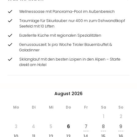
Zoo
&
Wellnessoase mit Panorama-Pool im Außenbereich
Safa
Traumlage für Skiurlauber: nur 400 m zum Gshwandtkopf
Erle
Seefeld mit 10 Liften
Zoo
Exzellente Küche mit regionalen Spezialitäten
Han
Sere
Genussauszeit: 1x pro Woche Tiroler Bauernbuffet &
Park
Galadinner
Allw
Skilanglauf mit den besten Loipen in den Alpen – Starte
Müns
direkt am Hotel
Zoo
Leip
Safa
Beek
August 2026
Ber
ZOO
Mo
Di
Mi
Do
Fr
Sa
So
Erle
1
2
Gels
Welt
3
4
5
6
7
8
9
Wal
---
---
---
10
11
12
13
14
15
16