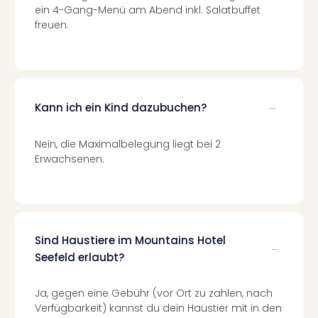
Konz
ein 4-Gang-Menü am Abend inkl. Salatbuffet
Karo
freuen.
G
Pitbu
Back
Boy
Disn
Kann ich ein Kind dazubuchen?
in
Con
Schl
Nein, die Maximalbelegung liegt bei 2
Sch
Erwachsenen.
Konz
alle
Ang
Fest
Ikar
Sind Haustiere im Mountains Hotel
Festi
Seefeld erlaubt?
Glüc
Insel
Ja, gegen eine Gebühr (vor Ort zu zahlen, nach
M’er
Verfügbarkeit) kannst du dein Haustier mit in den
Lun