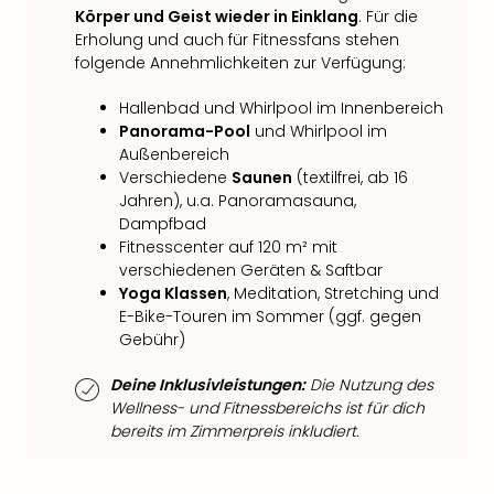
Raa
Körper und Geist wieder in Einklang
. Für die
Sho
Erholung und auch für Fitnessfans stehen
Stef
folgende Annehmlichkeiten zur Verfügung:
und
Bully
Hallenbad und Whirlpool im Innenbereich
geg
Panorama-Pool
und Whirlpool im
irge
Außenbereich
Schn
Verschiedene
Saunen
(textilfrei, ab 16
alle
Jahren), u.a. Panoramasauna,
Ang
Dampfbad
Fest
Fitnesscenter auf 120 m² mit
Dom
verschiedenen Geräten & Saftbar
Fest
Yoga Klassen
, Meditation, Stretching und
Stör
E-Bike-Touren im Sommer (ggf. gegen
Fest
Gebühr)
Mus
Deine Inklusivleistungen:
Die Nutzung des
Fuld
Wellness- und Fitnessbereichs ist für dich
Are
bereits im Zimmerpreis inkludiert.
di
Ver
alle