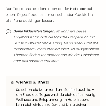
Neu
Fest
Den Tag kannst du dann noch an der
Hotelbar
bei
Bad
einem Digestif oder einem erfrischenden Cocktail in
Bad
aller Ruhe ausklingen lassen.
Veg
Rou
Deine Inklusivleistungen:
Im Rahmen dieses
Qua
Angebots ist für dich die tägliche Halbpension mit
Com
Frühstücksbuffet und 4-Gang-Menü oder Buffet mit
Club
Pret
zusätzlichem Salatbuffet inkludiert. An ausgewählten
Wo
Abenden finden Themenabende wie das Galadinner
alle
oder das Bauernbuffet statt.
Ang
TV
Sho
ZDF
Wellness & Fitness
Fern
So schön die Natur rund um Seefeld auch ist –
in
am Ende des Tages wirst du dich auf ein wenig
Main
Wellness
und Entspannung im Hotel freuen.
Stef
Lehn dich einfach zurück und bring deinen