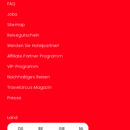
Karl
FAQ
alle
Ang
Jobs
The
Sitemap
The
Deu
Reisegutschein
The
Öste
Werden Sie Hotelpartner!
alle
Affiliate Partner Programm
Ang
Nac
VIP-Programm
Kate
Well
Nachhaltiges Reisen
Schl
Travelcircus Magazin
Kass
Bad
Presse
Sins
Wel
Hote
Land
Bad
Arol
DE
BE
GB
NL