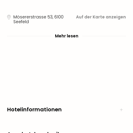
Freiz
Öste
Mösererstrasse 53
,
6100
Auf der Karte anzeigen
Freiz
Seefeld
Fran
alle
Mehr lesen
Ang
Frei
Deu
Freiz
Baye
Freiz
Hes
Freiz
Nied
Freiz
NRW
Hotelinformationen
alle
Ang
Musi
&