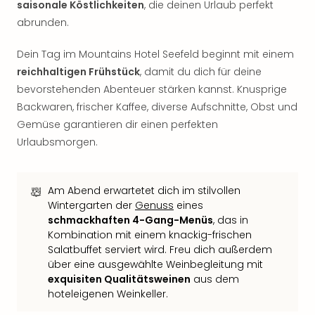
saisonale Köstlichkeiten
, die deinen Urlaub perfekt
Tan
abrunden.
der
Vam
Dein Tag im Mountains Hotel Seefeld beginnt mit einem
alle
reichhaltigen Frühstück
, damit du dich für deine
Ang
Sho
bevorstehenden Abenteuer stärken kannst. Knusprige
&
Backwaren, frischer Kaffee, diverse Aufschnitte, Obst und
Thea
Gemüse garantieren dir einen perfekten
ABB
Urlaubsmorgen.
Voy
in
Lon
Am Abend erwartetet dich im stilvollen
Harr
Wintergarten der
Genuss
eines
Pott
schmackhaften 4-Gang-Menüs
, das in
Thea
Kombination mit einem knackig-frischen
Lon
Salatbuffet serviert wird. Freu dich außerdem
Frie
über eine ausgewählte Weinbegleitung mit
Pala
exquisiten Qualitätsweinen
aus dem
Berli
hoteleigenen Weinkeller.
Fest