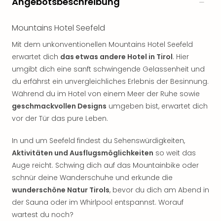
Angebotsbeschreibung
Sho
Nac
Kate
Mountains Hotel Seefeld
Musi
Mit dem unkonventionellen Mountains Hotel Seefeld
Starl
erwartet dich
das etwas andere Hotel in Tirol
. Hier
Expr
umgibt dich eine sanft schwingende Gelassenheit und
Moul
Rou
du erfährst ein unvergleichliches Erlebnis der Besinnung.
Das
Während du im Hotel von einem Meer der Ruhe sowie
Musi
geschmackvollen Designs
umgeben bist, erwartet dich
Köni
vor der Tür das pure Leben.
der
Löw
In und um Seefeld findest du Sehenswürdigkeiten,
Die
Aktivitäten und Ausflugsmöglichkeiten
so weit das
Eisk
Auge reicht. Schwing dich auf das Mountainbike oder
Tarz
schnür deine Wanderschuhe und erkunde die
MJ
–
wunderschöne Natur Tirols
, bevor du dich am Abend in
Das
der Sauna oder im Whirlpool entspannst. Worauf
Mich
wartest du noch?