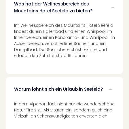
Was hat der Wellnessbereich des
Tour
Mountains Hotel Seefeld zu bieten?
Swar
Krist
Mini
Im Wellnessbereich des Mountains Hotel Seefeld
Wun
findest du ein Hallenbad und einen Whirlpool im
Ham
Innenbereich, einen Panorama- und Whirlpool im
War
Außenbereich, verschiedene Saunen und ein
Dampfbad. Der Saunabereich ist textilfrei und
Bros.
erlaubt den Zutritt erst ab 16 Jahren.
Stud
Tour
Lon
–
The
Mak
Warum lohnt sich ein Urlaub in Seefeld?
of
Harr
In dem Alpenort lädt nicht nur die wunderschöne
Pott
Natur Tirols zu Aktivitäten ein, sondern auch eine
Tita
Vielzahl an Sehenswürdigkeiten erwarten dich.
–
die