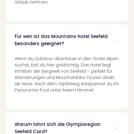
Urlaub nehmen.
Black
Festi
Nibiri
Festi
alle
Für wen ist das Mountains Hotel Seefeld
Ang
besonders geeignet?
Loca
LANX
are
Wenn du Outdoor-Abenteuer in den Tiroler Alpen
Köln
suchst, bist du hier goldrichtig. Das Hotel liegt
Merk
inmitten der Bergwelt von Seefeld – perfekt für
Spie
Wanderungen und Mountainbike-Touren direkt
ab Haus. Nach dem Gipfelsieg entspannst du im
Are
Panorama-Pool unter freiem Himmel.
Well
Nac
Dest
Well
Deu
Allg
Warum lohnt sich die Olympiaregion
Baye
Seefeld Card?