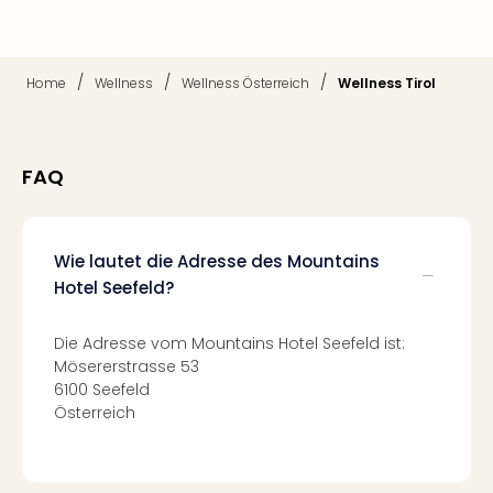
Ang
Nac
Dest
/
/
/
Home
Wellness
Wellness Österreich
Wellness Tirol
Musi
Berli
Ham
NRW
FAQ
Stut
Köln
Wie
alle
Wie lautet die Adresse des Mountains
Ang
Hotel Seefeld?
Kultu
&
Die Adresse vom Mountains Hotel Seefeld ist:
Spor
Mösererstrasse 53
Nac
6100 Seefeld
Kate
Österreich
Mus
Tec
Sins