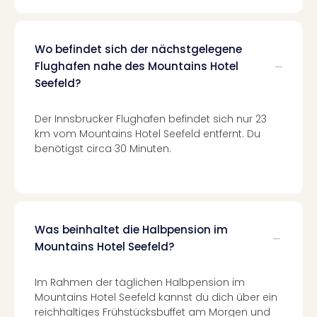
Auss
Form
1
Wo befindet sich der nächstgelegene
Die
Flughafen nahe des Mountains Hotel
Auss
Seefeld?
alle
Ang
Spor
Der Innsbrucker Flughafen befindet sich nur 23
Skiu
km vom Mountains Hotel Seefeld entfernt. Du
in
benötigst circa 30 Minuten.
Deu
Skiu
in
Öste
Form
Was beinhaltet die Halbpension im
1
Mountains Hotel Seefeld?
Reis
Konz
Im Rahmen der täglichen Halbpension im
Nac
Mountains Hotel Seefeld kannst du dich über ein
Kate
reichhaltiges Frühstücksbuffet am Morgen und