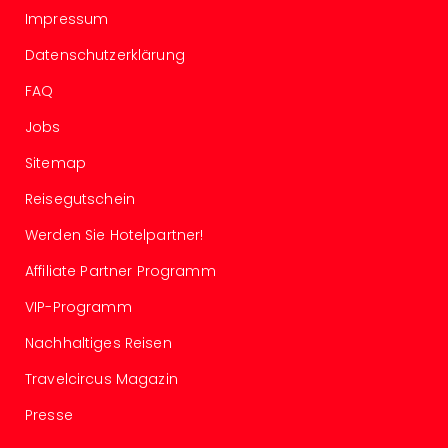
Karl
Impressum
alle
Ang
Datenschutzerklärung
The
The
FAQ
Deu
Jobs
The
Öste
Sitemap
alle
Ang
Reisegutschein
Nac
Werden Sie Hotelpartner!
Kate
Well
Affiliate Partner Programm
Schl
VIP-Programm
Kass
Bad
Nachhaltiges Reisen
Sins
Wel
Travelcircus Magazin
Hote
Presse
Bad
Arol