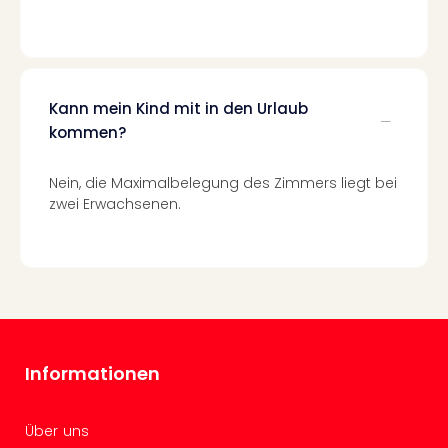
Wal
Baye
Bod
Harz
Nor
Kann mein Kind mit in den Urlaub
NRW
kommen?
Ost
Sch
Nein, die Maximalbelegung des Zimmers liegt bei
alle
zwei Erwachsenen.
Ang
Well
Eur
Deu
Itali
Nied
Öste
Pole
Informationen
Schw
Südt
Mar
Über uns