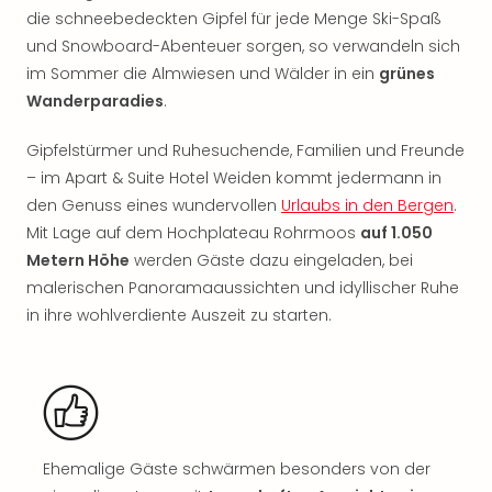
Sho
die schneebedeckten Gipfel für jede Menge Ski-Spaß
Nac
und Snowboard-Abenteuer sorgen, so verwandeln sich
Kate
im Sommer die Almwiesen und Wälder in ein
grünes
Musi
Wanderparadies
.
Starl
Expr
Gipfelstürmer und Ruhesuchende, Familien und Freunde
Moul
– im Apart & Suite Hotel Weiden kommt jedermann in
Rou
Das
den Genuss eines wundervollen
Urlaubs in den Bergen
.
Musi
Mit Lage auf dem Hochplateau Rohrmoos
auf 1.050
Köni
Metern Höhe
werden Gäste dazu eingeladen, bei
der
malerischen Panoramaaussichten und idyllischer Ruhe
Löw
in ihre wohlverdiente Auszeit zu starten.
Die
Eisk
Tarz
MJ
–
Das
Mich
Ehemalige Gäste schwärmen besonders von der