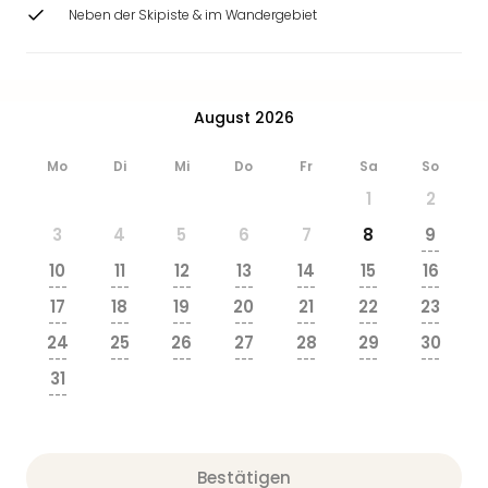
Zoo
Neben der Skipiste & im Wandergebiet
&
Safa
Erle
Zoo
August 2026
Han
Sere
Mo
Di
Mi
Do
Fr
Sa
So
Park
1
2
Allw
Müns
3
4
5
6
7
8
9
Zoo
---
10
11
12
13
14
15
16
Leip
---
---
---
---
---
---
---
Safa
17
18
19
20
21
22
23
Beek
---
---
---
---
---
---
---
24
25
26
27
28
29
30
Ber
---
---
---
---
---
---
---
ZOO
31
Erle
---
Gels
Welt
Wal
Bestätigen