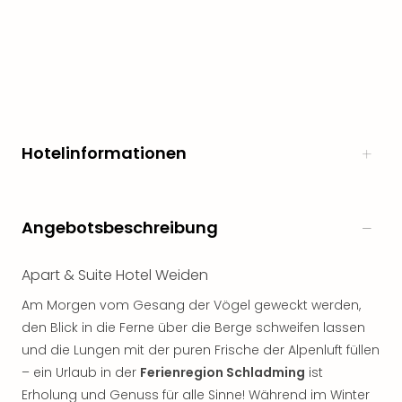
Freiz
Öste
Freiz
Fran
alle
Ang
Frei
Hotelinformationen
Deu
Freiz
Baye
Freiz
Angebotsbeschreibung
Hes
Freiz
Nied
Apart & Suite Hotel Weiden
Freiz
Am Morgen vom Gesang der Vögel geweckt werden,
NRW
den Blick in die Ferne über die Berge schweifen lassen
alle
und die Lungen mit der puren Frische der Alpenluft füllen
Ang
Musi
– ein Urlaub in der
Ferienregion Schladming
ist
&
Erholung und Genuss für alle Sinne! Während im Winter