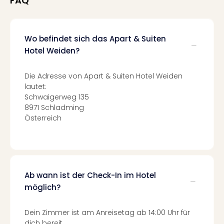
FAQ
Mer
Ben
Mus
Stut
Wo befindet sich das Apart & Suiten
Pors
Hotel Weiden?
Mus
Auto
Die Adresse von Apart & Suiten Hotel Weiden
Wolf
lautet:
BM
Schwaigerweg 135
Mus
8971 Schladming
in
Österreich
Mün
Barb
Mus
alle
Ang
Ab wann ist der Check-In im Hotel
Auss
möglich?
Ga
Of
Thro
Dein Zimmer ist am Anreisetag ab 14:00 Uhr für
Stud
dich bereit.