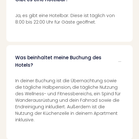
Konz
Karo
G
Ja, es gibt eine Hotelbar. Diese ist täglich von
Pitbu
8:00 bis 22:00 Uhr für Gäste geöffnet.
Back
Boy
Disn
in
Con
Was beinhaltet meine Buchung des
Schl
Hotels?
Sch
Konz
In deiner Buchung ist die Übernachtung sowie
alle
die tägliche Halbpension, die tägliche Nutzung
Ang
des Wellness- und Fitnessbereichs, ein Spind für
Fest
Wanderausrüstung und dein Fahrrad sowie die
Ikar
Endreinigung inkludiert. Außerdem ist die
Festi
Nutzung der Küchenzeile in deinem Apartment
Glüc
inklusive.
Insel
M’er
Lun