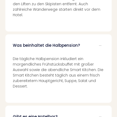
Auss
den Liften zu den Skipisten entfernt. Auch
Form
zahlreiche Wanderwege starten direkt vor dem
1
Hotel.
Die
Auss
alle
Ang
Spor
Was beinhaltet die Halbpension?
Skiu
in
Die tägliche Halbpension inkludiert ein
Deu
morgendliches Frühstücksbuffet mit großer
Skiu
Auswahl sowie die abendliche Smart Kitchen. Die
in
Smart Kitchen besteht täglich aus einem frisch
Öste
zubereitetem Hauptgericht, Suppe, Salat und
Form
Dessert.
1
Reis
Konz
Nac
Kate
Gibt es eine Hotelbar?