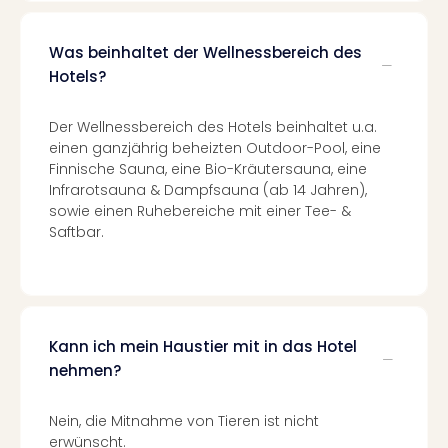
Black
Festi
Was beinhaltet der Wellnessbereich des
Nibiri
Hotels?
Festi
alle
Ang
Der Wellnessbereich des Hotels beinhaltet u.a.
einen ganzjährig beheizten Outdoor-Pool, eine
Loca
Finnische Sauna, eine Bio-Kräutersauna, eine
LANX
Infrarotsauna & Dampfsauna (ab 14 Jahren),
are
sowie einen Ruhebereiche mit einer Tee- &
Köln
Saftbar.
Merk
Spie
Are
Well
Nac
Kann ich mein Haustier mit in das Hotel
Dest
Well
nehmen?
Deu
Allg
Nein, die Mitnahme von Tieren ist nicht
Baye
erwünscht.