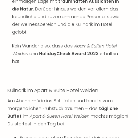
Jac
einmaligen Lage mit
traumhaften Aussichten in
Musi
die Natur
. Darüber hinaus werden vor allem das
Der
freundliche und zuvorkommende Personal sowie
Teuf
der Wellnessbereich und die Kulinarik im Hotel
träg
gelobt.
Pra
Die
Kein Wunder also, dass das
Apart & Suiten Hotel
Sch
Weiden
den
HolidayCheck Award 2023
erhalten
und
das
hat.
Biest
Wie
Mari
Ther
Kulinarik im Apart & Suite Hotel Weiden
Sta
Am Abend müde ins Bett fallen und bereits vom
Ente
morgendlichen Frühstück träumen – das
tägliche
Das
Pha
Buffet
im
Apart & Suiten Hotel Weiden
machts möglich!
der
Du startest in den Tag bei:
Ope
Köln
Frisch zubereitetem Porridge mit deinen ganz