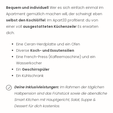
Neu
Fest
Bequem und individuell
Wer es sich einfach einmal im
Bad
Apartment gemütlich machen will, der schwingt eben
Bad
selbst den Kochlöffel
: Im Apart33 profitierst du von
Veg
einer voll
ausgestatteten Küchenzeile
! Es erwarten
Rou
dich:
Qua
Com
Eine Ceran-Herdplatte und ein Ofen
Club
Diverse
Koch- und Essutensilien
Pret
Eine French-Press (Kaffeemaschine) und ein
Wo
alle
Wasserkocher
Ang
Ein
Geschirrspüler
TV
Ein Kühlschrank
Sho
ZDF
Deine Inklusivleistungen:
Im Rahmen der täglichen
Fern
Halbpension sind das Frühstück sowie die abendliche
in
Smart Kitchen mit Hauptgericht, Salat, Suppe &
Main
Dessert für dich kostenlos.
Stef