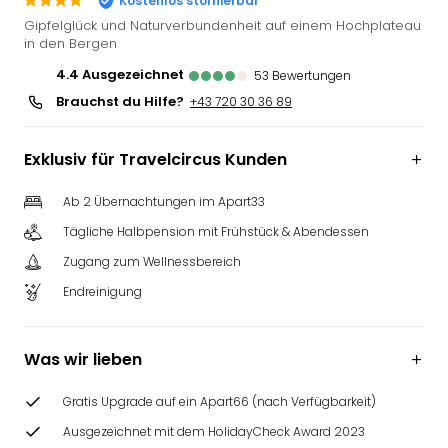
Kostenlos stornierbar
Deu
Gipfelglück und Naturverbundenheit auf einem Hochplateau
Futu
in den Bergen
Bela
4.4
ausgezeichnet
53
Bewertungen
alle
Brauchst du Hilfe?
+43 720 30 36 89
Ang
Wass
Trop
Exklusiv für Travelcircus Kunden
Isla
The
Ab 2 Übernachtungen im Apart33
Erdi
Tägliche Halbpension mit Frühstück & Abendessen
Rula
Bad
Zugang zum Wellnessbereich
Sch
Endreinigung
aqu
The
&
Was wir lieben
Bad
Sins
Gratis Upgrade auf ein Apart66 (nach Verfügbarkeit)
alle
Ausgezeichnet mit dem HolidayCheck Award 2023
Ang