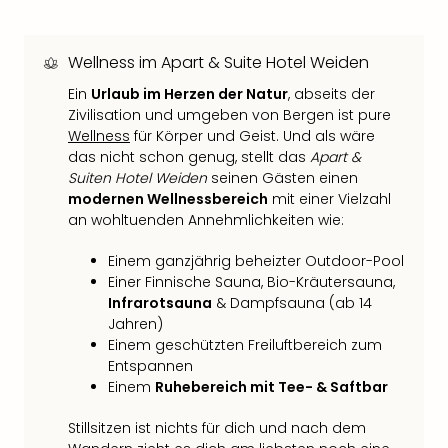
Raa
Sho
Stef
Wellness im Apart & Suite Hotel Weiden
und
Bully
Ein
Urlaub im Herzen der Natur
, abseits der
geg
Zivilisation und umgeben von Bergen ist pure
irge
Wellness
für Körper und Geist. Und als wäre
Schn
das nicht schon genug, stellt das
Apart &
alle
Suiten Hotel Weiden
seinen Gästen einen
Ang
modernen Wellnessbereich
mit einer Vielzahl
Fest
an wohltuenden Annehmlichkeiten wie:
Dom
Einem ganzjährig beheizter Outdoor-Pool
Fest
Einer Finnische Sauna, Bio-Kräutersauna,
Stör
Infrarotsauna
& Dampfsauna (ab 14
Fest
Jahren)
Mus
Einem geschützten Freiluftbereich zum
Fuld
Entspannen
Are
Einem
Ruhebereich mit Tee- & Saftbar
di
Ver
Stillsitzen ist nichts für dich und nach dem
alle