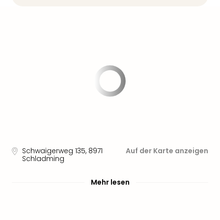
Nau
Aqu
Zool
Gar
Berli
alle
Ang
noc
meh
Frei
Hau
Feri
Feri
Nac
Schwaigerweg 135
,
8971
Auf der Karte anzeigen
Dest
Schladming
Frei
Eur
Mehr lesen
Frei
Deu
Freiz
Nied