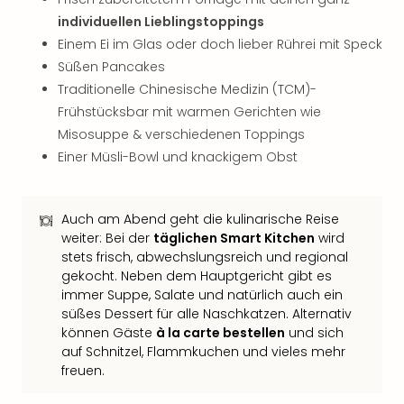
Tan
individuellen Lieblingstoppings
der
Einem Ei im Glas oder doch lieber Rührei mit Speck
Vam
Süßen Pancakes
alle
Traditionelle Chinesische Medizin (TCM)-
Ang
Frühstücksbar mit warmen Gerichten wie
Sho
&
Misosuppe & verschiedenen Toppings
Thea
Einer Müsli-Bowl und knackigem Obst
ABB
Voy
in
Auch am Abend geht die kulinarische Reise
Lon
weiter: Bei der
täglichen Smart Kitchen
wird
Harr
stets frisch, abwechslungsreich und regional
Pott
gekocht. Neben dem Hauptgericht gibt es
Thea
immer Suppe, Salate und natürlich auch ein
Lon
süßes Dessert für alle Naschkatzen. Alternativ
Frie
können Gäste
à la carte bestellen
und sich
Pala
auf Schnitzel, Flammkuchen und vieles mehr
Berli
freuen.
Fest