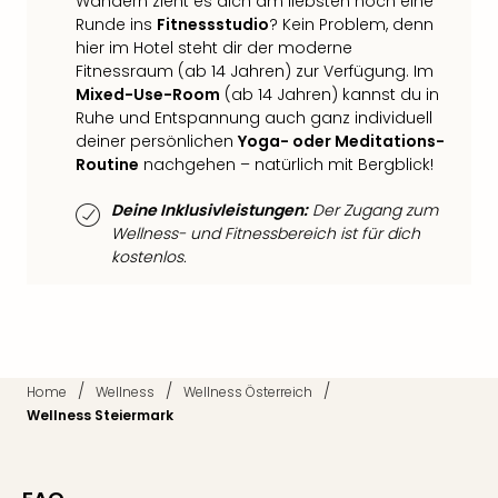
Wandern zieht es dich am liebsten noch eine
Ang
Runde ins
Fitnessstudio
? Kein Problem, denn
Nac
hier im Hotel steht dir der moderne
Dest
Fitnessraum (ab 14 Jahren) zur Verfügung. Im
Musi
Mixed-Use-Room
(ab 14 Jahren) kannst du in
Berli
Ruhe und Entspannung auch ganz individuell
Ham
deiner persönlichen
Yoga- oder Meditations-
NRW
Routine
nachgehen – natürlich mit Bergblick!
Stut
Köln
Deine Inklusivleistungen:
Der Zugang zum
Wellness- und Fitnessbereich ist für dich
Wie
kostenlos.
alle
Ang
Kultu
&
Spor
Nac
/
/
/
Home
Wellness
Wellness Österreich
Kate
Wellness Steiermark
Mus
Tec
Sins