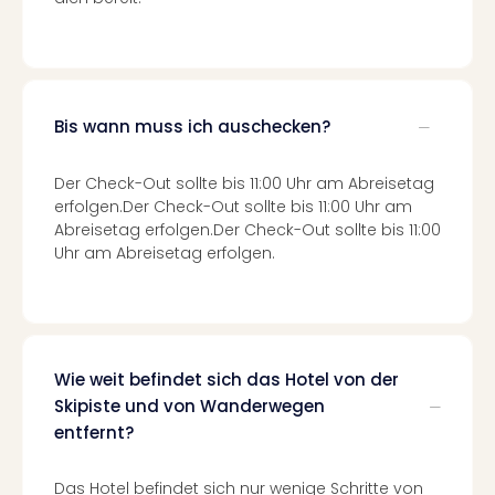
Tour
Swar
Krist
Mini
Wun
Bis wann muss ich auschecken?
Ham
War
Der Check-Out sollte bis 11:00 Uhr am Abreisetag
Bros.
erfolgen.Der Check-Out sollte bis 11:00 Uhr am
Stud
Abreisetag erfolgen.Der Check-Out sollte bis 11:00
Tour
Uhr am Abreisetag erfolgen.
Lon
–
The
Mak
of
Wie weit befindet sich das Hotel von der
Harr
Skipiste und von Wanderwegen
Pott
entfernt?
Tita
–
die
Das Hotel befindet sich nur wenige Schritte von